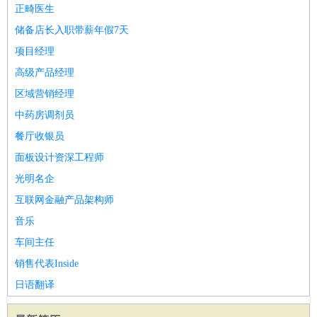
正畸医生
家庭管家
储备店长入职带薪年假7天
物业管理
：
物业维修
物业管理
物业招商
物业经理
项目经理
淘宝/网店
：
淘宝客服
淘宝美工
淘宝店长
淘宝推广
淘宝装修
淘宝策
高级产品经理
划
淘宝模特
财务/会计
区域营销经理
：
会计
财务
出纳
审计
税务
财务分析
成本管理
教育/培训
：
教师
家教
幼教
教学管理
学术研究
培训策划
课程顾问
中药房调剂员
银行/证券
：
理财顾问
证券分析
银行柜员
拍卖师
操盘手
银行经理
信
餐厅收银员
贷管理
面板设计资深工程师
律师/法务
：
律师
律师助理
法务专员
专利顾问
合同管理
光明名企
广告/咨询
：
文案
广告制作
咨询顾问
创意总监
广告策划
会展策划
婚
互联网金融产品架构师
礼策划
媒介策划
咨询经理
客户主管
摄影师
音乐
美术/设计
：
服装设计
平面设计
美编
家具设计
美术老师
室内设计
包
车间主任
装设计
动画设计
珠宝设计
店面设计
UI设计
销售代表Inside
编辑/出版
：
编辑
记者
出版
发行
专栏作家
排版设计
日语翻译
翻译/语言
：
英语翻译
日语翻译
俄语翻译
韩语翻译
法语翻译
德语翻
译
小语种