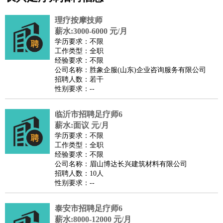
公关
：
公关员
公关经理
媒介专员
媒介经理
会展专员
技工/工人
：
普工
电工
木工
钳工
焊工
钣金工
锅炉工
油漆工
缝纫工
理疗按摩技师
维修工
水暖工
车工
叉车工
手机维修
电梯工
操作工
包
薪水:3000-6000 元/月
学历要求：不限
装工
水泥工
钢筋工
纺织工
管道工
样衣工
装卸工
工作类型：全职
生产/研发
：
质量管理
生产组长
车间主任
工艺设计
生产总监
高级工
经验要求：不限
公司名称：胜象企服(山东)企业咨询服务有限公司
程师
招聘人数：若干
机械/仪表
：
机械工程
仪器仪表
机电
版图设计
性别要求：--
司机
：
商务司机
客车司机
货车司机
出租车司机
班车司机
驾校
教练
临沂市招聘足疗师6
带车司机
地铁司机
高铁司机
小车司机
快车司机
专
薪水:面议 元/月
车司机
学历要求：不限
物流/仓储
：
快递员
仓库管理
搬运工
物流专员
物流经理
调度员
工作类型：全职
经验要求：不限
贸易/采购
：
外贸专员
外贸经理
采购员
采购经理
商务专员
报关员
买
公司名称：眉山博达长兴建筑材料有限公司
手
招聘人数：10人
性别要求：--
保险/理赔
：
保险推销
保险顾问
核保理赔
保险经纪人
保险精算师
契
约管理
保险内勤
泰安市招聘足疗师6
餐饮类
：
厨师
服务员
传菜员
面点师
洗碗工
后厨
杂工
学徒
咖啡
薪水:8000-12000 元/月