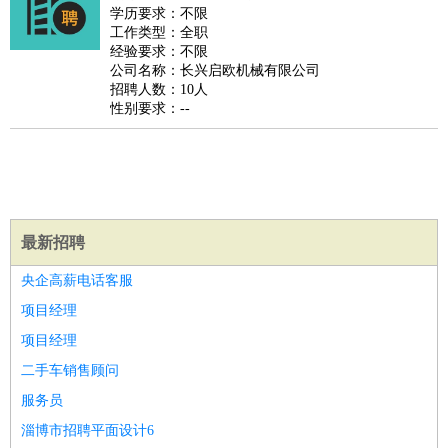
师
茶艺师
迎宾
学历要求：不限
工作类型：全职
酒店/旅游
：
酒店前台
酒店服务员
行李员
大堂经理
酒店管理
酒店管
经验要求：不限
家
导游
旅游顾问
签证专员
订票员
试睡师
公司名称：长兴启欧机械有限公司
招聘人数：10人
超市/销售
：
促销导购
营业员
收银员
理货员
食品加工
品类管理
店长
性别要求：--
美容/美发
：
发型师
美容师
化妆师
美甲师
美发助理
洗头工
美体师
美容顾问
美容助理
美容店长
宠物美容
保健/按摩
：
按摩师
针灸推拿
足疗师
搓澡工
盲人按摩
娱乐/影视
：
礼仪
调酒师
摄影师
主持人
配音员
后期制作
场务
群众
演员
音效师
灯光师
编剧
主播
最新招聘
技术开发
：
程序员
网页设计
技术专员
软件工程师
测试工程师
运维
央企高薪电话客服
工程师
技术支持
硬件工程师
系统工程师
通信工程师
数
项目经理
据工程师
前端工程师
APP开发
算法工程师
项目经理
产品管理
：
产品经理
产品运营
产品助理
项目经理
高级产品经理
产
二手车销售顾问
品实习生
SEO
服务员
电子/电气
：
无线电
电路工程
自动化
电子维修
产品工艺
淄博市招聘平面设计6
家政/安保
：
保洁
保姆
保安
月嫂
钟点工
洗衣工
护工
育婴师
送水工