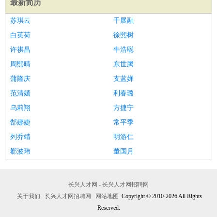
最新简历
医疗/药剂
：
医生
护士
药剂师
理疗师
导医
营养师
心理医生
中医
苏琪云
千展融
运动/健身
：
健身教练
瑜伽教练
舞蹈老师
游泳教练
台球教练
高尔夫
白英荷
徐熙树
助理
体育解说员
体育记者
足球教练
许祺昌
牛浩聪
环境保护
：
污水处理
环保检测
环境管理
环境绿化
水质检测员
周熙晴
东世腾
政府公务
：
蒲隆庆
支蓝婵
房地产
：
房产销售
置业顾问
房产客服
房产策划
房产店员
房产中
范清嫣
利春璐
介
房产内勤
房产评估师
乌莉翔
方捷宁
建筑/装修
：
土木工程
工程监理
造价师
安全专员
项目管理
园林设计
郜娜婕
常平季
测绘员
建筑工
装修工
列乔靖
明游仁
人事/行政
：
文员
前台
秘书
人事专员
人事经理
行政助理
行政主管
郗波玮
董国月
招聘专员
招聘经理
猎头顾问
培训专员
高级管理
：
总监
总裁助理
副总裁
总经理
合伙人
CEO
CTO
CFO
CPO
长兴人才网 - 长兴人才网招聘网
农林牧渔
：
养殖人员
饲养业务
农艺师
畜牧师
饲料研发
关于我们
长兴人才网招聘网
网站地图
Copyright © 2010-2026 All Rights
好玩职业
：
酒店试睡员
美食品尝师
Reserved.
旅游体验师
职业拥抱师
酒店试