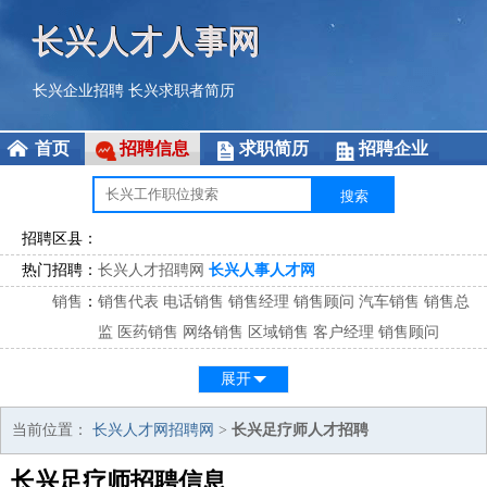
长兴人才人事网
长兴企业招聘
长兴求职者简历
首页
招聘信息
求职简历
招聘企业
招聘区县：
热门招聘：
长兴人才招聘网
长兴人事人才网
销售
：
销售代表
电话销售
销售经理
销售顾问
汽车销售
销售总
监
医药销售
网络销售
区域销售
客户经理
销售顾问
市场
：
市场专员
市场经理
市场拓展
市场调研
市场策划
策划经
展开
理
客服
：
客服专员
电话客服
客服经理
售后服务
客户关系
客服总
当前位置：
长兴人才网招聘网
>
长兴足疗师人才招聘
监
长兴足疗师招聘信息