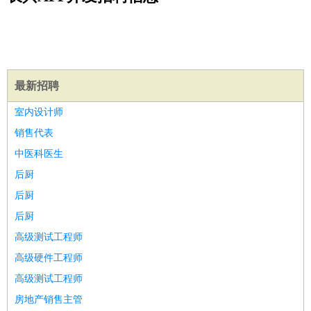
公关
：
公关员
公关经理
媒介专员
媒介经理
会展专员
技工/工人
：
普工
电工
木工
钳工
焊工
钣金工
锅炉工
油漆工
缝纫工
维修工
水暖工
车工
叉车工
手机维修
电梯工
操作工
包
装工
水泥工
钢筋工
纺织工
管道工
样衣工
装卸工
生产/研发
：
质量管理
生产组长
车间主任
工艺设计
生产总监
高级工
最新招聘
程师
室内设计师
机械/仪表
：
机械工程
仪器仪表
机电
版图设计
销售代表
司机
：
商务司机
客车司机
货车司机
出租车司机
班车司机
驾校
中医科医生
教练
带车司机
地铁司机
高铁司机
小车司机
快车司机
专
后厨
车司机
后厨
物流/仓储
：
快递员
仓库管理
搬运工
物流专员
物流经理
调度员
后厨
贸易/采购
：
外贸专员
外贸经理
采购员
采购经理
商务专员
报关员
买
高级测试工程师
手
保险/理赔
高级硬件工程师
：
保险推销
保险顾问
核保理赔
保险经纪人
保险精算师
契
约管理
保险内勤
高级测试工程师
餐饮类
：
厨师
服务员
传菜员
面点师
洗碗工
后厨
杂工
学徒
咖啡
房地产销售主管