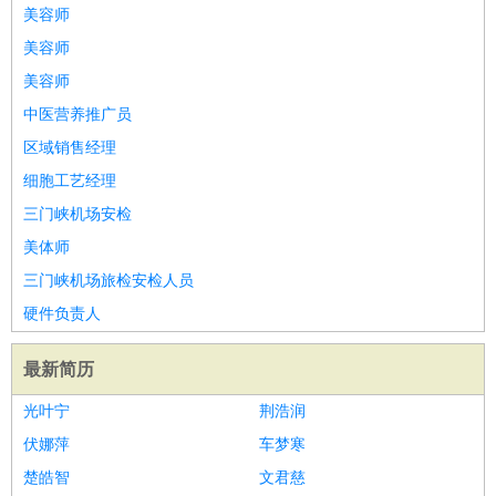
师
茶艺师
迎宾
美容师
酒店/旅游
：
酒店前台
酒店服务员
行李员
大堂经理
酒店管理
酒店管
美容师
家
导游
旅游顾问
签证专员
订票员
试睡师
美容师
超市/销售
：
促销导购
营业员
收银员
理货员
食品加工
品类管理
店长
中医营养推广员
美容/美发
：
发型师
美容师
化妆师
美甲师
美发助理
洗头工
美体师
区域销售经理
美容顾问
美容助理
美容店长
宠物美容
细胞工艺经理
保健/按摩
：
按摩师
针灸推拿
足疗师
搓澡工
盲人按摩
三门峡机场安检
娱乐/影视
：
礼仪
调酒师
摄影师
主持人
配音员
后期制作
场务
群众
美体师
演员
音效师
灯光师
编剧
主播
三门峡机场旅检安检人员
技术开发
：
程序员
网页设计
技术专员
软件工程师
测试工程师
运维
硬件负责人
工程师
技术支持
硬件工程师
系统工程师
通信工程师
数
据工程师
前端工程师
APP开发
算法工程师
最新简历
产品管理
：
产品经理
产品运营
产品助理
项目经理
高级产品经理
产
光叶宁
荆浩润
品实习生
SEO
伏娜萍
车梦寒
电子/电气
：
无线电
电路工程
自动化
电子维修
产品工艺
楚皓智
文君慈
家政/安保
：
保洁
保姆
保安
月嫂
钟点工
洗衣工
护工
育婴师
送水工