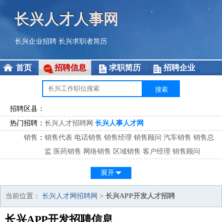
长兴人才人事网
长兴企业招聘
长兴求职者简历
首页
招聘信息
求职简历
招聘企业
招聘区县：
热门招聘：
长兴人才招聘网
长兴人事人才网
销售
：
销售代表
电话销售
销售经理
销售顾问
汽车销售
销售总
监
医药销售
网络销售
区域销售
客户经理
销售顾问
市场
：
市场专员
市场经理
市场拓展
市场调研
市场策划
策划经
展开
理
客服
：
客服专员
电话客服
客服经理
售后服务
客户关系
客服总
当前位置：
长兴人才网招聘网
>
长兴APP开发人才招聘
监
长兴APP开发招聘信息