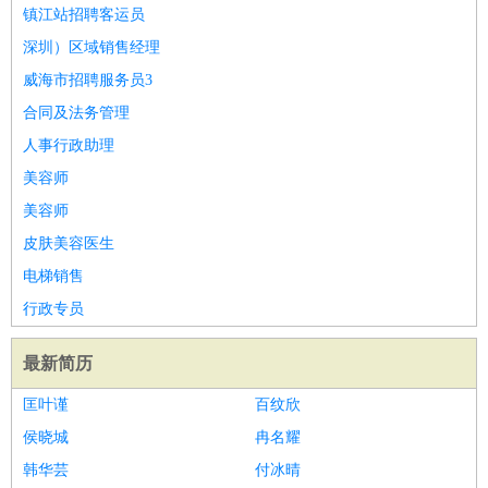
师
茶艺师
迎宾
镇江站招聘客运员
酒店/旅游
：
酒店前台
酒店服务员
行李员
大堂经理
酒店管理
酒店管
深圳）区域销售经理
家
导游
旅游顾问
签证专员
订票员
试睡师
威海市招聘服务员3
超市/销售
：
促销导购
营业员
收银员
理货员
食品加工
品类管理
店长
合同及法务管理
美容/美发
：
发型师
美容师
化妆师
美甲师
美发助理
洗头工
美体师
人事行政助理
美容顾问
美容助理
美容店长
宠物美容
美容师
保健/按摩
：
按摩师
针灸推拿
足疗师
搓澡工
盲人按摩
美容师
娱乐/影视
：
礼仪
调酒师
摄影师
主持人
配音员
后期制作
场务
群众
皮肤美容医生
演员
音效师
灯光师
编剧
主播
电梯销售
技术开发
：
程序员
网页设计
技术专员
软件工程师
测试工程师
运维
行政专员
工程师
技术支持
硬件工程师
系统工程师
通信工程师
数
据工程师
前端工程师
APP开发
算法工程师
最新简历
产品管理
：
产品经理
产品运营
产品助理
项目经理
高级产品经理
产
匡叶谨
百纹欣
品实习生
SEO
侯晓城
冉名耀
电子/电气
：
无线电
电路工程
自动化
电子维修
产品工艺
韩华芸
付冰晴
家政/安保
：
保洁
保姆
保安
月嫂
钟点工
洗衣工
护工
育婴师
送水工