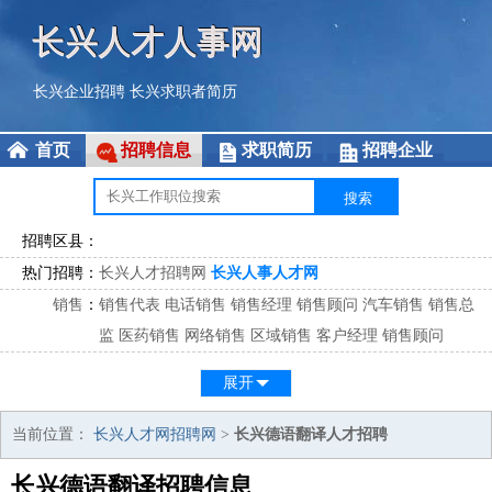
长兴人才人事网
长兴企业招聘
长兴求职者简历
首页
招聘信息
求职简历
招聘企业
招聘区县：
热门招聘：
长兴人才招聘网
长兴人事人才网
销售
：
销售代表
电话销售
销售经理
销售顾问
汽车销售
销售总
监
医药销售
网络销售
区域销售
客户经理
销售顾问
市场
：
市场专员
市场经理
市场拓展
市场调研
市场策划
策划经
展开
理
客服
：
客服专员
电话客服
客服经理
售后服务
客户关系
客服总
当前位置：
长兴人才网招聘网
>
长兴德语翻译人才招聘
监
长兴德语翻译招聘信息