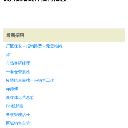
公关
：
公关员
公关经理
媒介专员
媒介经理
会展专员
技工/工人
：
普工
电工
木工
钳工
焊工
钣金工
锅炉工
油漆工
缝纫工
维修工
水暖工
车工
叉车工
手机维修
电梯工
操作工
包
装工
水泥工
钢筋工
纺织工
管道工
样衣工
装卸工
生产/研发
：
质量管理
生产组长
车间主任
工艺设计
生产总监
高级工
最新招聘
程师
厂区保安＋报销路费＋无需站岗
机械/仪表
：
机械工程
仪器仪表
机电
版图设计
焊工
司机
：
商务司机
客车司机
货车司机
出租车司机
班车司机
驾校
市场客研经理
教练
带车司机
地铁司机
高铁司机
小车司机
快车司机
专
十堰仓管质检
车司机
疫情结束前找一份销售工作
物流/仓储
：
快递员
仓库管理
搬运工
物流专员
物流经理
调度员
op师傅
贸易/采购
：
外贸专员
外贸经理
采购员
采购经理
商务专员
报关员
买
新媒体运营总监
手
保险/理赔
Pos机销售
：
保险推销
保险顾问
核保理赔
保险经纪人
保险精算师
契
约管理
保险内勤
餐饮管理店长
餐饮类
：
厨师
服务员
传菜员
面点师
洗碗工
后厨
杂工
学徒
咖啡
区域销售主管