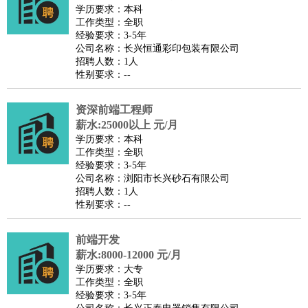
师
茶艺师
迎宾
学历要求：本科
工作类型：全职
酒店/旅游
：
酒店前台
酒店服务员
行李员
大堂经理
酒店管理
酒店管
经验要求：3-5年
家
导游
旅游顾问
签证专员
订票员
试睡师
公司名称：长兴恒通彩印包装有限公司
招聘人数：1人
超市/销售
：
促销导购
营业员
收银员
理货员
食品加工
品类管理
店长
性别要求：--
美容/美发
：
发型师
美容师
化妆师
美甲师
美发助理
洗头工
美体师
美容顾问
美容助理
美容店长
宠物美容
资深前端工程师
保健/按摩
：
按摩师
薪水:25000以上 元/月
针灸推拿
足疗师
搓澡工
盲人按摩
学历要求：本科
娱乐/影视
：
礼仪
调酒师
摄影师
主持人
配音员
后期制作
场务
群众
工作类型：全职
演员
音效师
灯光师
编剧
主播
经验要求：3-5年
公司名称：浏阳市长兴砂石有限公司
技术开发
：
程序员
网页设计
技术专员
软件工程师
测试工程师
运维
招聘人数：1人
工程师
技术支持
硬件工程师
系统工程师
通信工程师
数
性别要求：--
据工程师
前端工程师
APP开发
算法工程师
前端开发
产品管理
：
产品经理
产品运营
产品助理
项目经理
高级产品经理
产
薪水:8000-12000 元/月
品实习生
SEO
学历要求：大专
电子/电气
：
无线电
电路工程
自动化
电子维修
产品工艺
工作类型：全职
经验要求：3-5年
家政/安保
：
保洁
保姆
保安
月嫂
钟点工
洗衣工
护工
育婴师
送水工