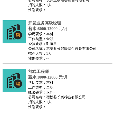
公司名称：长兴正泰电器销售有限公司
家庭管家
招聘人数：1人
性别要求：--
物业管理
：
物业维修
物业管理
物业招商
物业经理
淘宝/网店
：
淘宝客服
淘宝美工
淘宝店长
淘宝推广
淘宝装修
淘宝策
开发业务高级经理
划
淘宝模特
薪水:8000-12000 元/月
财务/会计
：
会计
学历要求：本科
财务
出纳
审计
税务
财务分析
成本管理
工作类型：全职
教育/培训
：
教师
家教
幼教
教学管理
学术研究
培训策划
课程顾问
经验要求：5-10年
公司名称：惠安县长兴隆除尘设备有限公司
银行/证券
：
理财顾问
证券分析
银行柜员
拍卖师
操盘手
银行经理
信
招聘人数：1人
贷管理
性别要求：--
律师/法务
：
律师
律师助理
法务专员
专利顾问
合同管理
广告/咨询
：
文案
广告制作
咨询顾问
创意总监
广告策划
会展策划
婚
前端工程师
薪水:8000-12000 元/月
礼策划
媒介策划
咨询经理
客户主管
摄影师
学历要求：本科
美术/设计
：
服装设计
平面设计
美编
家具设计
美术老师
室内设计
包
工作类型：全职
经验要求：1-3年
装设计
动画设计
珠宝设计
店面设计
UI设计
公司名称：宿松县长兴棉业有限公司
编辑/出版
：
编辑
记者
出版
发行
专栏作家
排版设计
招聘人数：1人
性别要求：--
翻译/语言
：
英语翻译
日语翻译
俄语翻译
韩语翻译
法语翻译
德语翻
译
小语种