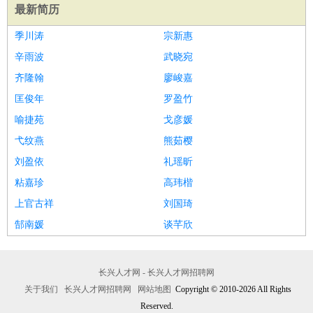
最新简历
季川涛
宗新惠
辛雨波
武晓宛
齐隆翰
廖峻嘉
匡俊年
罗盈竹
喻捷苑
戈彦媛
弋纹燕
熊茹樱
刘盈依
礼瑶昕
粘嘉珍
高玮楷
上官古祥
刘国琦
郜南媛
谈芊欣
长兴人才网 - 长兴人才网招聘网
关于我们
长兴人才网招聘网
网站地图
Copyright © 2010-2026 All Rights
Reserved.