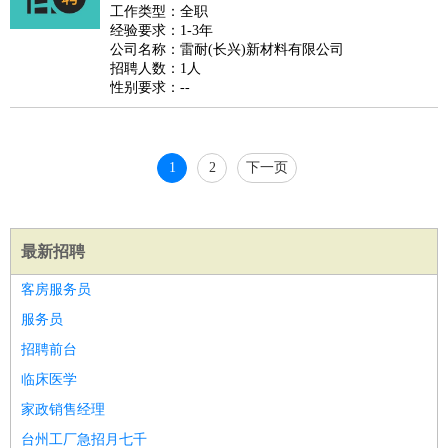
睡员
狗粮试吃员
手模
陪跑族
网购砍价师
色彩搭配师
品
工作类型：全职
经验要求：1-3年
酒师
公司名称：雷耐(长兴)新材料有限公司
招聘人数：1人
性别要求：--
1
2
下一页
最新招聘
客房服务员
服务员
招聘前台
临床医学
家政销售经理
台州工厂急招月七千