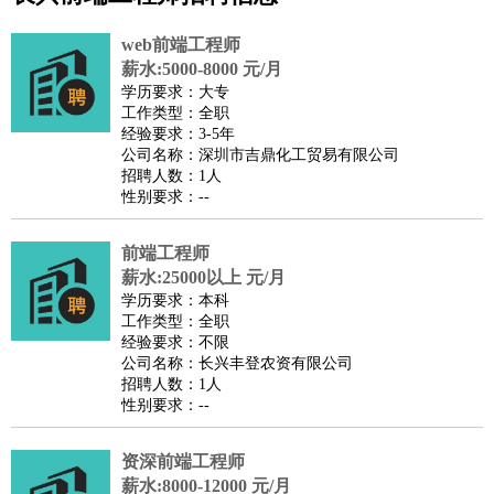
公关
：
公关员
公关经理
媒介专员
媒介经理
会展专员
技工/工人
：
普工
电工
木工
钳工
焊工
钣金工
锅炉工
油漆工
缝纫工
web前端工程师
维修工
水暖工
车工
叉车工
手机维修
电梯工
操作工
包
薪水:5000-8000 元/月
学历要求：大专
装工
水泥工
钢筋工
纺织工
管道工
样衣工
装卸工
工作类型：全职
生产/研发
：
质量管理
生产组长
车间主任
工艺设计
生产总监
高级工
经验要求：3-5年
公司名称：深圳市吉鼎化工贸易有限公司
程师
招聘人数：1人
机械/仪表
：
机械工程
仪器仪表
机电
版图设计
性别要求：--
司机
：
商务司机
客车司机
货车司机
出租车司机
班车司机
驾校
教练
前端工程师
带车司机
地铁司机
高铁司机
小车司机
快车司机
专
薪水:25000以上 元/月
车司机
学历要求：本科
物流/仓储
：
快递员
仓库管理
搬运工
物流专员
物流经理
调度员
工作类型：全职
经验要求：不限
贸易/采购
：
外贸专员
外贸经理
采购员
采购经理
商务专员
报关员
买
公司名称：长兴丰登农资有限公司
手
招聘人数：1人
性别要求：--
保险/理赔
：
保险推销
保险顾问
核保理赔
保险经纪人
保险精算师
契
约管理
保险内勤
资深前端工程师
餐饮类
：
厨师
服务员
传菜员
面点师
洗碗工
后厨
杂工
学徒
咖啡
薪水:8000-12000 元/月