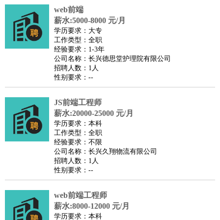
web前端
医疗/药剂
：
医生
护士
药剂师
理疗师
导医
营养师
心理医生
中医
薪水:5000-8000 元/月
运动/健身
：
健身教练
瑜伽教练
舞蹈老师
游泳教练
台球教练
高尔夫
学历要求：大专
工作类型：全职
助理
体育解说员
体育记者
足球教练
经验要求：1-3年
环境保护
：
污水处理
环保检测
环境管理
环境绿化
水质检测员
公司名称：长兴德思堂护理院有限公司
招聘人数：1人
政府公务
：
性别要求：--
房地产
：
房产销售
置业顾问
房产客服
房产策划
房产店员
房产中
介
房产内勤
房产评估师
JS前端工程师
建筑/装修
：
土木工程
薪水:20000-25000 元/月
工程监理
造价师
安全专员
项目管理
园林设计
学历要求：本科
测绘员
建筑工
装修工
工作类型：全职
人事/行政
：
文员
前台
秘书
人事专员
人事经理
行政助理
行政主管
经验要求：不限
公司名称：长兴久翔物流有限公司
招聘专员
招聘经理
猎头顾问
培训专员
招聘人数：1人
高级管理
：
总监
总裁助理
副总裁
总经理
合伙人
CEO
CTO
CFO
性别要求：--
CPO
web前端工程师
农林牧渔
：
养殖人员
饲养业务
农艺师
畜牧师
饲料研发
薪水:8000-12000 元/月
好玩职业
：
酒店试睡员
美食品尝师
旅游体验师
职业拥抱师
酒店试
学历要求：本科