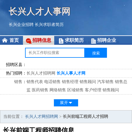
长兴人才人事网
长兴企业招聘
长兴求职者简历
首页
招聘信息
求职简历
招聘企业
招聘区县：
热门招聘：
长兴人才招聘网
长兴人事人才网
销售
：
销售代表
电话销售
销售经理
销售顾问
汽车销售
销售总
监
医药销售
网络销售
区域销售
客户经理
销售顾问
市场
：
市场专员
市场经理
市场拓展
市场调研
市场策划
策划经
展开
理
客服
：
客服专员
电话客服
客服经理
售后服务
客户关系
客服总
当前位置：
长兴人才网招聘网
>
长兴前端工程师人才招聘
监
长兴前端工程师招聘信息