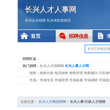
长兴人才人事网
长兴企业招聘
长兴求职者简历
首页
招聘信息
招聘区县：
热门招聘：
长兴人才招聘网
长兴人事人才网
销售
：
销售代表
电话销售
销售经理
销售顾问
汽车销
市场
：
市场专员
市场经理
市场拓展
市场调研
市场策
客服
：
客服专员
电话客服
客服经理
售后服务
客户关
公关
：
公关员
公关经理
媒介专员
媒介经理
会展专员
技工/工人
：
普工
电工
木工
钳工
焊工
钣金工
锅炉工
油漆
当前位置：
长兴人才网招聘网
>
长兴人事/行政人才招聘
生产/研发
：
质量管理
生产组长
车间主任
工艺设计
生产总