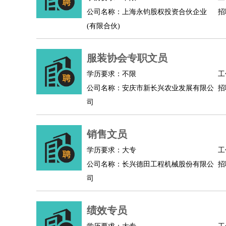
公司名称：上海永钧股权投资合伙企业
招
人事/行政
：
文员
前台
秘书
人事专员
人事经理
行政助理
(有限合伙)
高级管理
：
总监
总裁助理
副总裁
总经理
合伙人
CEO
CT
农林牧渔
：
养殖人员
饲养业务
农艺师
畜牧师
饲料研发
服装协会专职文员
好玩职业
：
酒店试睡员
美食品尝师
旅游体验师
职业拥抱
学历要求：不限
工
公司名称：安庆市新长兴农业发展有限公
招
司
销售文员
学历要求：大专
工
公司名称：长兴德田工程机械股份有限公
招
司
绩效专员