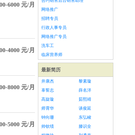
合约销售后台销售助理
00-6000 元/月
网络推广
招聘专员
行政人事专员
网络推广专员
洗车工
00-4000 元/月
临床营养师
最新简历
井康杰
黎素璇
00-8000 元/月
辜誓志
薛名洋
高旋璇
茹熙靖
师霄华
谈俊延
钟向珊
东弘峻
00-5000 元/月
帅钦绩
滕识全