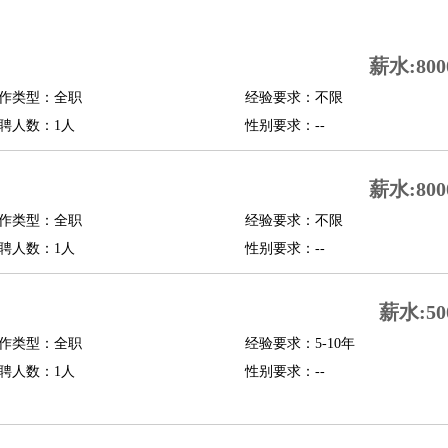
司机
驾校教练
带车司机
地铁司机
高铁司机
小车司机
快车司机
专车司机
薪水:800
度员
作类型：全职
经验要求：不限
报关员
买手
聘人数：1人
性别要求：--
精算师
契约管理
保险内勤
学徒
咖啡师
茶艺师
迎宾
薪水:800
理
酒店管家
导游
旅游顾问
签证专员
订票员
试睡师
作类型：全职
经验要求：不限
管理
店长
聘人数：1人
性别要求：--
美体师
美容顾问
美容助理
美容店长
宠物美容
薪水:50
场务
群众演员
音效师
灯光师
编剧
主播
程师
运维工程师
技术支持
硬件工程师
系统工程师
通信工程师
数据工程
作类型：全职
经验要求：5-10年
品经理
聘人数：1人
产品实习生
SEO
性别要求：--
师
送水工
家庭管家