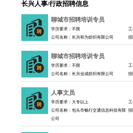
长兴人事/行政招聘信息
机械/仪表
：
机械工程
仪器仪表
机电
版图设计
司机
：
商务司机
客车司机
货车司机
出租车司机
班车
聊城市招聘培训专员
物流/仓储
：
快递员
仓库管理
搬运工
物流专员
物流经理
调
学历要求：不限
工
贸易/采购
：
外贸专员
外贸经理
采购员
采购经理
商务专员
公司名称：长兴和为纺织有限公司
招
保险/理赔
：
保险推销
保险顾问
核保理赔
保险经纪人
保险
餐饮类
：
厨师
服务员
传菜员
面点师
洗碗工
后厨
杂工
聊城市招聘培训专员
酒店/旅游
：
酒店前台
酒店服务员
行李员
大堂经理
酒店管
学历要求：不限
工
超市/销售
：
促销导购
营业员
收银员
理货员
食品加工
品类
公司名称：长兴业成纺织有限公司
招
美容/美发
：
发型师
美容师
化妆师
美甲师
美发助理
洗头工
保健/按摩
：
按摩师
针灸推拿
足疗师
搓澡工
盲人按摩
人事文员
娱乐/影视
：
礼仪
调酒师
摄影师
主持人
配音员
后期制作
技术开发
：
程序员
网页设计
技术专员
软件工程师
测试工
学历要求：大专以上
工
产品管理
：
产品经理
公司名称：包头市畅行交通信息科技有限
产品运营
产品助理
项目经理
高级产
招
公司
电子/电气
：
无线电
电路工程
自动化
电子维修
产品工艺
家政/安保
：
保洁
保姆
保安
月嫂
钟点工
洗衣工
护工
育婴