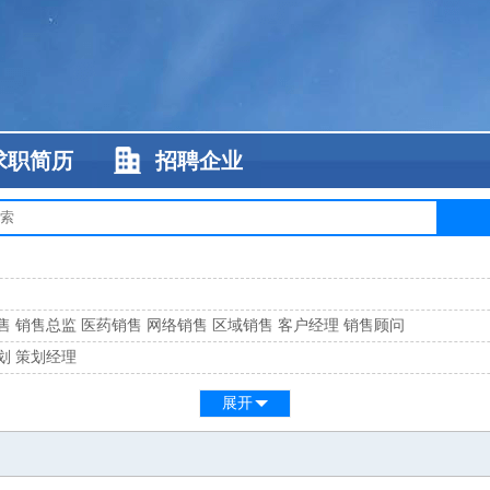
求职简历
招聘企业
售
销售总监
医药销售
网络销售
区域销售
客户经理
销售顾问
划
策划经理
系
客服总监
展开
工
缝纫工
维修工
水暖工
车工
叉车工
手机维修
电梯工
操作工
包装工
水
监
高级工程师