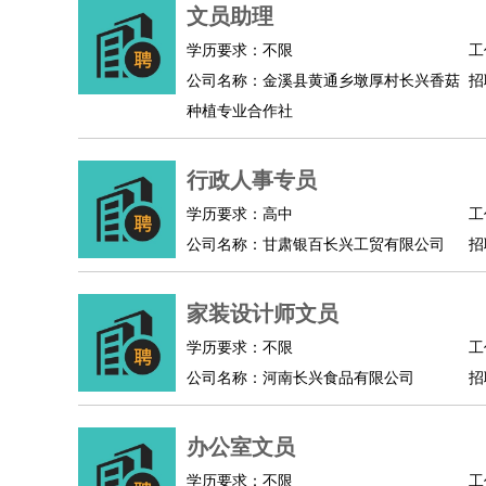
物业管理
：
物业维修
物业管理
物业招商
物业经理
文员助理
淘宝/网店
：
淘宝客服
淘宝美工
淘宝店长
淘宝推广
淘宝装
学历要求：不限
工
财务/会计
：
会计
财务
出纳
审计
税务
财务分析
成本管理
公司名称：金溪县黄通乡墩厚村长兴香菇
招
教育/培训
：
教师
家教
幼教
教学管理
学术研究
培训策划
种植专业合作社
银行/证券
：
理财顾问
证券分析
银行柜员
拍卖师
操盘手
银
律师/法务
：
律师
律师助理
法务专员
专利顾问
合同管理
行政人事专员
广告/咨询
：
文案
广告制作
咨询顾问
创意总监
广告策划
会
学历要求：高中
工
美术/设计
：
服装设计
平面设计
美编
家具设计
美术老师
室
公司名称：甘肃银百长兴工贸有限公司
招
编辑/出版
：
编辑
记者
出版
发行
专栏作家
排版设计
翻译/语言
：
英语翻译
日语翻译
俄语翻译
韩语翻译
法语翻
家装设计师文员
医疗/药剂
：
医生
护士
药剂师
理疗师
导医
营养师
心理医
学历要求：不限
工
运动/健身
：
健身教练
瑜伽教练
舞蹈老师
游泳教练
台球教
公司名称：河南长兴食品有限公司
招
环境保护
：
污水处理
环保检测
环境管理
环境绿化
水质检
政府公务
：
办公室文员
房地产
：
房产销售
置业顾问
房产客服
房产策划
房产店
学历要求：不限
工
建筑/装修
：
土木工程
工程监理
造价师
安全专员
项目管理