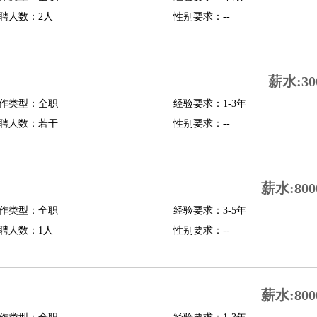
聘人数：2人
性别要求：--
行政主管
招聘专员
招聘经理
猎头顾问
培训专员
O
CFO
CPO
薪水:30
师
酒店试睡员
狗粮试吃员
手模
陪跑族
网购砍价师
色彩搭配师
品酒师
作类型：全职
经验要求：1-3年
聘人数：若干
性别要求：--
薪水:800
作类型：全职
经验要求：3-5年
聘人数：1人
性别要求：--
薪水:800