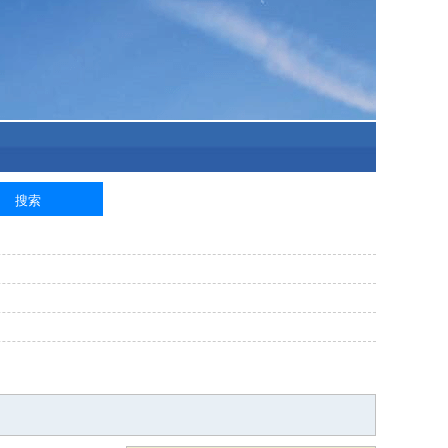
泥工
钢筋工
纺织工
管道工
样衣工
装卸工