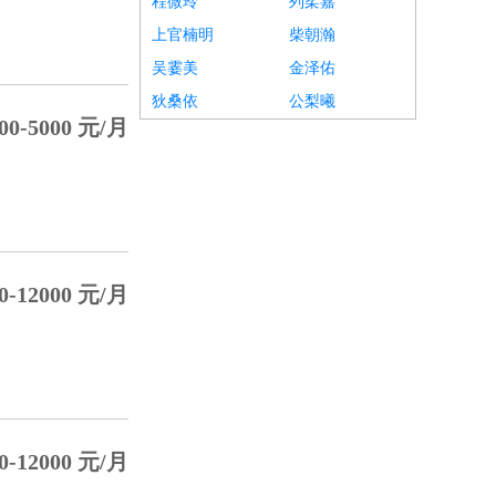
程微玲
列柔嘉
上官楠明
柴朝瀚
吴霎美
金泽佑
狄桑依
公梨曦
00-5000 元/月
0-12000 元/月
0-12000 元/月