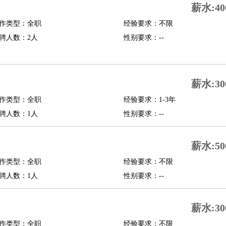
薪水:40
修
淘宝策划
淘宝模特
作类型：全职
经验要求：不限
聘人数：2人
性别要求：--
课程顾问
行经理
信贷管理
薪水:30
展策划
婚礼策划
媒介策划
咨询经理
客户主管
摄影师
作类型：全职
经验要求：1-3年
内设计
包装设计
动画设计
珠宝设计
店面设计
UI设计
聘人数：1人
性别要求：--
译
德语翻译
小语种
薪水:50
生
中医
作类型：全职
经验要求：不限
练
高尔夫助理
体育解说员
体育记者
足球教练
聘人数：1人
性别要求：--
测员
薪水:30
员
房产中介
房产内勤
房产评估师
作类型：全职
经验要求：不限
园林设计
测绘员
建筑工
装修工