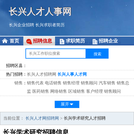
长兴人才人事网
长兴企业招聘
长兴求职者简历
首页
招聘信息
求职简历
招聘企业
招聘区县：
热门招聘：
长兴人才招聘网
长兴人事人才网
销售
：
销售代表
电话销售
销售经理
销售顾问
汽车销售
销售总
监
医药销售
网络销售
区域销售
客户经理
销售顾问
市场
：
市场专员
市场经理
市场拓展
市场调研
市场策划
策划经
展开
理
客服
：
客服专员
电话客服
客服经理
售后服务
客户关系
客服总
当前位置：
长兴人才网招聘网
>
长兴学术研究人才招聘
监
长兴学术研究招聘信息