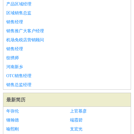
师
茶艺师
迎宾
产品区域经理
酒店/旅游
：
酒店前台
酒店服务员
行李员
大堂经理
酒店管理
酒店管
区域销售总监
家
导游
旅游顾问
签证专员
订票员
试睡师
销售经理
超市/销售
：
促销导购
营业员
收银员
理货员
食品加工
品类管理
店长
销售推广大客户经理
美容/美发
：
发型师
美容师
化妆师
美甲师
美发助理
洗头工
美体师
机场免税店营销顾问
美容顾问
美容助理
美容店长
宠物美容
销售经理
保健/按摩
：
按摩师
针灸推拿
足疗师
搓澡工
盲人按摩
纹绣师
娱乐/影视
：
礼仪
调酒师
摄影师
主持人
配音员
后期制作
场务
群众
河南新乡
演员
音效师
灯光师
编剧
主播
OTC销售经理
技术开发
：
程序员
网页设计
技术专员
软件工程师
测试工程师
运维
销售总监经理
工程师
技术支持
硬件工程师
系统工程师
通信工程师
数
据工程师
前端工程师
APP开发
算法工程师
最新简历
产品管理
：
产品经理
产品运营
产品助理
项目经理
高级产品经理
产
年弥伦
上官慕彦
品实习生
SEO
锺翰德
端霞碧
电子/电气
：
无线电
电路工程
自动化
电子维修
产品工艺
喻熙刚
支宏光
家政/安保
：
保洁
保姆
保安
月嫂
钟点工
洗衣工
护工
育婴师
送水工