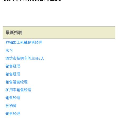
公关
：
公关员
公关经理
媒介专员
媒介经理
会展专员
技工/工人
：
普工
电工
木工
钳工
焊工
钣金工
锅炉工
油漆工
缝纫工
维修工
水暖工
车工
叉车工
手机维修
电梯工
操作工
包
装工
水泥工
钢筋工
纺织工
管道工
样衣工
装卸工
生产/研发
：
质量管理
生产组长
车间主任
工艺设计
生产总监
高级工
最新招聘
程师
谷物加工机械销售经理
机械/仪表
：
机械工程
仪器仪表
机电
版图设计
实习
司机
：
商务司机
客车司机
货车司机
出租车司机
班车司机
驾校
潍坊市招聘车间主任2人
教练
带车司机
地铁司机
高铁司机
小车司机
快车司机
专
销售经理
车司机
销售经理
物流/仓储
：
快递员
仓库管理
搬运工
物流专员
物流经理
调度员
销售运营经理
贸易/采购
：
外贸专员
外贸经理
采购员
采购经理
商务专员
报关员
买
矿用车销售经理
手
保险/理赔
销售经理
：
保险推销
保险顾问
核保理赔
保险经纪人
保险精算师
契
约管理
保险内勤
纹绣师
餐饮类
：
厨师
服务员
传菜员
面点师
洗碗工
后厨
杂工
学徒
咖啡
销售经理