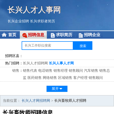
长兴人才人事网
长兴企业招聘
长兴求职者简历
首页
招聘信息
求职简历
招聘企业
招聘区县：
热门招聘：
长兴人才招聘网
长兴人事人才网
销售
：
销售代表
电话销售
销售经理
销售顾问
汽车销售
销售总
监
医药销售
网络销售
区域销售
客户经理
销售顾问
市场
：
市场专员
市场经理
市场拓展
市场调研
市场策划
策划经
展开
理
客服
：
客服专员
电话客服
客服经理
售后服务
客户关系
客服总
当前位置：
长兴人才网招聘网
>
长兴畜牧师人才招聘
监
长兴畜牧师招聘信息