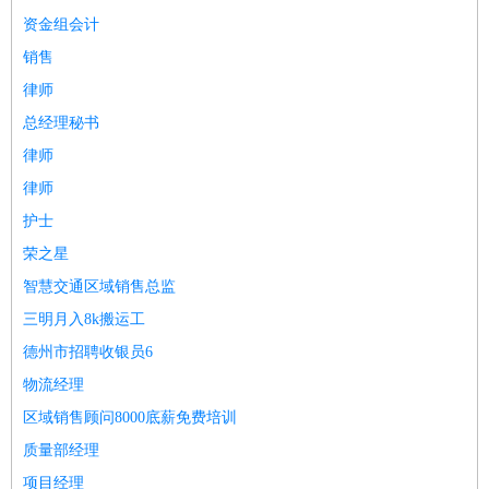
师
茶艺师
迎宾
资金组会计
酒店/旅游
：
酒店前台
酒店服务员
行李员
大堂经理
酒店管理
酒店管
销售
家
导游
旅游顾问
签证专员
订票员
试睡师
律师
超市/销售
：
促销导购
营业员
收银员
理货员
食品加工
品类管理
店长
总经理秘书
美容/美发
：
发型师
美容师
化妆师
美甲师
美发助理
洗头工
美体师
律师
美容顾问
美容助理
美容店长
宠物美容
律师
保健/按摩
：
按摩师
针灸推拿
足疗师
搓澡工
盲人按摩
护士
娱乐/影视
：
礼仪
调酒师
摄影师
主持人
配音员
后期制作
场务
群众
荣之星
演员
音效师
灯光师
编剧
主播
智慧交通区域销售总监
技术开发
：
程序员
网页设计
技术专员
软件工程师
测试工程师
运维
三明月入8k搬运工
工程师
技术支持
硬件工程师
系统工程师
通信工程师
数
德州市招聘收银员6
据工程师
前端工程师
APP开发
算法工程师
产品管理
：
产品经理
产品运营
产品助理
项目经理
高级产品经理
产
物流经理
品实习生
SEO
区域销售顾问8000底薪免费培训
电子/电气
：
无线电
电路工程
自动化
电子维修
产品工艺
质量部经理
家政/安保
：
保洁
保姆
保安
月嫂
钟点工
洗衣工
护工
育婴师
送水工
项目经理