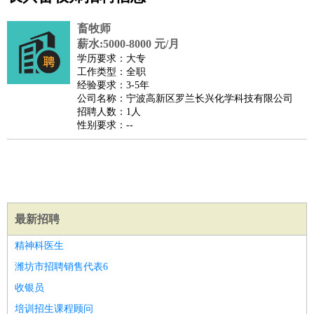
公关
：
公关员
公关经理
媒介专员
媒介经理
会展专员
技工/工人
：
普工
电工
木工
钳工
焊工
钣金工
锅炉工
油漆工
缝纫工
畜牧师
维修工
水暖工
车工
叉车工
手机维修
电梯工
操作工
包
薪水:5000-8000 元/月
学历要求：大专
装工
水泥工
钢筋工
纺织工
管道工
样衣工
装卸工
工作类型：全职
生产/研发
：
质量管理
生产组长
车间主任
工艺设计
生产总监
高级工
经验要求：3-5年
公司名称：宁波高新区罗兰长兴化学科技有限公司
程师
招聘人数：1人
机械/仪表
：
机械工程
仪器仪表
机电
版图设计
性别要求：--
司机
：
商务司机
客车司机
货车司机
出租车司机
班车司机
驾校
教练
带车司机
地铁司机
高铁司机
小车司机
快车司机
专
车司机
物流/仓储
：
快递员
仓库管理
搬运工
物流专员
物流经理
调度员
最新招聘
贸易/采购
：
外贸专员
外贸经理
采购员
采购经理
商务专员
报关员
买
手
精神科医生
保险/理赔
：
保险推销
保险顾问
核保理赔
保险经纪人
保险精算师
契
潍坊市招聘销售代表6
约管理
保险内勤
收银员
餐饮类
：
厨师
服务员
传菜员
面点师
洗碗工
后厨
杂工
学徒
咖啡
培训招生课程顾问