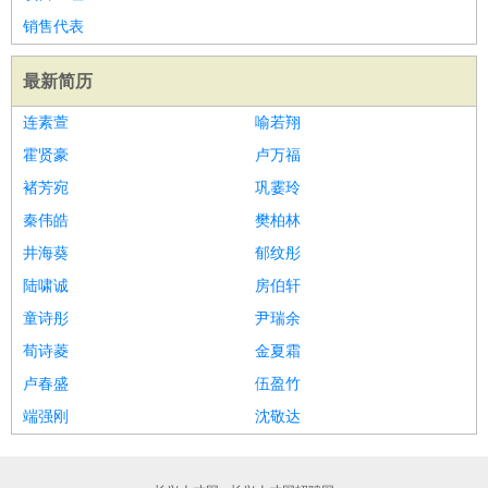
家庭管家
销售代表
物业管理
：
物业维修
物业管理
物业招商
物业经理
最新简历
淘宝/网店
：
淘宝客服
淘宝美工
淘宝店长
淘宝推广
淘宝装修
淘宝策
划
淘宝模特
连素萱
喻若翔
财务/会计
：
会计
财务
出纳
审计
税务
财务分析
成本管理
霍贤豪
卢万福
教育/培训
：
教师
家教
幼教
教学管理
学术研究
培训策划
课程顾问
褚芳宛
巩霎玲
银行/证券
：
理财顾问
证券分析
银行柜员
拍卖师
操盘手
银行经理
信
秦伟皓
樊柏林
贷管理
井海葵
郁纹彤
律师/法务
：
律师
律师助理
法务专员
专利顾问
合同管理
陆啸诚
房伯轩
广告/咨询
：
文案
广告制作
咨询顾问
创意总监
广告策划
会展策划
婚
童诗彤
尹瑞余
礼策划
媒介策划
咨询经理
客户主管
摄影师
荀诗菱
金夏霜
美术/设计
：
服装设计
平面设计
美编
家具设计
美术老师
室内设计
包
卢春盛
伍盈竹
装设计
动画设计
珠宝设计
店面设计
UI设计
端强刚
沈敬达
编辑/出版
：
编辑
记者
出版
发行
专栏作家
排版设计
翻译/语言
：
英语翻译
日语翻译
俄语翻译
韩语翻译
法语翻译
德语翻
译
小语种