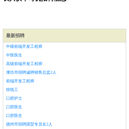
公关
：
公关员
公关经理
媒介专员
媒介经理
会展专员
技工/工人
：
普工
电工
木工
钳工
焊工
钣金工
锅炉工
油漆工
缝纫工
维修工
水暖工
车工
叉车工
手机维修
电梯工
操作工
包
装工
水泥工
钢筋工
纺织工
管道工
样衣工
装卸工
生产/研发
：
质量管理
生产组长
车间主任
工艺设计
生产总监
高级工
最新招聘
程师
中级前端开发工程师
机械/仪表
：
机械工程
仪器仪表
机电
版图设计
中医医生
司机
：
商务司机
客车司机
货车司机
出租车司机
班车司机
驾校
高级前端开发工程师
教练
带车司机
地铁司机
高铁司机
小车司机
快车司机
专
潍坊市招聘诚聘销售总监2人
车司机
前端开发工程师
物流/仓储
：
快递员
仓库管理
搬运工
物流专员
物流经理
调度员
绞线工
贸易/采购
：
外贸专员
外贸经理
采购员
采购经理
商务专员
报关员
买
口腔护士
手
保险/理赔
口腔医生
：
保险推销
保险顾问
核保理赔
保险经纪人
保险精算师
契
约管理
保险内勤
口腔医生
餐饮类
：
厨师
服务员
传菜员
面点师
洗碗工
后厨
杂工
学徒
咖啡
德州市招聘国贸专员女2人