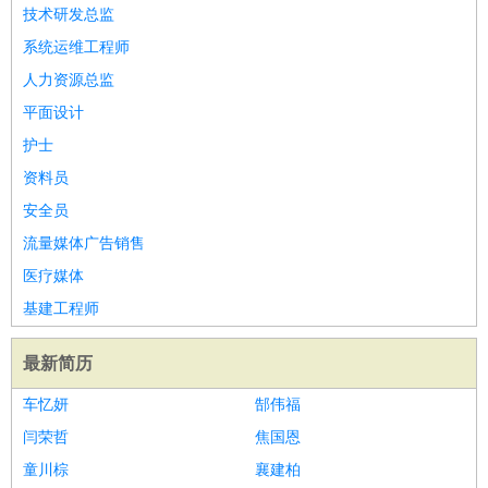
师
茶艺师
迎宾
技术研发总监
酒店/旅游
：
酒店前台
酒店服务员
行李员
大堂经理
酒店管理
酒店管
系统运维工程师
家
导游
旅游顾问
签证专员
订票员
试睡师
人力资源总监
超市/销售
：
促销导购
营业员
收银员
理货员
食品加工
品类管理
店长
平面设计
美容/美发
：
发型师
美容师
化妆师
美甲师
美发助理
洗头工
美体师
护士
美容顾问
美容助理
美容店长
宠物美容
资料员
保健/按摩
：
按摩师
针灸推拿
足疗师
搓澡工
盲人按摩
安全员
娱乐/影视
：
礼仪
调酒师
摄影师
主持人
配音员
后期制作
场务
群众
流量媒体广告销售
演员
音效师
灯光师
编剧
主播
医疗媒体
技术开发
：
程序员
网页设计
技术专员
软件工程师
测试工程师
运维
基建工程师
工程师
技术支持
硬件工程师
系统工程师
通信工程师
数
据工程师
前端工程师
APP开发
算法工程师
最新简历
产品管理
：
产品经理
产品运营
产品助理
项目经理
高级产品经理
产
车忆妍
郜伟福
品实习生
SEO
闫荣哲
焦国恩
电子/电气
：
无线电
电路工程
自动化
电子维修
产品工艺
童川棕
襄建柏
家政/安保
：
保洁
保姆
保安
月嫂
钟点工
洗衣工
护工
育婴师
送水工