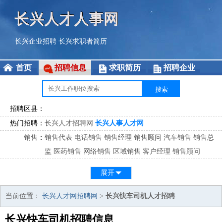
长兴人才人事网
长兴企业招聘
长兴求职者简历
首页
招聘信息
求职简历
招聘企业
招聘区县：
热门招聘：
长兴人才招聘网
长兴人事人才网
销售
：
销售代表
电话销售
销售经理
销售顾问
汽车销售
销售总
监
医药销售
网络销售
区域销售
客户经理
销售顾问
市场
：
市场专员
市场经理
市场拓展
市场调研
市场策划
策划经
展开
理
客服
：
客服专员
电话客服
客服经理
售后服务
客户关系
客服总
当前位置：
长兴人才网招聘网
>
长兴快车司机人才招聘
监
长兴快车司机招聘信息