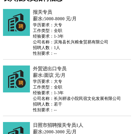
公关
：
公关员
公关经理
媒介专员
媒介经理
会展专员
技工/工人
：
普工
电工
木工
钳工
焊工
钣金工
锅炉工
油漆工
缝纫工
报关专员
维修工
水暖工
车工
叉车工
手机维修
电梯工
操作工
包
薪水:5000-8000 元/月
学历要求：大专
装工
水泥工
钢筋工
纺织工
管道工
样衣工
装卸工
工作类型：全职
生产/研发
：
质量管理
生产组长
车间主任
工艺设计
生产总监
高级工
经验要求：1-3年
公司名称：滨海县长兴粮食贸易有限公司
程师
招聘人数：1人
机械/仪表
：
机械工程
仪器仪表
机电
版图设计
性别要求：--
司机
：
商务司机
客车司机
货车司机
出租车司机
班车司机
驾校
教练
外贸进出口专员
带车司机
地铁司机
高铁司机
小车司机
快车司机
专
薪水:面议 元/月
车司机
学历要求：大专
物流/仓储
：
快递员
仓库管理
搬运工
物流专员
物流经理
调度员
工作类型：全职
经验要求：1-3年
贸易/采购
：
外贸专员
外贸经理
采购员
采购经理
商务专员
报关员
买
公司名称：长兴耕读小院民宿文化发展有限公司
手
招聘人数：若干
性别要求：--
保险/理赔
：
保险推销
保险顾问
核保理赔
保险经纪人
保险精算师
契
约管理
保险内勤
日照市招聘报关专员1人
餐饮类
：
厨师
服务员
传菜员
面点师
洗碗工
后厨
杂工
学徒
咖啡
薪水:2000-3000 元/月