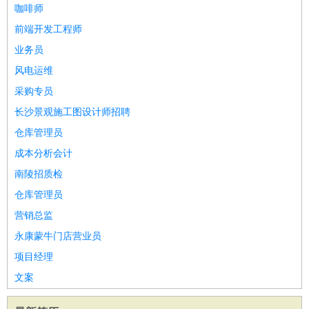
咖啡师
家庭管家
前端开发工程师
物业管理
：
物业维修
物业管理
物业招商
物业经理
业务员
淘宝/网店
：
淘宝客服
淘宝美工
淘宝店长
淘宝推广
淘宝装修
淘宝策
风电运维
划
淘宝模特
财务/会计
采购专员
：
会计
财务
出纳
审计
税务
财务分析
成本管理
教育/培训
：
教师
家教
幼教
教学管理
学术研究
培训策划
课程顾问
长沙景观施工图设计师招聘
银行/证券
：
理财顾问
证券分析
银行柜员
拍卖师
操盘手
银行经理
信
仓库管理员
贷管理
成本分析会计
律师/法务
：
律师
律师助理
法务专员
专利顾问
合同管理
南陵招质检
广告/咨询
：
文案
广告制作
咨询顾问
创意总监
广告策划
会展策划
婚
仓库管理员
礼策划
媒介策划
咨询经理
客户主管
摄影师
营销总监
美术/设计
：
服装设计
平面设计
美编
家具设计
美术老师
室内设计
包
永康蒙牛门店营业员
装设计
动画设计
珠宝设计
店面设计
UI设计
项目经理
编辑/出版
：
编辑
记者
出版
发行
专栏作家
排版设计
文案
翻译/语言
：
英语翻译
日语翻译
俄语翻译
韩语翻译
法语翻译
德语翻
译
小语种