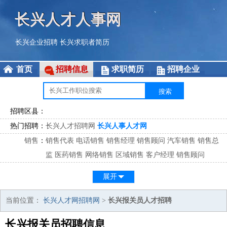
长兴人才人事网
长兴企业招聘
长兴求职者简历
首页
招聘信息
求职简历
招聘企业
招聘区县：
热门招聘：
长兴人才招聘网
长兴人事人才网
销售
：
销售代表
电话销售
销售经理
销售顾问
汽车销售
销售总
监
医药销售
网络销售
区域销售
客户经理
销售顾问
市场
：
市场专员
市场经理
市场拓展
市场调研
市场策划
策划经
展开
理
客服
：
客服专员
电话客服
客服经理
售后服务
客户关系
客服总
当前位置：
长兴人才网招聘网
>
长兴报关员人才招聘
监
长兴报关员招聘信息