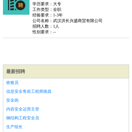
师
茶艺师
迎宾
学历要求：大专
工作类型：全职
酒店/旅游
：
酒店前台
酒店服务员
行李员
大堂经理
酒店管理
酒店管
经验要求：1-3年
家
导游
旅游顾问
签证专员
订票员
试睡师
公司名称：武汉洪长兴盛商贸有限公司
招聘人数：1人
超市/销售
：
促销导购
营业员
收银员
理货员
食品加工
品类管理
店长
性别要求：--
美容/美发
：
发型师
美容师
化妆师
美甲师
美发助理
洗头工
美体师
美容顾问
美容助理
美容店长
宠物美容
保健/按摩
：
按摩师
针灸推拿
足疗师
搓澡工
盲人按摩
娱乐/影视
：
礼仪
调酒师
摄影师
主持人
配音员
后期制作
场务
群众
演员
音效师
灯光师
编剧
主播
最新招聘
技术开发
：
程序员
网页设计
技术专员
软件工程师
测试工程师
运维
收银员
工程师
技术支持
硬件工程师
系统工程师
通信工程师
数
信息安全售前工程师南昌
据工程师
前端工程师
APP开发
算法工程师
安全岗
产品管理
：
产品经理
产品运营
产品助理
项目经理
高级产品经理
产
内容安全运营主管
品实习生
SEO
钢结构工程安全员
电子/电气
：
无线电
电路工程
自动化
电子维修
产品工艺
生产组长
家政/安保
：
保洁
保姆
保安
月嫂
钟点工
洗衣工
护工
育婴师
送水工