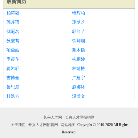
最新简历
医疗/药剂
：
医生
护士
药剂师
理疗师
导医
营养师
心理医生
中医
柏涛毅
锺辉柏
运动/健身
：
健身教练
瑜伽教练
舞蹈老师
游泳教练
台球教练
高尔夫
郭芹语
珑梦芝
助理
体育解说员
体育记者
足球教练
储冠名
郭红芊
环境保护
：
污水处理
环保检测
环境管理
环境绿化
水质检测员
狄霎莺
铁卿烟
政府公务
：
项鼎皓
尧木硕
房地产
：
房产销售
置业顾问
房产客服
房产策划
房产店员
房产中
季霞芷
杭桐妙
介
房产内勤
房产评估师
蒋岩轩
林靖博
建筑/装修
：
土木工程
工程监理
造价师
安全专员
项目管理
园林设计
吉博全
广建宇
测绘员
建筑工
装修工
鲁思彦
赵娜沐
人事/行政
：
文员
前台
秘书
人事专员
人事经理
行政助理
行政主管
桂浩方
湯博文
招聘专员
招聘经理
猎头顾问
培训专员
高级管理
：
总监
总裁助理
副总裁
总经理
合伙人
CEO
CTO
CFO
CPO
长兴人才网 - 长兴人才网招聘网
农林牧渔
：
养殖人员
饲养业务
农艺师
畜牧师
饲料研发
关于我们
长兴人才网招聘网
网站地图
Copyright © 2010-2026 All Rights
好玩职业
：
酒店试睡员
美食品尝师
Reserved.
旅游体验师
职业拥抱师
酒店试