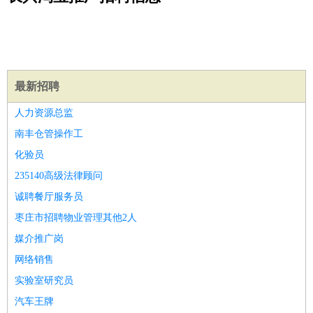
公关
：
公关员
公关经理
媒介专员
媒介经理
会展专员
技工/工人
：
普工
电工
木工
钳工
焊工
钣金工
锅炉工
油漆工
缝纫工
维修工
水暖工
车工
叉车工
手机维修
电梯工
操作工
包
装工
水泥工
钢筋工
纺织工
管道工
样衣工
装卸工
生产/研发
：
质量管理
生产组长
车间主任
工艺设计
生产总监
高级工
最新招聘
程师
人力资源总监
机械/仪表
：
机械工程
仪器仪表
机电
版图设计
南丰仓管操作工
司机
：
商务司机
客车司机
货车司机
出租车司机
班车司机
驾校
化验员
教练
带车司机
地铁司机
高铁司机
小车司机
快车司机
专
235140高级法律顾问
车司机
诚聘餐厅服务员
物流/仓储
：
快递员
仓库管理
搬运工
物流专员
物流经理
调度员
枣庄市招聘物业管理其他2人
贸易/采购
：
外贸专员
外贸经理
采购员
采购经理
商务专员
报关员
买
媒介推广岗
手
保险/理赔
网络销售
：
保险推销
保险顾问
核保理赔
保险经纪人
保险精算师
契
约管理
保险内勤
实验室研究员
餐饮类
：
厨师
服务员
传菜员
面点师
洗碗工
后厨
杂工
学徒
咖啡
汽车王牌