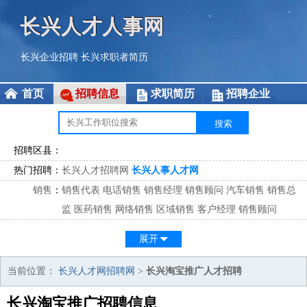
长兴人才人事网
长兴企业招聘
长兴求职者简历
首页
招聘信息
求职简历
招聘企业
招聘区县：
热门招聘：
长兴人才招聘网
长兴人事人才网
销售
：
销售代表
电话销售
销售经理
销售顾问
汽车销售
销售总
监
医药销售
网络销售
区域销售
客户经理
销售顾问
市场
：
市场专员
市场经理
市场拓展
市场调研
市场策划
策划经
展开
理
客服
：
客服专员
电话客服
客服经理
售后服务
客户关系
客服总
当前位置：
长兴人才网招聘网
>
长兴淘宝推广人才招聘
监
长兴淘宝推广招聘信息