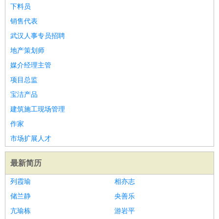
师
茶艺师
迎宾
下料员
酒店/旅游
：
酒店前台
酒店服务员
行李员
大堂经理
酒店管理
酒店管
销售代表
家
导游
旅游顾问
签证专员
订票员
试睡师
武汉人事专员招聘
超市/销售
：
促销导购
营业员
收银员
理货员
食品加工
品类管理
店长
地产策划师
美容/美发
：
发型师
美容师
化妆师
美甲师
美发助理
洗头工
美体师
媒介经理主管
美容顾问
美容助理
美容店长
宠物美容
项目总监
保健/按摩
：
按摩师
针灸推拿
足疗师
搓澡工
盲人按摩
宝洁产品
娱乐/影视
：
礼仪
调酒师
摄影师
主持人
配音员
后期制作
场务
群众
建筑施工现场管理
演员
音效师
灯光师
编剧
主播
作家
技术开发
：
程序员
网页设计
技术专员
软件工程师
测试工程师
运维
市场扩展人才
工程师
技术支持
硬件工程师
系统工程师
通信工程师
数
据工程师
前端工程师
APP开发
算法工程师
最新简历
产品管理
：
产品经理
产品运营
产品助理
项目经理
高级产品经理
产
列霞瑜
相亦志
品实习生
SEO
储兰静
央善乐
电子/电气
：
无线电
电路工程
自动化
电子维修
产品工艺
亢瑜栋
游岩平
家政/安保
：
保洁
保姆
保安
月嫂
钟点工
洗衣工
护工
育婴师
送水工