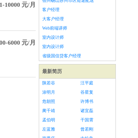
宿州砀山苏州市区短途配送
1-10000 元/月
客户经理
大客户经理
Web前端讲师
室内设计师
00-6000 元/月
室内设计师
省级国信贷客户经理
最新简历
陕若谷
汪平庭
涂明月
谷星复
危朝照
许博书
蔺千靖
诸宜磊
孟伯明
干国霄
左蓝雅
曾若刚