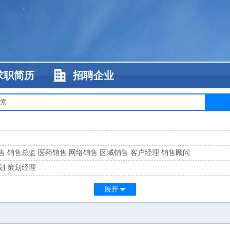
求职简历
招聘企业
售
销售总监
医药销售
网络销售
区域销售
客户经理
销售顾问
划
策划经理
系
客服总监
展开
工
缝纫工
维修工
水暖工
车工
叉车工
手机维修
电梯工
操作工
包装工
水
监
高级工程师