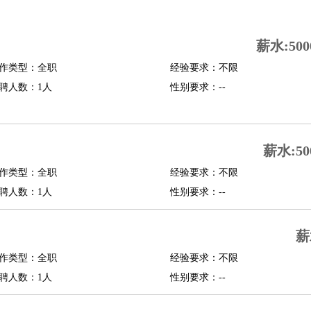
司机
驾校教练
带车司机
地铁司机
高铁司机
小车司机
快车司机
专车司机
薪水:500
度员
作类型：全职
经验要求：不限
报关员
买手
聘人数：1人
性别要求：--
精算师
契约管理
保险内勤
学徒
咖啡师
茶艺师
迎宾
理
酒店管家
导游
旅游顾问
签证专员
订票员
试睡师
薪水:50
管理
店长
作类型：全职
经验要求：不限
美体师
美容顾问
美容助理
美容店长
宠物美容
聘人数：1人
性别要求：--
场务
群众演员
音效师
灯光师
编剧
主播
薪
程师
运维工程师
技术支持
硬件工程师
系统工程师
通信工程师
数据工程
品经理
作类型：全职
产品实习生
SEO
经验要求：不限
聘人数：1人
性别要求：--
师
送水工
家庭管家