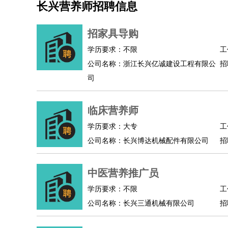
长兴营养师招聘信息
机械/仪表
：
机械工程
仪器仪表
机电
版图设计
司机
：
商务司机
客车司机
货车司机
出租车司机
班车
招家具导购
物流/仓储
：
快递员
仓库管理
搬运工
物流专员
物流经理
调
学历要求：不限
工
贸易/采购
：
外贸专员
外贸经理
采购员
采购经理
商务专员
公司名称：浙江长兴亿诚建设工程有限公
招
保险/理赔
：
保险推销
保险顾问
核保理赔
保险经纪人
保险
司
餐饮类
：
厨师
服务员
传菜员
面点师
洗碗工
后厨
杂工
酒店/旅游
：
酒店前台
酒店服务员
行李员
大堂经理
酒店管
临床营养师
超市/销售
：
促销导购
营业员
收银员
理货员
食品加工
品类
学历要求：大专
工
美容/美发
：
发型师
美容师
化妆师
美甲师
美发助理
洗头工
公司名称：长兴博达机械配件有限公司
招
保健/按摩
：
按摩师
针灸推拿
足疗师
搓澡工
盲人按摩
娱乐/影视
：
礼仪
调酒师
摄影师
主持人
配音员
后期制作
中医营养推广员
技术开发
：
程序员
网页设计
技术专员
软件工程师
测试工
产品管理
：
产品经理
学历要求：不限
产品运营
产品助理
项目经理
高级产
工
公司名称：长兴三通机械有限公司
招
电子/电气
：
无线电
电路工程
自动化
电子维修
产品工艺
家政/安保
：
保洁
保姆
保安
月嫂
钟点工
洗衣工
护工
育婴