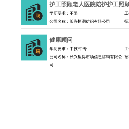
物业管理
：
物业维修
物业管理
物业招商
物业经理
护工照顾老人医院陪护护工照
淘宝/网店
：
淘宝客服
淘宝美工
淘宝店长
淘宝推广
淘宝装
学历要求：不限
工
财务/会计
：
会计
财务
出纳
审计
税务
财务分析
成本管理
公司名称：长兴恒润纺织有限公司
招
教育/培训
：
教师
家教
幼教
教学管理
学术研究
培训策划
银行/证券
：
理财顾问
证券分析
银行柜员
拍卖师
操盘手
银
健康顾问
律师/法务
：
律师
律师助理
法务专员
专利顾问
合同管理
学历要求：中技/中专
工
广告/咨询
：
文案
广告制作
咨询顾问
创意总监
广告策划
会
公司名称：长兴里得市场信息咨询有限公
招
美术/设计
：
服装设计
平面设计
美编
家具设计
美术老师
室
司
编辑/出版
：
编辑
记者
出版
发行
专栏作家
排版设计
翻译/语言
：
英语翻译
日语翻译
俄语翻译
韩语翻译
法语翻
医疗/药剂
：
医生
护士
药剂师
理疗师
导医
营养师
心理医
运动/健身
：
健身教练
瑜伽教练
舞蹈老师
游泳教练
台球教
环境保护
：
污水处理
环保检测
环境管理
环境绿化
水质检
政府公务
：
房地产
：
房产销售
置业顾问
房产客服
房产策划
房产店
建筑/装修
：
土木工程
工程监理
造价师
安全专员
项目管理