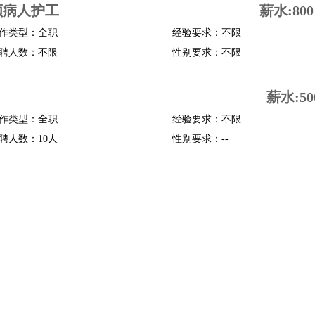
顾病人护工
薪水:800
修
淘宝策划
淘宝模特
作类型：全职
经验要求：不限
聘人数：不限
性别要求：不限
课程顾问
行经理
信贷管理
薪水:50
作类型：全职
经验要求：不限
展策划
婚礼策划
媒介策划
咨询经理
客户主管
摄影师
聘人数：10人
性别要求：--
内设计
包装设计
动画设计
珠宝设计
店面设计
UI设计
译
德语翻译
小语种
生
中医
练
高尔夫助理
体育解说员
体育记者
足球教练
测员
员
房产中介
房产内勤
房产评估师
园林设计
测绘员
建筑工
装修工