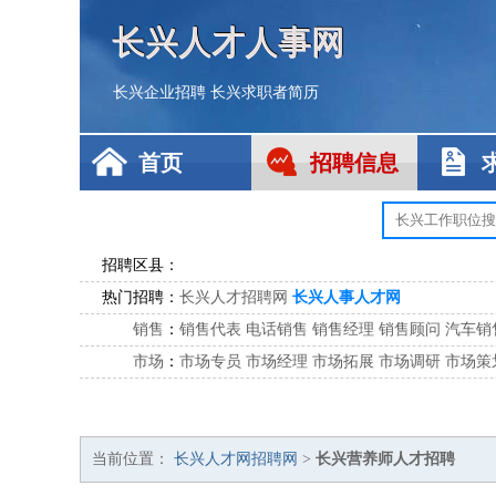
长兴人才人事网
长兴企业招聘
长兴求职者简历
首页
招聘信息
招聘区县：
热门招聘：
长兴人才招聘网
长兴人事人才网
销售
：
销售代表
电话销售
销售经理
销售顾问
汽车销
市场
：
市场专员
市场经理
市场拓展
市场调研
市场策
客服
：
客服专员
电话客服
客服经理
售后服务
客户关
公关
：
公关员
公关经理
媒介专员
媒介经理
会展专员
技工/工人
：
普工
电工
木工
钳工
焊工
钣金工
锅炉工
油漆
当前位置：
长兴人才网招聘网
>
长兴营养师人才招聘
生产/研发
：
质量管理
生产组长
车间主任
工艺设计
生产总