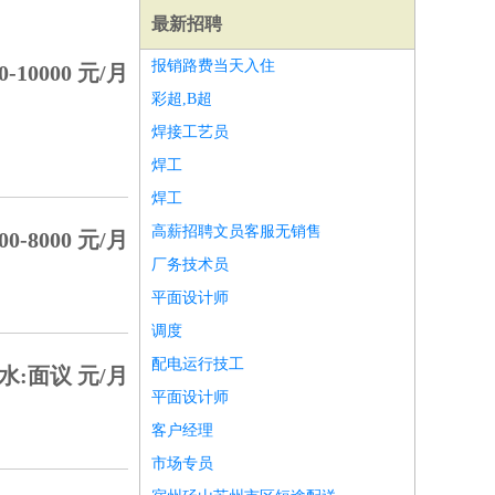
最新招聘
报销路费当天入住
0-10000 元/月
彩超,B超
焊接工艺员
焊工
焊工
高薪招聘文员客服无销售
00-8000 元/月
厂务技术员
平面设计师
调度
配电运行技工
水:面议 元/月
师
前端工程师
APP开发
算法工程师
平面设计师
客户经理
市场专员