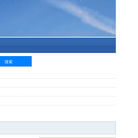
泥工
钢筋工
纺织工
管道工
样衣工
装卸工