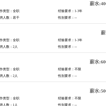
薪水:40
修
淘宝策划
淘宝模特
作类型：全职
经验要求：1-3年
聘人数：若干
性别要求：--
课程顾问
行经理
信贷管理
薪
作类型：全职
经验要求：1-3年
展策划
婚礼策划
媒介策划
咨询经理
客户主管
摄影师
聘人数：2人
性别要求：--
内设计
包装设计
动画设计
珠宝设计
店面设计
UI设计
薪水:60
译
德语翻译
小语种
作类型：全职
经验要求：不限
生
中医
聘人数：2人
性别要求：--
练
高尔夫助理
体育解说员
体育记者
足球教练
测员
薪水:50
作类型：全职
经验要求：不限
员
房产中介
房产内勤
房产评估师
聘人数：1人
性别要求：--
园林设计
测绘员
建筑工
装修工