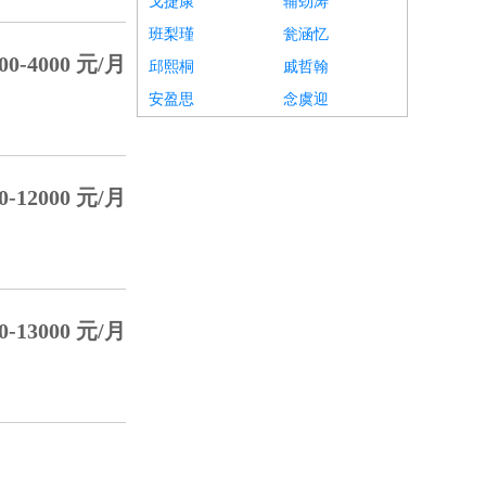
戈捷康
辅劲涛
班梨瑾
瓮涵忆
00-4000 元/月
邱熙桐
戚哲翰
安盈思
念虞迎
0-12000 元/月
0-13000 元/月