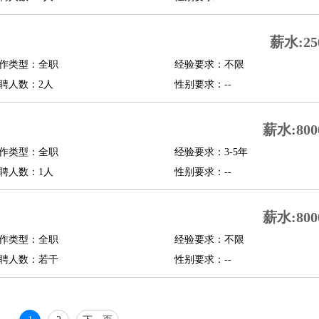
行政主管
招聘专员
招聘经理
猎头顾问
培训专员
O
CFO
CPO
薪水:25
作类型：全职
经验要求：不限
师
酒店试睡员
狗粮试吃员
手模
陪跑族
网购砍价师
色彩搭配师
品酒师
聘人数：2人
性别要求：--
薪水:800
作类型：全职
经验要求：3-5年
聘人数：1人
性别要求：--
薪水:800
作类型：全职
经验要求：不限
聘人数：若干
性别要求：--