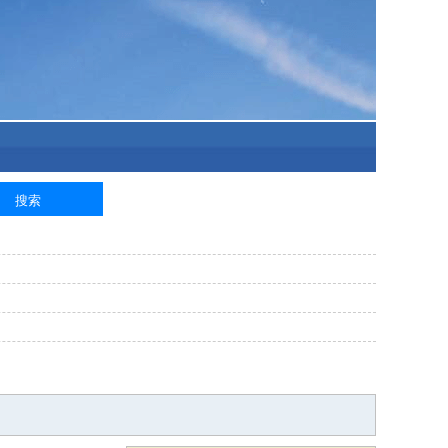
泥工
钢筋工
纺织工
管道工
样衣工
装卸工