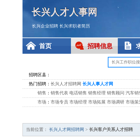
长兴人才人事网
长兴企业招聘
长兴求职者简历
首页
招聘信息
招聘区县：
热门招聘：
长兴人才招聘网
长兴人事人才网
销售
：
销售代表
电话销售
销售经理
销售顾问
汽车销
市场
：
市场专员
市场经理
市场拓展
市场调研
市场策
客服
：
客服专员
电话客服
客服经理
售后服务
客户关
公关
：
公关员
公关经理
媒介专员
媒介经理
会展专员
技工/工人
：
普工
电工
木工
钳工
焊工
钣金工
锅炉工
油漆
当前位置：
长兴人才网招聘网
>
长兴客户关系人才招聘
生产/研发
：
质量管理
生产组长
车间主任
工艺设计
生产总