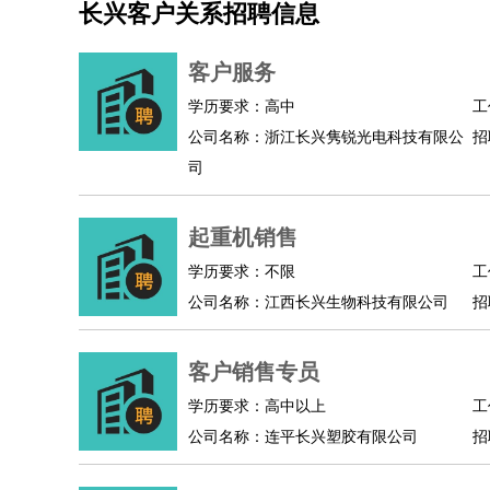
长兴客户关系招聘信息
机械/仪表
：
机械工程
仪器仪表
机电
版图设计
司机
：
商务司机
客车司机
货车司机
出租车司机
班车
客户服务
物流/仓储
：
快递员
仓库管理
搬运工
物流专员
物流经理
调
学历要求：高中
工
贸易/采购
：
外贸专员
外贸经理
采购员
采购经理
商务专员
公司名称：浙江长兴隽锐光电科技有限公
招
保险/理赔
：
保险推销
保险顾问
核保理赔
保险经纪人
保险
司
餐饮类
：
厨师
服务员
传菜员
面点师
洗碗工
后厨
杂工
酒店/旅游
：
酒店前台
酒店服务员
行李员
大堂经理
酒店管
起重机销售
超市/销售
：
促销导购
营业员
收银员
理货员
食品加工
品类
学历要求：不限
工
美容/美发
：
发型师
美容师
化妆师
美甲师
美发助理
洗头工
公司名称：江西长兴生物科技有限公司
招
保健/按摩
：
按摩师
针灸推拿
足疗师
搓澡工
盲人按摩
娱乐/影视
：
礼仪
调酒师
摄影师
主持人
配音员
后期制作
客户销售专员
技术开发
：
程序员
网页设计
技术专员
软件工程师
测试工
产品管理
：
产品经理
学历要求：高中以上
产品运营
产品助理
项目经理
高级产
工
公司名称：连平长兴塑胶有限公司
招
电子/电气
：
无线电
电路工程
自动化
电子维修
产品工艺
家政/安保
：
保洁
保姆
保安
月嫂
钟点工
洗衣工
护工
育婴