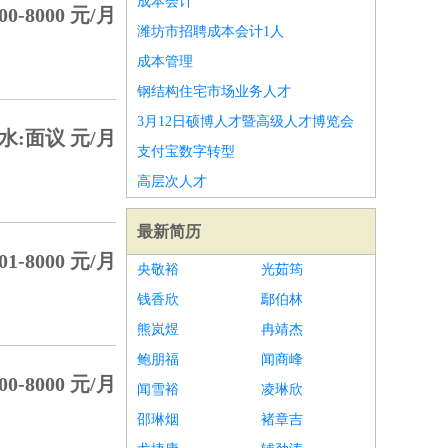
成本会计
00-8000 元/月
潍坊市招聘成本会计1人
成本管理
钢结构住宅市场业务人才
3月12日硕博人才暨高级人才博览会
水:面议 元/月
支付宝数字转型
高层次人才
最新简历
01-8000 元/月
央敬裕
光茹筠
钱香欣
鄢伯林
熊岚煜
冉靖杰
鲍朋福
闻商峰
00-8000 元/月
闻雪裕
凌琳欣
邵琳烟
褚章吉