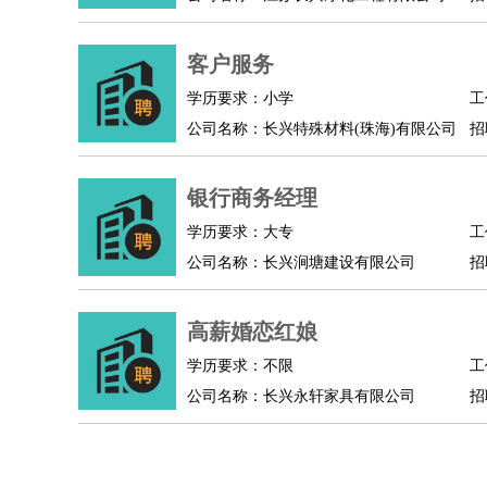
人事/行政
：
文员
前台
秘书
人事专员
人事经理
行政助理
高级管理
：
总监
客户服务
总裁助理
副总裁
总经理
合伙人
CEO
CT
农林牧渔
：
养殖人员
饲养业务
农艺师
畜牧师
饲料研发
学历要求：小学
工
好玩职业
：
酒店试睡员
美食品尝师
旅游体验师
职业拥抱
公司名称：长兴特殊材料(珠海)有限公司
招
银行商务经理
学历要求：大专
工
公司名称：长兴涧塘建设有限公司
招
高薪婚恋红娘
学历要求：不限
工
公司名称：长兴永轩家具有限公司
招