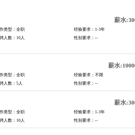
司机
驾校教练
带车司机
地铁司机
高铁司机
小车司机
快车司机
专车司机
薪水:30
度员
作类型：全职
经验要求：1-3年
报关员
买手
聘人数：10人
性别要求：--
精算师
契约管理
保险内勤
学徒
咖啡师
茶艺师
迎宾
理
酒店管家
导游
旅游顾问
签证专员
订票员
试睡师
薪水:1000
管理
店长
作类型：全职
经验要求：不限
美体师
美容顾问
美容助理
美容店长
宠物美容
聘人数：5人
性别要求：--
场务
群众演员
音效师
灯光师
编剧
主播
薪水:30
程师
运维工程师
技术支持
硬件工程师
系统工程师
通信工程师
数据工程
品经理
作类型：全职
产品实习生
SEO
经验要求：1-3年
聘人数：10人
性别要求：--
师
送水工
家庭管家