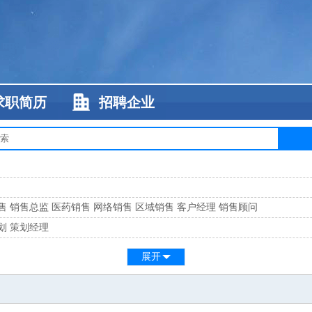
求职简历
招聘企业
售
销售总监
医药销售
网络销售
区域销售
客户经理
销售顾问
划
策划经理
系
客服总监
展开
工
缝纫工
维修工
水暖工
车工
叉车工
手机维修
电梯工
操作工
包装工
水
监
高级工程师