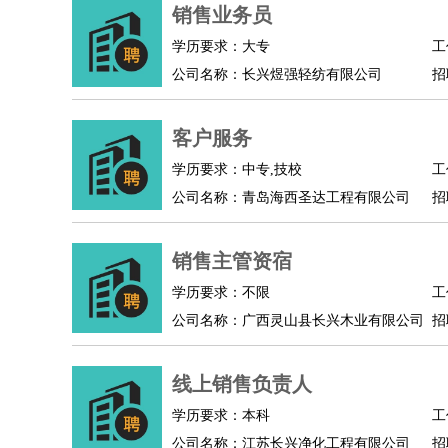
物业管理
：
物业维修
物业管理
物业招商
物业经理
销售业务员
淘宝/网店
：
淘宝客服
淘宝美工
淘宝店长
淘宝推广
淘宝装
学历要求：大专
工
财务/会计
：
会计
财务
出纳
审计
税务
财务分析
成本管理
公司名称：长兴煜强轻纺有限公司
招
教育/培训
：
教师
家教
幼教
教学管理
学术研究
培训策划
银行/证券
：
理财顾问
证券分析
银行柜员
拍卖师
操盘手
银
客户服务
律师/法务
：
律师
律师助理
法务专员
专利顾问
合同管理
学历要求：中专,技校
工
广告/咨询
：
文案
广告制作
咨询顾问
创意总监
广告策划
会
公司名称：青岛海西圣达工程有限公司
招
美术/设计
：
服装设计
平面设计
美编
家具设计
美术老师
室
编辑/出版
：
编辑
记者
出版
发行
专栏作家
排版设计
销售主管资宿
翻译/语言
：
英语翻译
日语翻译
俄语翻译
韩语翻译
法语翻
学历要求：不限
工
医疗/药剂
：
医生
护士
药剂师
理疗师
导医
营养师
心理医
公司名称：广西灵山县长兴木业有限公司
招
运动/健身
：
健身教练
瑜伽教练
舞蹈老师
游泳教练
台球教
环境保护
：
污水处理
环保检测
环境管理
环境绿化
水质检
线上销售负责人
政府公务
：
学历要求：本科
工
房地产
：
房产销售
置业顾问
房产客服
房产策划
房产店
公司名称：江苏长兴净化工程有限公司
招
建筑/装修
：
土木工程
工程监理
造价师
安全专员
项目管理