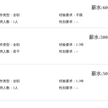
行政主管
招聘专员
招聘经理
猎头顾问
培训专员
薪水:60
O
CFO
CPO
作类型：全职
经验要求：不限
聘人数：1人
性别要求：--
师
酒店试睡员
狗粮试吃员
手模
陪跑族
网购砍价师
色彩搭配师
品酒师
薪水:500
作类型：全职
经验要求：1-3年
聘人数：若干
性别要求：--
薪水:50
作类型：全职
经验要求：1-3年
聘人数：1人
性别要求：--