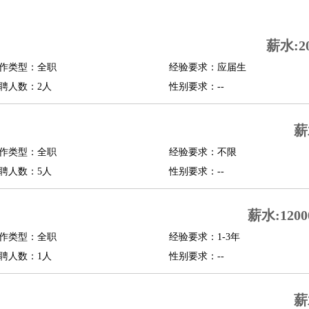
司机
驾校教练
带车司机
地铁司机
高铁司机
小车司机
快车司机
专车司机
薪水:2
度员
作类型：全职
经验要求：应届生
报关员
买手
聘人数：2人
性别要求：--
精算师
契约管理
保险内勤
学徒
咖啡师
茶艺师
迎宾
薪
理
酒店管家
导游
旅游顾问
签证专员
订票员
试睡师
作类型：全职
经验要求：不限
管理
店长
聘人数：5人
性别要求：--
美体师
美容顾问
美容助理
美容店长
宠物美容
薪水:1200
场务
群众演员
音效师
灯光师
编剧
主播
程师
运维工程师
技术支持
硬件工程师
系统工程师
通信工程师
数据工程
作类型：全职
经验要求：1-3年
品经理
聘人数：1人
产品实习生
SEO
性别要求：--
师
送水工
家庭管家
薪