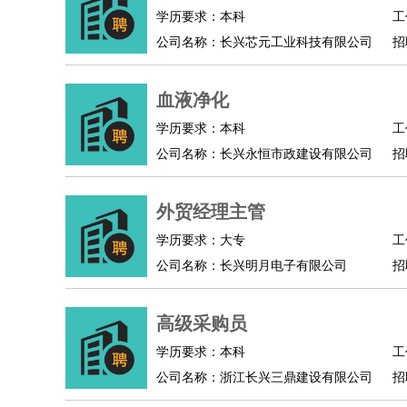
物业管理
：
物业维修
物业管理
物业招商
物业经理
学历要求：本科
工
淘宝/网店
：
淘宝客服
淘宝美工
淘宝店长
淘宝推广
淘宝装
公司名称：长兴芯元工业科技有限公司
招
财务/会计
：
会计
财务
出纳
审计
税务
财务分析
成本管理
教育/培训
：
教师
家教
幼教
教学管理
学术研究
培训策划
血液净化
银行/证券
：
理财顾问
证券分析
银行柜员
拍卖师
操盘手
银
学历要求：本科
工
律师/法务
：
律师
律师助理
法务专员
专利顾问
合同管理
公司名称：长兴永恒市政建设有限公司
招
广告/咨询
：
文案
广告制作
咨询顾问
创意总监
广告策划
会
美术/设计
：
服装设计
平面设计
美编
家具设计
美术老师
室
外贸经理主管
编辑/出版
：
编辑
记者
出版
发行
专栏作家
排版设计
学历要求：大专
工
翻译/语言
：
英语翻译
日语翻译
俄语翻译
韩语翻译
法语翻
公司名称：长兴明月电子有限公司
招
医疗/药剂
：
医生
护士
药剂师
理疗师
导医
营养师
心理医
运动/健身
：
健身教练
瑜伽教练
舞蹈老师
游泳教练
台球教
高级采购员
环境保护
：
污水处理
环保检测
环境管理
环境绿化
水质检
政府公务
：
学历要求：本科
工
公司名称：浙江长兴三鼎建设有限公司
招
房地产
：
房产销售
置业顾问
房产客服
房产策划
房产店
建筑/装修
：
土木工程
工程监理
造价师
安全专员
项目管理