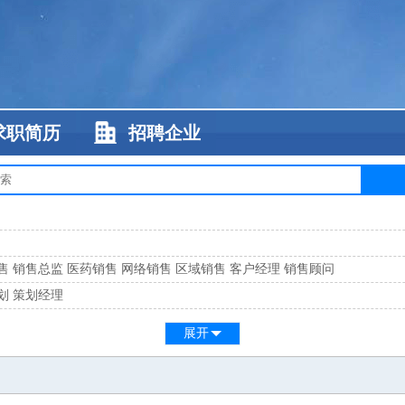
求职简历
招聘企业
售
销售总监
医药销售
网络销售
区域销售
客户经理
销售顾问
划
策划经理
系
客服总监
展开
工
缝纫工
维修工
水暖工
车工
叉车工
手机维修
电梯工
操作工
包装工
水
监
高级工程师