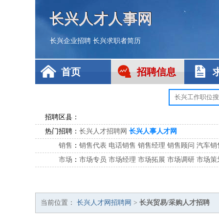
长兴人才人事网
长兴企业招聘
长兴求职者简历
首页
招聘信息
招聘区县：
热门招聘：
长兴人才招聘网
长兴人事人才网
销售
：
销售代表
电话销售
销售经理
销售顾问
汽车销
市场
：
市场专员
市场经理
市场拓展
市场调研
市场策
客服
：
客服专员
电话客服
客服经理
售后服务
客户关
公关
：
公关员
公关经理
媒介专员
媒介经理
会展专员
技工/工人
：
普工
电工
木工
钳工
焊工
钣金工
锅炉工
油漆
当前位置：
长兴人才网招聘网
>
长兴贸易/采购人才招聘
生产/研发
：
质量管理
生产组长
车间主任
工艺设计
生产总