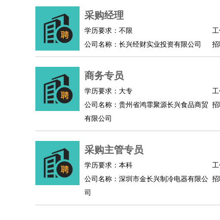
人事/行政
：
文员
前台
秘书
人事专员
人事经理
行政助理
采购经理
高级管理
：
总监
总裁助理
副总裁
总经理
合伙人
CEO
CT
学历要求：不限
工
农林牧渔
：
养殖人员
饲养业务
农艺师
畜牧师
饲料研发
公司名称：长兴经财实业投资有限公司
招
好玩职业
：
酒店试睡员
美食品尝师
旅游体验师
职业拥抱
商务专员
学历要求：大专
工
公司名称：贵州省鸿霏聚源长兴食品商贸
招
有限公司
采购主管专员
学历要求：本科
工
公司名称：深圳市金长兴制冷电器有限公
招
司