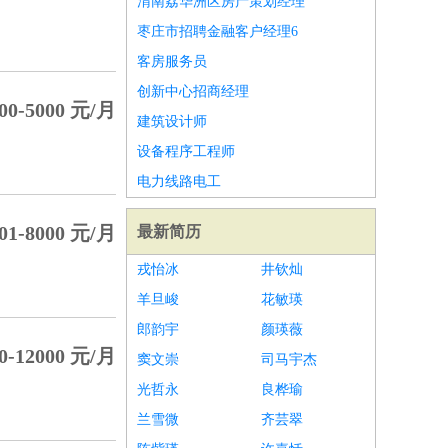
渭南荔华洲区房产策划经理
枣庄市招聘金融客户经理6
客房服务员
创新中心招商经理
00-5000 元/月
建筑设计师
设备程序工程师
电力线路电工
01-8000 元/月
最新简历
戎怡冰
井钦灿
羊旦峻
花敏瑛
郎韵宇
颜瑛薇
0-12000 元/月
窦文崇
司马宇杰
光哲永
良桦瑜
兰雪微
齐芸翠