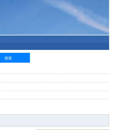
泥工
钢筋工
纺织工
管道工
样衣工
装卸工