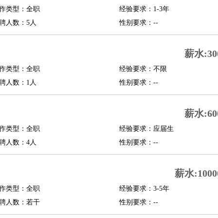
作类型：全职
经验要求：1-3年
修
淘宝策划
淘宝模特
聘人数：5人
性别要求：--
课程顾问
薪水:30
行经理
信贷管理
作类型：全职
经验要求：不限
聘人数：1人
性别要求：--
展策划
婚礼策划
媒介策划
咨询经理
客户主管
摄影师
内设计
包装设计
动画设计
珠宝设计
店面设计
UI设计
薪水:60
作类型：全职
经验要求：应届生
译
德语翻译
小语种
聘人数：4人
性别要求：--
生
中医
练
高尔夫助理
体育解说员
体育记者
足球教练
薪水:1000
测员
作类型：全职
经验要求：3-5年
聘人数：若干
性别要求：--
员
房产中介
房产内勤
房产评估师
园林设计
测绘员
建筑工
装修工