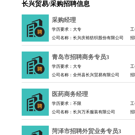
长兴贸易/采购招聘信息
机械/仪表
：
机械工程
仪器仪表
机电
版图设计
司机
：
商务司机
客车司机
货车司机
出租车司机
班车
采购经理
物流/仓储
：
快递员
仓库管理
搬运工
物流专员
物流经理
调
学历要求：大专
工
贸易/采购
：
外贸专员
外贸经理
采购员
采购经理
商务专员
公司名称：长兴庆裕纺织股份有限公司
招
保险/理赔
：
保险推销
保险顾问
核保理赔
保险经纪人
保险
餐饮类
：
厨师
服务员
传菜员
面点师
洗碗工
后厨
杂工
青岛市招聘商务专员3
酒店/旅游
：
酒店前台
酒店服务员
行李员
大堂经理
酒店管
学历要求：大专
工
超市/销售
：
促销导购
营业员
收银员
理货员
食品加工
品类
公司名称：全州县长兴贸易有限公司
招
美容/美发
：
发型师
美容师
化妆师
美甲师
美发助理
洗头工
保健/按摩
：
按摩师
针灸推拿
足疗师
搓澡工
盲人按摩
医药商务经理
娱乐/影视
：
礼仪
调酒师
摄影师
主持人
配音员
后期制作
技术开发
：
程序员
网页设计
技术专员
软件工程师
测试工
学历要求：不限
工
产品管理
：
产品经理
公司名称：长兴万禾服装有限公司
产品运营
产品助理
项目经理
高级产
招
电子/电气
：
无线电
电路工程
自动化
电子维修
产品工艺
家政/安保
：
保洁
保姆
保安
月嫂
钟点工
洗衣工
护工
育婴
菏泽市招聘外贸业务专员3