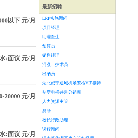
最新招聘
ERP实施顾问
000以下 元/月
项目经理
助理医生
预算员
销售经理
水:面议 元/月
混凝土技术员
出纳员
湖北咸宁通城机场安检VIP接待
别墅电梯井道分销商
0-20000 元/月
人力资源主管
师
前端工程师
APP开发
算法工程师
测绘
校长行政助理
课程顾问
水:面议 元/月