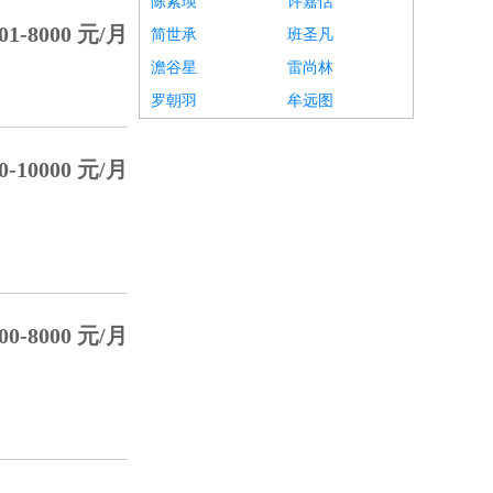
陈紫瑛
许嘉恬
01-8000 元/月
简世承
班圣凡
澹谷星
雷尚林
罗朝羽
牟远图
0-10000 元/月
00-8000 元/月