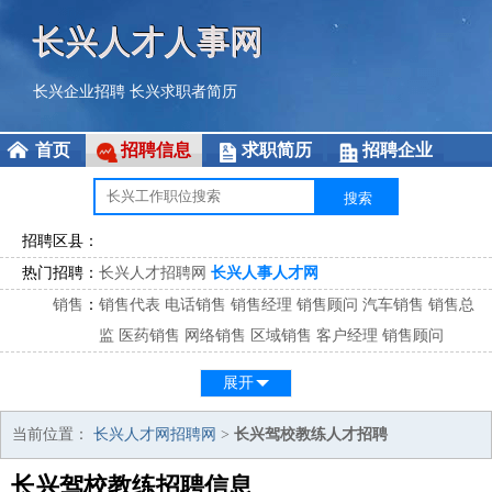
长兴人才人事网
长兴企业招聘
长兴求职者简历
首页
招聘信息
求职简历
招聘企业
招聘区县：
热门招聘：
长兴人才招聘网
长兴人事人才网
销售
：
销售代表
电话销售
销售经理
销售顾问
汽车销售
销售总
监
医药销售
网络销售
区域销售
客户经理
销售顾问
市场
：
市场专员
市场经理
市场拓展
市场调研
市场策划
策划经
展开
理
客服
：
客服专员
电话客服
客服经理
售后服务
客户关系
客服总
当前位置：
长兴人才网招聘网
>
长兴驾校教练人才招聘
监
长兴驾校教练招聘信息