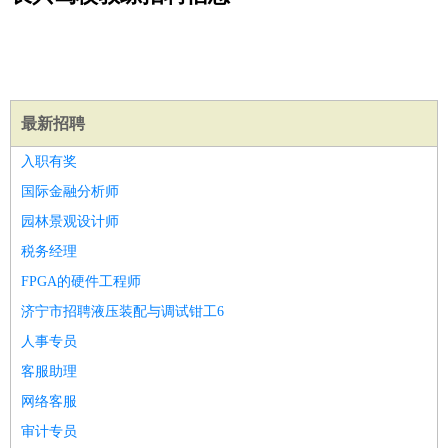
公关
：
公关员
公关经理
媒介专员
媒介经理
会展专员
技工/工人
：
普工
电工
木工
钳工
焊工
钣金工
锅炉工
油漆工
缝纫工
维修工
水暖工
车工
叉车工
手机维修
电梯工
操作工
包
装工
水泥工
钢筋工
纺织工
管道工
样衣工
装卸工
生产/研发
：
质量管理
生产组长
车间主任
工艺设计
生产总监
高级工
最新招聘
程师
入职有奖
机械/仪表
：
机械工程
仪器仪表
机电
版图设计
国际金融分析师
司机
：
商务司机
客车司机
货车司机
出租车司机
班车司机
驾校
园林景观设计师
教练
带车司机
地铁司机
高铁司机
小车司机
快车司机
专
税务经理
车司机
FPGA的硬件工程师
物流/仓储
：
快递员
仓库管理
搬运工
物流专员
物流经理
调度员
济宁市招聘液压装配与调试钳工6
贸易/采购
：
外贸专员
外贸经理
采购员
采购经理
商务专员
报关员
买
人事专员
手
保险/理赔
客服助理
：
保险推销
保险顾问
核保理赔
保险经纪人
保险精算师
契
约管理
保险内勤
网络客服
餐饮类
：
厨师
服务员
传菜员
面点师
洗碗工
后厨
杂工
学徒
咖啡
审计专员