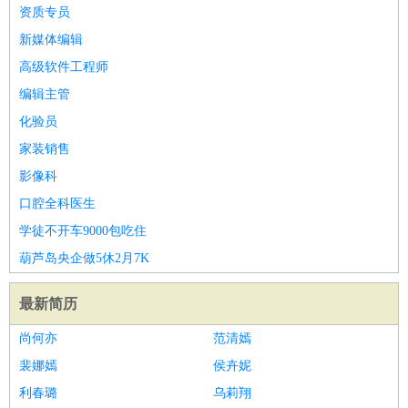
师
茶艺师
迎宾
资质专员
酒店/旅游
：
酒店前台
酒店服务员
行李员
大堂经理
酒店管理
酒店管
新媒体编辑
家
导游
旅游顾问
签证专员
订票员
试睡师
高级软件工程师
超市/销售
：
促销导购
营业员
收银员
理货员
食品加工
品类管理
店长
编辑主管
美容/美发
：
发型师
美容师
化妆师
美甲师
美发助理
洗头工
美体师
化验员
美容顾问
美容助理
美容店长
宠物美容
家装销售
保健/按摩
：
按摩师
针灸推拿
足疗师
搓澡工
盲人按摩
影像科
娱乐/影视
：
礼仪
调酒师
摄影师
主持人
配音员
后期制作
场务
群众
口腔全科医生
演员
音效师
灯光师
编剧
主播
学徒不开车9000包吃住
技术开发
：
程序员
网页设计
技术专员
软件工程师
测试工程师
运维
葫芦岛央企做5休2月7K
工程师
技术支持
硬件工程师
系统工程师
通信工程师
数
据工程师
前端工程师
APP开发
算法工程师
最新简历
产品管理
：
产品经理
产品运营
产品助理
项目经理
高级产品经理
产
尚何亦
范清嫣
品实习生
SEO
裴娜嫣
侯卉妮
电子/电气
：
无线电
电路工程
自动化
电子维修
产品工艺
利春璐
乌莉翔
家政/安保
：
保洁
保姆
保安
月嫂
钟点工
洗衣工
护工
育婴师
送水工