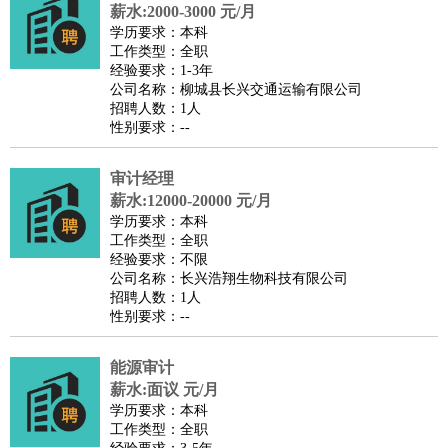
师
茶艺师
迎宾
薪水:2000-3000 元/月
学历要求：本科
酒店/旅游
：
酒店前台
酒店服务员
行李员
大堂经理
酒店管理
酒店管
工作类型：全职
家
导游
旅游顾问
签证专员
订票员
试睡师
经验要求：1-3年
公司名称：柳城县长兴交通运输有限公司
超市/销售
：
促销导购
营业员
收银员
理货员
食品加工
品类管理
店长
招聘人数：1人
美容/美发
：
发型师
美容师
化妆师
美甲师
美发助理
洗头工
美体师
性别要求：--
美容顾问
美容助理
美容店长
宠物美容
审计经理
保健/按摩
：
按摩师
针灸推拿
足疗师
搓澡工
盲人按摩
薪水:12000-20000 元/月
娱乐/影视
：
礼仪
调酒师
摄影师
主持人
配音员
后期制作
场务
群众
学历要求：本科
演员
音效师
灯光师
编剧
主播
工作类型：全职
经验要求：不限
技术开发
：
程序员
网页设计
技术专员
软件工程师
测试工程师
运维
公司名称：长兴浩翔生物科技有限公司
工程师
技术支持
硬件工程师
系统工程师
通信工程师
数
招聘人数：1人
性别要求：--
据工程师
前端工程师
APP开发
算法工程师
产品管理
：
产品经理
产品运营
产品助理
项目经理
高级产品经理
产
能源审计
品实习生
SEO
薪水:面议 元/月
电子/电气
：
无线电
电路工程
自动化
电子维修
产品工艺
学历要求：本科
工作类型：全职
家政/安保
：
保洁
保姆
保安
月嫂
钟点工
洗衣工
护工
育婴师
送水工