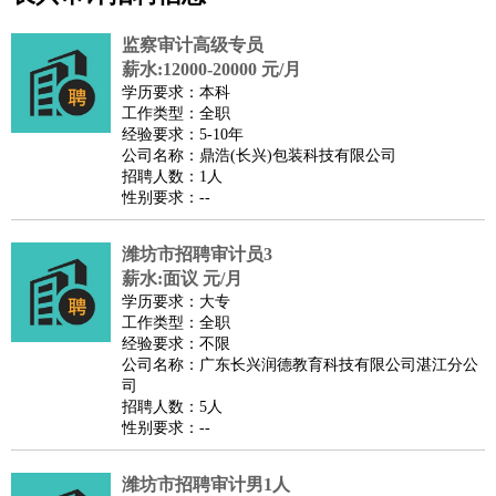
公关
：
公关员
公关经理
媒介专员
媒介经理
会展专员
技工/工人
：
普工
电工
木工
钳工
焊工
钣金工
锅炉工
油漆工
缝纫工
监察审计高级专员
维修工
水暖工
车工
叉车工
手机维修
电梯工
操作工
包
薪水:12000-20000 元/月
学历要求：本科
装工
水泥工
钢筋工
纺织工
管道工
样衣工
装卸工
工作类型：全职
生产/研发
：
质量管理
生产组长
车间主任
工艺设计
生产总监
高级工
经验要求：5-10年
公司名称：鼎浩(长兴)包装科技有限公司
程师
招聘人数：1人
机械/仪表
：
机械工程
仪器仪表
机电
版图设计
性别要求：--
司机
：
商务司机
客车司机
货车司机
出租车司机
班车司机
驾校
教练
潍坊市招聘审计员3
带车司机
地铁司机
高铁司机
小车司机
快车司机
专
薪水:面议 元/月
车司机
学历要求：大专
物流/仓储
：
快递员
仓库管理
搬运工
物流专员
物流经理
调度员
工作类型：全职
经验要求：不限
贸易/采购
：
外贸专员
外贸经理
采购员
采购经理
商务专员
报关员
买
公司名称：广东长兴润德教育科技有限公司湛江分公
手
司
招聘人数：5人
保险/理赔
：
保险推销
保险顾问
核保理赔
保险经纪人
保险精算师
契
性别要求：--
约管理
保险内勤
餐饮类
：
厨师
服务员
传菜员
面点师
洗碗工
后厨
杂工
学徒
咖啡
潍坊市招聘审计男1人