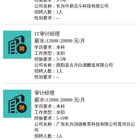
经验要求：3-5年
家庭管家
公司名称：长兴中易北斗科技有限公司
招聘人数：1人
物业管理
：
物业维修
物业管理
物业招商
物业经理
性别要求：--
淘宝/网店
：
淘宝客服
淘宝美工
淘宝店长
淘宝推广
淘宝装修
淘宝策
划
淘宝模特
IT审计经理
薪水:12000-20000 元/月
财务/会计
：
会计
财务
出纳
审计
税务
财务分析
成本管理
学历要求：本科
教育/培训
：
教师
家教
幼教
教学管理
学术研究
培训策划
课程顾问
工作类型：全职
经验要求：3-5年
银行/证券
：
理财顾问
证券分析
银行柜员
拍卖师
操盘手
银行经理
信
公司名称：酉阳县古月白酒酿造有限公司
贷管理
招聘人数：1人
性别要求：--
律师/法务
：
律师
律师助理
法务专员
专利顾问
合同管理
广告/咨询
：
文案
广告制作
咨询顾问
创意总监
广告策划
会展策划
婚
审计经理
礼策划
媒介策划
咨询经理
客户主管
摄影师
薪水:12000-20000 元/月
美术/设计
：
服装设计
平面设计
美编
家具设计
美术老师
室内设计
包
学历要求：本科
工作类型：全职
装设计
动画设计
珠宝设计
店面设计
UI设计
经验要求：5-10年
编辑/出版
：
编辑
记者
出版
发行
专栏作家
排版设计
公司名称：广东长兴润德教育科技有限公司普洱分公
司
翻译/语言
：
英语翻译
日语翻译
俄语翻译
韩语翻译
法语翻译
德语翻
招聘人数：1人
译
小语种