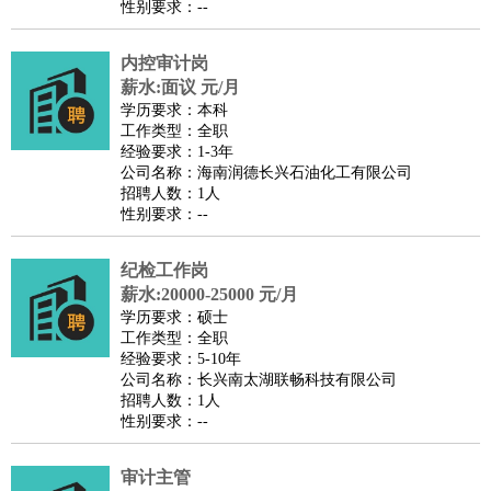
性别要求：--
医疗/药剂
：
医生
护士
药剂师
理疗师
导医
营养师
心理医生
中医
内控审计岗
运动/健身
：
健身教练
瑜伽教练
舞蹈老师
游泳教练
台球教练
高尔夫
薪水:面议 元/月
助理
体育解说员
体育记者
足球教练
学历要求：本科
环境保护
：
污水处理
环保检测
环境管理
环境绿化
水质检测员
工作类型：全职
经验要求：1-3年
政府公务
：
公司名称：海南润德长兴石油化工有限公司
房地产
：
房产销售
置业顾问
房产客服
房产策划
房产店员
房产中
招聘人数：1人
性别要求：--
介
房产内勤
房产评估师
建筑/装修
：
土木工程
工程监理
造价师
安全专员
项目管理
园林设计
纪检工作岗
测绘员
建筑工
装修工
薪水:20000-25000 元/月
人事/行政
：
文员
前台
秘书
人事专员
人事经理
行政助理
行政主管
学历要求：硕士
工作类型：全职
招聘专员
招聘经理
猎头顾问
培训专员
经验要求：5-10年
高级管理
：
总监
总裁助理
副总裁
总经理
合伙人
CEO
CTO
CFO
公司名称：长兴南太湖联畅科技有限公司
招聘人数：1人
CPO
性别要求：--
农林牧渔
：
养殖人员
饲养业务
农艺师
畜牧师
饲料研发
好玩职业
：
酒店试睡员
美食品尝师
旅游体验师
职业拥抱师
酒店试
审计主管