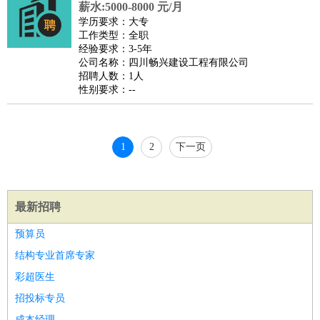
薪水:5000-8000 元/月
睡员
狗粮试吃员
手模
陪跑族
网购砍价师
色彩搭配师
品
学历要求：大专
酒师
工作类型：全职
经验要求：3-5年
公司名称：四川畅兴建设工程有限公司
招聘人数：1人
性别要求：--
1
2
下一页
最新招聘
预算员
结构专业首席专家
彩超医生
招投标专员
成本经理