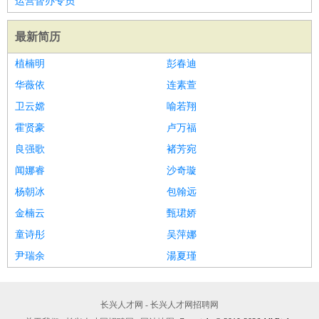
运营督办专员
最新简历
植楠明
彭春迪
华薇依
连素萱
卫云嫦
喻若翔
霍贤豪
卢万福
良强歌
褚芳宛
闻娜睿
沙奇璇
杨朝冰
包翰远
金楠云
甄珺娇
童诗彤
吴萍娜
尹瑞余
湯夏瑾
长兴人才网 - 长兴人才网招聘网