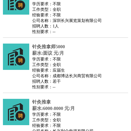
师
茶艺师
迎宾
学历要求：不限
工作类型：全职
酒店/旅游
：
酒店前台
酒店服务员
行李员
大堂经理
酒店管理
酒店管
经验要求：不限
家
导游
旅游顾问
签证专员
订票员
试睡师
公司名称：深圳长兴展览策划有限公司
招聘人数：1人
超市/销售
：
促销导购
营业员
收银员
理货员
食品加工
品类管理
店长
性别要求：--
美容/美发
：
发型师
美容师
化妆师
美甲师
美发助理
洗头工
美体师
美容顾问
美容助理
美容店长
宠物美容
针灸推拿师5000
保健/按摩
：
按摩师
薪水:面议 元/月
针灸推拿
足疗师
搓澡工
盲人按摩
学历要求：不限
娱乐/影视
：
礼仪
调酒师
摄影师
主持人
配音员
后期制作
场务
群众
工作类型：全职
演员
音效师
灯光师
编剧
主播
经验要求：应届生
公司名称：成都博达长兴商贸有限公司
技术开发
：
程序员
网页设计
技术专员
软件工程师
测试工程师
运维
招聘人数：若干
工程师
技术支持
硬件工程师
系统工程师
通信工程师
数
性别要求：--
据工程师
前端工程师
APP开发
算法工程师
针灸推拿
产品管理
：
产品经理
产品运营
产品助理
项目经理
高级产品经理
产
薪水:6000-8000 元/月
品实习生
SEO
学历要求：不限
电子/电气
：
无线电
电路工程
自动化
电子维修
产品工艺
工作类型：全职
经验要求：不限
家政/安保
：
保洁
保姆
保安
月嫂
钟点工
洗衣工
护工
育婴师
送水工