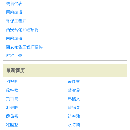
销售代表
网站编辑
环保工程师
西安营销经理招聘
网站编辑
西安销售工程师招聘
SDC主管
最新简历
刁福旷
赫隆睿
燕钟欧
曾智鼎
荆百宏
巴熙文
利果峻
曾福春
薛茹嘉
边春玮
嵇幽凝
水诗绮