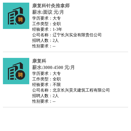
康复科针灸推拿师
医疗/药剂
：
医生
护士
药剂师
理疗师
导医
营养师
心理医生
中医
薪水:面议 元/月
运动/健身
：
健身教练
瑜伽教练
舞蹈老师
游泳教练
台球教练
高尔夫
学历要求：大专
工作类型：全职
助理
体育解说员
体育记者
足球教练
经验要求：1-3年
环境保护
：
污水处理
环保检测
环境管理
环境绿化
水质检测员
公司名称：辽宁长兴实业有限责任公司
招聘人数：2人
政府公务
：
性别要求：--
房地产
：
房产销售
置业顾问
房产客服
房产策划
房产店员
房产中
介
房产内勤
房产评估师
康复科
建筑/装修
：
土木工程
薪水:3000-4500 元/月
工程监理
造价师
安全专员
项目管理
园林设计
学历要求：大专
测绘员
建筑工
装修工
工作类型：全职
人事/行政
：
文员
前台
秘书
人事专员
人事经理
行政助理
行政主管
经验要求：不限
公司名称：北京长兴昊天建筑工程有限公司
招聘专员
招聘经理
猎头顾问
培训专员
招聘人数：2人
高级管理
：
总监
总裁助理
副总裁
总经理
合伙人
CEO
CTO
CFO
性别要求：--
CPO
农林牧渔
：
养殖人员
饲养业务
农艺师
畜牧师
饲料研发
好玩职业
：
酒店试睡员
美食品尝师
旅游体验师
职业拥抱师
酒店试