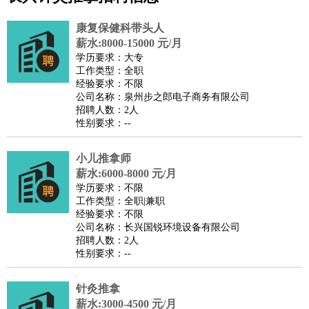
公关
：
公关员
公关经理
媒介专员
媒介经理
会展专员
技工/工人
：
普工
电工
木工
钳工
焊工
钣金工
锅炉工
油漆工
缝纫工
康复保健科带头人
维修工
水暖工
车工
叉车工
手机维修
电梯工
操作工
包
薪水:8000-15000 元/月
学历要求：大专
装工
水泥工
钢筋工
纺织工
管道工
样衣工
装卸工
工作类型：全职
生产/研发
：
质量管理
生产组长
车间主任
工艺设计
生产总监
高级工
经验要求：不限
公司名称：泉州步之郎电子商务有限公司
程师
招聘人数：2人
机械/仪表
：
机械工程
仪器仪表
机电
版图设计
性别要求：--
司机
：
商务司机
客车司机
货车司机
出租车司机
班车司机
驾校
教练
小儿推拿师
带车司机
地铁司机
高铁司机
小车司机
快车司机
专
薪水:6000-8000 元/月
车司机
学历要求：不限
物流/仓储
：
快递员
仓库管理
搬运工
物流专员
物流经理
调度员
工作类型：全职|兼职
经验要求：不限
贸易/采购
：
外贸专员
外贸经理
采购员
采购经理
商务专员
报关员
买
公司名称：长兴国锐环境设备有限公司
手
招聘人数：2人
性别要求：--
保险/理赔
：
保险推销
保险顾问
核保理赔
保险经纪人
保险精算师
契
约管理
保险内勤
针灸推拿
餐饮类
：
厨师
服务员
传菜员
面点师
洗碗工
后厨
杂工
学徒
咖啡
薪水:3000-4500 元/月