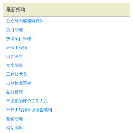
睡员
狗粮试吃员
手模
陪跑族
网购砍价师
色彩搭配师
品
最新招聘
酒师
公众号内容编辑双休
项目经理
技术项目经理
环保工程师
口腔医生
文字编辑
工程技术员
口腔执业医生
副总经理
环境影响评价工作人员
环评工程师环境报告编制
营销经理
网站编辑