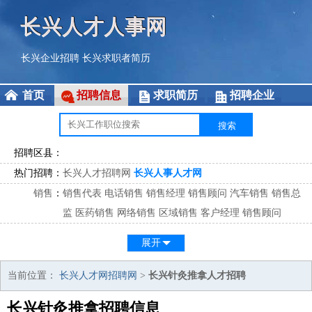
长兴人才人事网
长兴企业招聘
长兴求职者简历
首页
招聘信息
求职简历
招聘企业
招聘区县：
热门招聘：
长兴人才招聘网
长兴人事人才网
销售
：
销售代表
电话销售
销售经理
销售顾问
汽车销售
销售总
监
医药销售
网络销售
区域销售
客户经理
销售顾问
市场
：
市场专员
市场经理
市场拓展
市场调研
市场策划
策划经
展开
理
客服
：
客服专员
电话客服
客服经理
售后服务
客户关系
客服总
当前位置：
长兴人才网招聘网
>
长兴针灸推拿人才招聘
监
长兴针灸推拿招聘信息