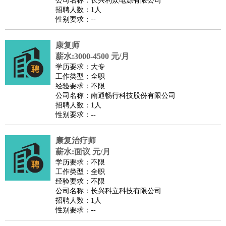
公司名称：长兴利众电源有限公司
家庭管家
招聘人数：1人
性别要求：--
物业管理
：
物业维修
物业管理
物业招商
物业经理
淘宝/网店
：
淘宝客服
淘宝美工
淘宝店长
淘宝推广
淘宝装修
淘宝策
康复师
划
淘宝模特
薪水:3000-4500 元/月
财务/会计
：
会计
学历要求：大专
财务
出纳
审计
税务
财务分析
成本管理
工作类型：全职
教育/培训
：
教师
家教
幼教
教学管理
学术研究
培训策划
课程顾问
经验要求：不限
公司名称：南通畅行科技股份有限公司
银行/证券
：
理财顾问
证券分析
银行柜员
拍卖师
操盘手
银行经理
信
招聘人数：1人
贷管理
性别要求：--
律师/法务
：
律师
律师助理
法务专员
专利顾问
合同管理
广告/咨询
：
文案
广告制作
咨询顾问
创意总监
广告策划
会展策划
婚
康复治疗师
薪水:面议 元/月
礼策划
媒介策划
咨询经理
客户主管
摄影师
学历要求：不限
美术/设计
：
服装设计
平面设计
美编
家具设计
美术老师
室内设计
包
工作类型：全职
经验要求：不限
装设计
动画设计
珠宝设计
店面设计
UI设计
公司名称：长兴科立科技有限公司
编辑/出版
：
编辑
记者
出版
发行
专栏作家
排版设计
招聘人数：1人
性别要求：--
翻译/语言
：
英语翻译
日语翻译
俄语翻译
韩语翻译
法语翻译
德语翻
译
小语种