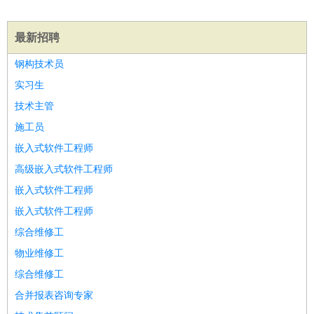
师
茶艺师
迎宾
酒店/旅游
：
酒店前台
酒店服务员
行李员
大堂经理
酒店管理
酒店管
最新招聘
家
导游
旅游顾问
签证专员
订票员
试睡师
钢构技术员
超市/销售
：
促销导购
营业员
收银员
理货员
食品加工
品类管理
店长
实习生
美容/美发
：
发型师
美容师
化妆师
美甲师
美发助理
洗头工
美体师
技术主管
美容顾问
美容助理
美容店长
宠物美容
保健/按摩
：
按摩师
针灸推拿
足疗师
搓澡工
盲人按摩
施工员
娱乐/影视
：
礼仪
调酒师
摄影师
主持人
配音员
后期制作
场务
群众
嵌入式软件工程师
演员
音效师
灯光师
编剧
主播
高级嵌入式软件工程师
技术开发
：
程序员
网页设计
技术专员
软件工程师
测试工程师
运维
嵌入式软件工程师
工程师
技术支持
硬件工程师
系统工程师
通信工程师
数
嵌入式软件工程师
据工程师
前端工程师
APP开发
算法工程师
综合维修工
产品管理
：
产品经理
产品运营
产品助理
项目经理
高级产品经理
产
物业维修工
品实习生
SEO
综合维修工
电子/电气
：
无线电
电路工程
自动化
电子维修
产品工艺
合并报表咨询专家
家政/安保
：
保洁
保姆
保安
月嫂
钟点工
洗衣工
护工
育婴师
送水工