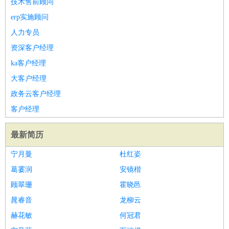
技术售前顾问
家庭管家
erp实施顾问
物业管理
：
物业维修
物业管理
物业招商
物业经理
人力专员
淘宝/网店
：
淘宝客服
淘宝美工
淘宝店长
淘宝推广
淘宝装修
淘宝策
资深客户经理
划
淘宝模特
ka客户经理
财务/会计
：
会计
财务
出纳
审计
税务
财务分析
成本管理
大客户经理
教育/培训
：
教师
家教
幼教
教学管理
学术研究
培训策划
课程顾问
政务云客户经理
银行/证券
：
理财顾问
证券分析
银行柜员
拍卖师
操盘手
银行经理
信
客户经理
贷管理
律师/法务
：
律师
律师助理
法务专员
专利顾问
合同管理
最新简历
广告/咨询
：
文案
广告制作
咨询顾问
创意总监
广告策划
会展策划
婚
宁月曼
杜红姿
礼策划
媒介策划
咨询经理
客户主管
摄影师
葛霎润
安镜楷
美术/设计
：
服装设计
平面设计
美编
家具设计
美术老师
室内设计
包
顾翠珊
装设计
动画设计
珠宝设计
霍晓邑
店面设计
UI设计
编辑/出版
：
编辑
记者
出版
发行
专栏作家
排版设计
晁睿音
龙柳云
翻译/语言
：
英语翻译
日语翻译
俄语翻译
韩语翻译
法语翻译
德语翻
赫花敏
何冠君
译
小语种