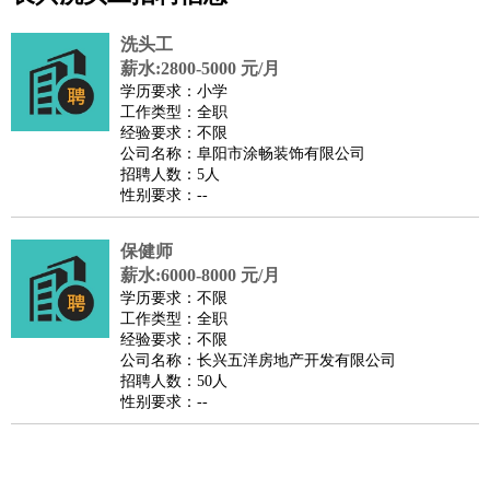
公关
：
公关员
公关经理
媒介专员
媒介经理
会展专员
技工/工人
：
普工
电工
木工
钳工
焊工
钣金工
锅炉工
油漆工
缝纫工
洗头工
维修工
水暖工
车工
叉车工
手机维修
电梯工
操作工
包
薪水:2800-5000 元/月
学历要求：小学
装工
水泥工
钢筋工
纺织工
管道工
样衣工
装卸工
工作类型：全职
生产/研发
：
质量管理
生产组长
车间主任
工艺设计
生产总监
高级工
经验要求：不限
公司名称：阜阳市涂畅装饰有限公司
程师
招聘人数：5人
机械/仪表
：
机械工程
仪器仪表
机电
版图设计
性别要求：--
司机
：
商务司机
客车司机
货车司机
出租车司机
班车司机
驾校
教练
保健师
带车司机
地铁司机
高铁司机
小车司机
快车司机
专
薪水:6000-8000 元/月
车司机
学历要求：不限
物流/仓储
：
快递员
仓库管理
搬运工
物流专员
物流经理
调度员
工作类型：全职
经验要求：不限
贸易/采购
：
外贸专员
外贸经理
采购员
采购经理
商务专员
报关员
买
公司名称：长兴五洋房地产开发有限公司
手
招聘人数：50人
性别要求：--
保险/理赔
：
保险推销
保险顾问
核保理赔
保险经纪人
保险精算师
契
约管理
保险内勤
餐饮类
：
厨师
服务员
传菜员
面点师
洗碗工
后厨
杂工
学徒
咖啡