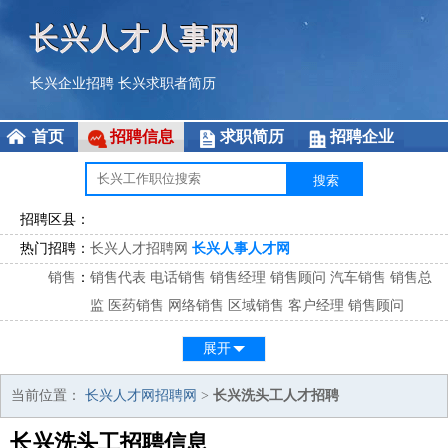
长兴人才人事网
长兴企业招聘
长兴求职者简历
首页
招聘信息
求职简历
招聘企业
招聘区县：
热门招聘：
长兴人才招聘网
长兴人事人才网
销售
：
销售代表
电话销售
销售经理
销售顾问
汽车销售
销售总
监
医药销售
网络销售
区域销售
客户经理
销售顾问
市场
：
市场专员
市场经理
市场拓展
市场调研
市场策划
策划经
展开
理
客服
：
客服专员
电话客服
客服经理
售后服务
客户关系
客服总
当前位置：
长兴人才网招聘网
>
长兴洗头工人才招聘
监
长兴洗头工招聘信息