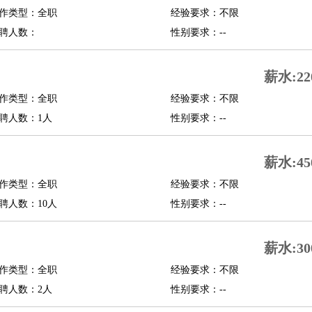
作类型：全职
经验要求：不限
修
淘宝策划
淘宝模特
聘人数：
性别要求：--
课程顾问
薪水:22
行经理
信贷管理
作类型：全职
经验要求：不限
聘人数：1人
性别要求：--
展策划
婚礼策划
媒介策划
咨询经理
客户主管
摄影师
内设计
包装设计
动画设计
珠宝设计
店面设计
UI设计
薪水:45
作类型：全职
经验要求：不限
译
德语翻译
小语种
聘人数：10人
性别要求：--
生
中医
练
高尔夫助理
体育解说员
体育记者
足球教练
薪水:30
测员
作类型：全职
经验要求：不限
聘人数：2人
性别要求：--
员
房产中介
房产内勤
房产评估师
园林设计
测绘员
建筑工
装修工