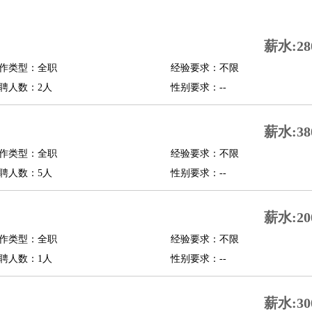
司机
驾校教练
带车司机
地铁司机
高铁司机
小车司机
快车司机
专车司机
薪水:28
度员
作类型：全职
经验要求：不限
报关员
买手
聘人数：2人
性别要求：--
精算师
契约管理
保险内勤
学徒
咖啡师
茶艺师
迎宾
薪水:38
理
酒店管家
导游
旅游顾问
签证专员
订票员
试睡师
作类型：全职
经验要求：不限
管理
店长
聘人数：5人
性别要求：--
美体师
美容顾问
美容助理
美容店长
宠物美容
薪水:20
场务
群众演员
音效师
灯光师
编剧
主播
程师
运维工程师
技术支持
硬件工程师
系统工程师
通信工程师
数据工程
作类型：全职
经验要求：不限
品经理
聘人数：1人
产品实习生
SEO
性别要求：--
师
送水工
家庭管家
薪水:30