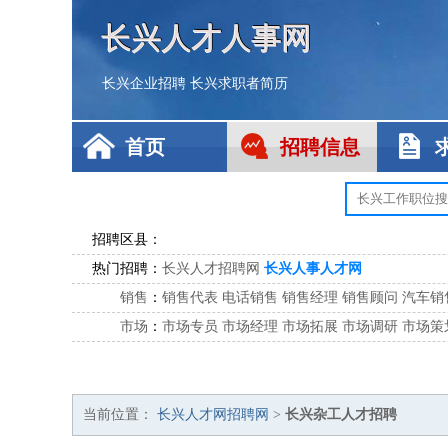
长兴人才人事网
长兴企业招聘
长兴求职者简历
首页
招聘信息
招聘区县：
热门招聘：
长兴人才招聘网
长兴人事人才网
销售
：
销售代表
电话销售
销售经理
销售顾问
汽车销
市场
：
市场专员
市场经理
市场拓展
市场调研
市场策
客服
：
客服专员
电话客服
客服经理
售后服务
客户关
公关
：
公关员
公关经理
媒介专员
媒介经理
会展专员
技工/工人
：
普工
电工
木工
钳工
焊工
钣金工
锅炉工
油漆
当前位置：
长兴人才网招聘网
>
长兴杂工人才招聘
生产/研发
：
质量管理
生产组长
车间主任
工艺设计
生产总