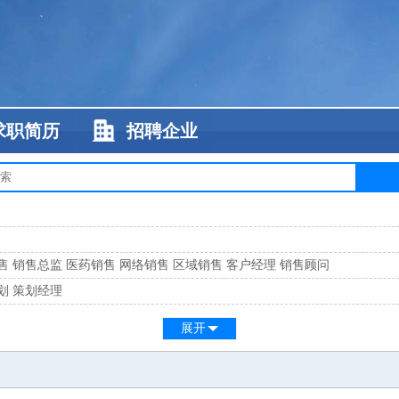
求职简历
招聘企业
售
销售总监
医药销售
网络销售
区域销售
客户经理
销售顾问
划
策划经理
系
客服总监
展开
工
缝纫工
维修工
水暖工
车工
叉车工
手机维修
电梯工
操作工
包装工
水
监
高级工程师