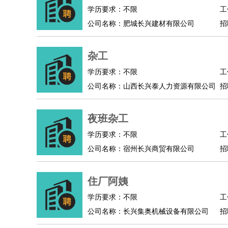
物业管理
：
物业维修
物业管理
物业招商
物业经理
学历要求：不限
工
淘宝/网店
：
淘宝客服
淘宝美工
淘宝店长
淘宝推广
淘宝装
公司名称：肥城长兴建材有限公司
招
财务/会计
：
会计
财务
出纳
审计
税务
财务分析
成本管理
教育/培训
：
教师
家教
幼教
教学管理
学术研究
培训策划
杂工
银行/证券
：
理财顾问
证券分析
银行柜员
拍卖师
操盘手
银
学历要求：不限
工
律师/法务
：
律师
律师助理
法务专员
专利顾问
合同管理
公司名称：山西长兴泰人力资源有限公司
招
广告/咨询
：
文案
广告制作
咨询顾问
创意总监
广告策划
会
美术/设计
：
服装设计
平面设计
美编
家具设计
美术老师
室
夜班杂工
编辑/出版
：
编辑
记者
出版
发行
专栏作家
排版设计
学历要求：不限
工
翻译/语言
：
英语翻译
日语翻译
俄语翻译
韩语翻译
法语翻
公司名称：宿州长兴商贸有限公司
招
医疗/药剂
：
医生
护士
药剂师
理疗师
导医
营养师
心理医
运动/健身
：
健身教练
瑜伽教练
舞蹈老师
游泳教练
台球教
住厂阿姨
环境保护
：
污水处理
环保检测
环境管理
环境绿化
水质检
政府公务
：
学历要求：不限
工
公司名称：长兴集奥机械设备有限公司
招
房地产
：
房产销售
置业顾问
房产客服
房产策划
房产店
建筑/装修
：
土木工程
工程监理
造价师
安全专员
项目管理