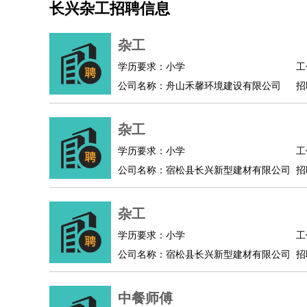
长兴杂工招聘信息
机械/仪表
：
机械工程
仪器仪表
机电
版图设计
司机
：
商务司机
客车司机
货车司机
出租车司机
班车
杂工
物流/仓储
：
快递员
仓库管理
搬运工
物流专员
物流经理
调
学历要求：小学
工
贸易/采购
：
外贸专员
外贸经理
采购员
采购经理
商务专员
公司名称：舟山禾馨环境建设有限公司
招
保险/理赔
：
保险推销
保险顾问
核保理赔
保险经纪人
保险
餐饮类
：
厨师
服务员
传菜员
面点师
洗碗工
后厨
杂工
杂工
酒店/旅游
：
酒店前台
酒店服务员
行李员
大堂经理
酒店管
学历要求：小学
工
超市/销售
：
促销导购
营业员
收银员
理货员
食品加工
品类
公司名称：宿松县长兴新型建材有限公司
招
美容/美发
：
发型师
美容师
化妆师
美甲师
美发助理
洗头工
保健/按摩
：
按摩师
针灸推拿
足疗师
搓澡工
盲人按摩
杂工
娱乐/影视
：
礼仪
调酒师
摄影师
主持人
配音员
后期制作
技术开发
：
程序员
网页设计
技术专员
软件工程师
测试工
学历要求：小学
工
产品管理
：
产品经理
公司名称：宿松县长兴新型建材有限公司
产品运营
产品助理
项目经理
高级产
招
电子/电气
：
无线电
电路工程
自动化
电子维修
产品工艺
家政/安保
：
保洁
保姆
保安
月嫂
钟点工
洗衣工
护工
育婴
中餐师傅