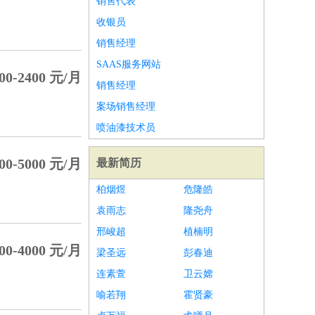
销售代表
收银员
销售经理
SAAS服务网站
00-2400 元/月
销售经理
案场销售经理
喷油漆技术员
00-5000 元/月
最新简历
柏烟煜
危隆皓
袁雨志
隆尧舟
邢峻超
植楠明
00-4000 元/月
梁圣远
彭春迪
连素萱
卫云嫦
喻若翔
霍贤豪