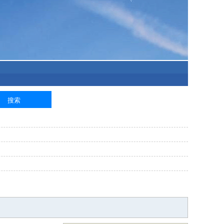
泥工
钢筋工
纺织工
管道工
样衣工
装卸工