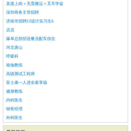
直接上岗＋无需搬运＋叉车学徒
家庭管家
深圳商务主管招聘
物业管理
：
物业维修
物业管理
物业招商
物业经理
济南市招聘UI设计实习生6
淘宝/网店
：
淘宝客服
淘宝美工
淘宝店长
淘宝推广
淘宝装修
淘宝策
店员
划
淘宝模特
财务/会计
爆单总部招送餐员配车供住
：
会计
财务
出纳
审计
税务
财务分析
成本管理
教育/培训
：
教师
家教
幼教
教学管理
学术研究
培训策划
课程顾问
河北唐山
银行/证券
：
理财顾问
证券分析
银行柜员
拍卖师
操盘手
银行经理
信
呼吸科
贷管理
瑜伽教练
律师/法务
：
律师
律师助理
法务专员
专利顾问
合同管理
高级测试工程师
广告/咨询
：
文案
广告制作
咨询顾问
创意总监
广告策划
会展策划
婚
富士康一人进全家享福
礼策划
媒介策划
咨询经理
客户主管
摄影师
健身教练
美术/设计
：
服装设计
平面设计
美编
家具设计
美术老师
室内设计
包
内科医生
装设计
动画设计
珠宝设计
店面设计
UI设计
销售经理
编辑/出版
：
编辑
记者
出版
发行
专栏作家
排版设计
外科医生
翻译/语言
：
英语翻译
日语翻译
俄语翻译
韩语翻译
法语翻译
德语翻
译
小语种