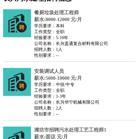
公关
：
公关员
公关经理
媒介专员
媒介经理
会展专员
技工/工人
：
普工
电工
木工
钳工
焊工
钣金工
锅炉工
油漆工
缝纫工
餐厨垃圾处理工程师
维修工
水暖工
车工
叉车工
手机维修
电梯工
操作工
包
薪水:8000-12000 元/月
学历要求：本科
装工
水泥工
钢筋工
纺织工
管道工
样衣工
装卸工
工作类型：全职
生产/研发
：
质量管理
生产组长
车间主任
工艺设计
生产总监
高级工
经验要求：5-10年
公司名称：长兴盖通复合材料有限公司
程师
招聘人数：1人
机械/仪表
：
机械工程
仪器仪表
机电
版图设计
性别要求：--
司机
：
商务司机
客车司机
货车司机
出租车司机
班车司机
驾校
教练
安装调试人员
带车司机
地铁司机
高铁司机
小车司机
快车司机
专
薪水:5000-10000 元/月
车司机
学历要求：中技/中专
物流/仓储
：
快递员
仓库管理
搬运工
物流专员
物流经理
调度员
工作类型：全职
经验要求：1-3年
贸易/采购
：
外贸专员
外贸经理
采购员
采购经理
商务专员
报关员
买
公司名称：长兴华宁机械有限公司
手
招聘人数：2人
性别要求：--
保险/理赔
：
保险推销
保险顾问
核保理赔
保险经纪人
保险精算师
契
约管理
保险内勤
潍坊市招聘污水处理工艺工程师3
餐饮类
：
厨师
服务员
传菜员
面点师
洗碗工
后厨
杂工
学徒
咖啡
薪水:面议 元/月