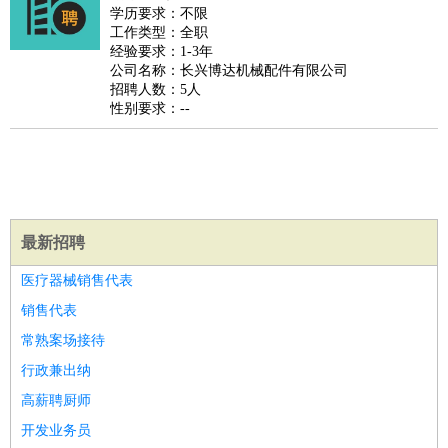
师
茶艺师
迎宾
学历要求：不限
工作类型：全职
酒店/旅游
：
酒店前台
酒店服务员
行李员
大堂经理
酒店管理
酒店管
经验要求：1-3年
家
导游
旅游顾问
签证专员
订票员
试睡师
公司名称：长兴博达机械配件有限公司
招聘人数：5人
超市/销售
：
促销导购
营业员
收银员
理货员
食品加工
品类管理
店长
性别要求：--
美容/美发
：
发型师
美容师
化妆师
美甲师
美发助理
洗头工
美体师
美容顾问
美容助理
美容店长
宠物美容
保健/按摩
：
按摩师
针灸推拿
足疗师
搓澡工
盲人按摩
娱乐/影视
：
礼仪
调酒师
摄影师
主持人
配音员
后期制作
场务
群众
演员
音效师
灯光师
编剧
主播
最新招聘
技术开发
：
程序员
网页设计
技术专员
软件工程师
测试工程师
运维
医疗器械销售代表
工程师
技术支持
硬件工程师
系统工程师
通信工程师
数
销售代表
据工程师
前端工程师
APP开发
算法工程师
常熟案场接待
产品管理
：
产品经理
产品运营
产品助理
项目经理
高级产品经理
产
行政兼出纳
品实习生
SEO
高薪聘厨师
电子/电气
：
无线电
电路工程
自动化
电子维修
产品工艺
开发业务员
家政/安保
：
保洁
保姆
保安
月嫂
钟点工
洗衣工
护工
育婴师
送水工