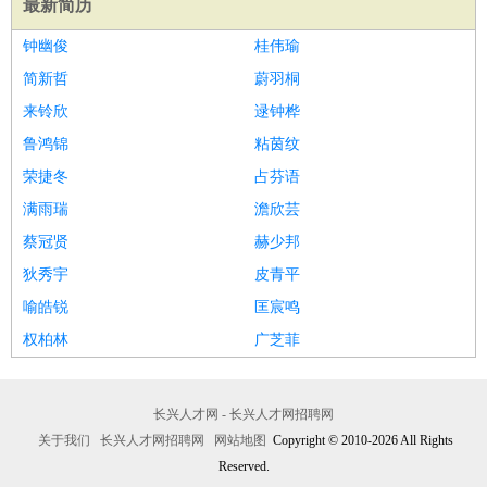
最新简历
医疗/药剂
：
医生
护士
药剂师
理疗师
导医
营养师
心理医生
中医
钟幽俊
桂伟瑜
运动/健身
：
健身教练
瑜伽教练
舞蹈老师
游泳教练
台球教练
高尔夫
简新哲
蔚羽桐
助理
体育解说员
体育记者
足球教练
来铃欣
逯钟桦
环境保护
：
污水处理
环保检测
环境管理
环境绿化
水质检测员
鲁鸿锦
粘茵纹
政府公务
：
荣捷冬
占芬语
房地产
：
房产销售
置业顾问
房产客服
房产策划
房产店员
房产中
满雨瑞
澹欣芸
介
房产内勤
房产评估师
蔡冠贤
赫少邦
建筑/装修
：
土木工程
工程监理
造价师
安全专员
项目管理
园林设计
狄秀宇
皮青平
测绘员
建筑工
装修工
喻皓锐
匡宸鸣
人事/行政
：
文员
前台
秘书
人事专员
人事经理
行政助理
行政主管
权柏林
广芝菲
招聘专员
招聘经理
猎头顾问
培训专员
高级管理
：
总监
总裁助理
副总裁
总经理
合伙人
CEO
CTO
CFO
CPO
长兴人才网 - 长兴人才网招聘网
农林牧渔
：
养殖人员
饲养业务
农艺师
畜牧师
饲料研发
关于我们
长兴人才网招聘网
网站地图
Copyright © 2010-2026 All Rights
好玩职业
：
酒店试睡员
美食品尝师
Reserved.
旅游体验师
职业拥抱师
酒店试