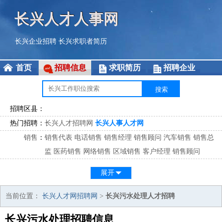
长兴人才人事网
长兴企业招聘
长兴求职者简历
首页
招聘信息
求职简历
招聘企业
招聘区县：
热门招聘：
长兴人才招聘网
长兴人事人才网
销售
：
销售代表
电话销售
销售经理
销售顾问
汽车销售
销售总
监
医药销售
网络销售
区域销售
客户经理
销售顾问
市场
：
市场专员
市场经理
市场拓展
市场调研
市场策划
策划经
展开
理
客服
：
客服专员
电话客服
客服经理
售后服务
客户关系
客服总
当前位置：
长兴人才网招聘网
>
长兴污水处理人才招聘
监
长兴污水处理招聘信息