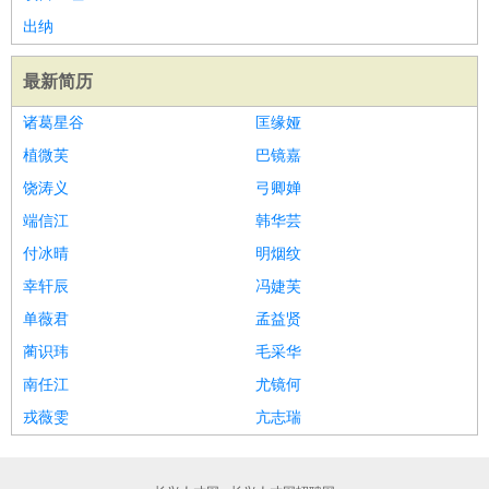
家庭管家
出纳
物业管理
：
物业维修
物业管理
物业招商
物业经理
最新简历
淘宝/网店
：
淘宝客服
淘宝美工
淘宝店长
淘宝推广
淘宝装修
淘宝策
划
淘宝模特
诸葛星谷
匡缘娅
财务/会计
：
会计
财务
出纳
审计
税务
财务分析
成本管理
植微芙
巴镜嘉
教育/培训
：
教师
家教
幼教
教学管理
学术研究
培训策划
课程顾问
饶涛义
弓卿婵
银行/证券
：
理财顾问
证券分析
银行柜员
拍卖师
操盘手
银行经理
信
端信江
韩华芸
贷管理
付冰晴
明烟纹
律师/法务
：
律师
律师助理
法务专员
专利顾问
合同管理
幸轩辰
冯婕芙
广告/咨询
：
文案
广告制作
咨询顾问
创意总监
广告策划
会展策划
婚
单薇君
孟益贤
礼策划
媒介策划
咨询经理
客户主管
摄影师
蔺识玮
毛采华
美术/设计
：
服装设计
平面设计
美编
家具设计
美术老师
室内设计
包
南任江
尤镜何
装设计
动画设计
珠宝设计
店面设计
UI设计
戎薇雯
亢志瑞
编辑/出版
：
编辑
记者
出版
发行
专栏作家
排版设计
翻译/语言
：
英语翻译
日语翻译
俄语翻译
韩语翻译
法语翻译
德语翻
译
小语种