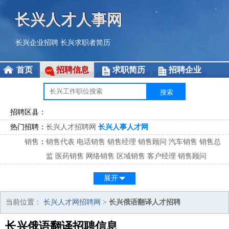
长兴人才人事网
长兴企业招聘
长兴求职者简历
首页
招聘信息
求职简历
招聘企业
招聘区县：
热门招聘：
长兴人才招聘网
长兴人事人才网
销售
：
销售代表
电话销售
销售经理
销售顾问
汽车销售
销售总
监
医药销售
网络销售
区域销售
客户经理
销售顾问
市场
：
市场专员
市场经理
市场拓展
市场调研
市场策划
策划经
展开
理
客服
：
客服专员
电话客服
客服经理
售后服务
客户关系
客服总
当前位置：
长兴人才网招聘网
>
长兴俄语翻译人才招聘
监
长兴俄语翻译招聘信息