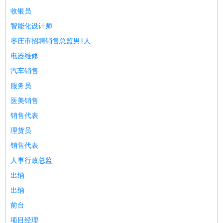
师
茶艺师
迎宾
收银员
酒店/旅游
：
酒店前台
酒店服务员
行李员
大堂经理
酒店管理
酒店管
智能化设计师
家
导游
旅游顾问
签证专员
订票员
试睡师
枣庄市招聘销售总监男1人
超市/销售
：
促销导购
营业员
收银员
理货员
食品加工
品类管理
店长
电器维修
美容/美发
：
发型师
美容师
化妆师
美甲师
美发助理
洗头工
美体师
汽车销售
美容顾问
美容助理
美容店长
宠物美容
服务员
保健/按摩
：
按摩师
针灸推拿
足疗师
搓澡工
盲人按摩
医美销售
娱乐/影视
：
礼仪
调酒师
摄影师
主持人
配音员
后期制作
场务
群众
销售代表
演员
音效师
灯光师
编剧
主播
理货员
技术开发
：
程序员
网页设计
技术专员
软件工程师
测试工程师
运维
销售代表
工程师
技术支持
硬件工程师
系统工程师
通信工程师
数
人事行政总监
据工程师
前端工程师
APP开发
算法工程师
产品管理
：
产品经理
产品运营
产品助理
项目经理
高级产品经理
产
出纳
品实习生
SEO
出纳
电子/电气
：
无线电
电路工程
自动化
电子维修
产品工艺
前台
家政/安保
：
保洁
保姆
保安
月嫂
钟点工
洗衣工
护工
育婴师
送水工
项目经理