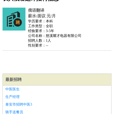
公关
：
公关员
公关经理
媒介专员
媒介经理
会展专员
技工/工人
：
普工
电工
木工
钳工
焊工
钣金工
锅炉工
油漆工
缝纫工
俄语翻译
维修工
水暖工
车工
叉车工
手机维修
电梯工
操作工
包
薪水:面议 元/月
学历要求：本科
装工
水泥工
钢筋工
纺织工
管道工
样衣工
装卸工
工作类型：全职
生产/研发
：
质量管理
生产组长
车间主任
工艺设计
生产总监
高级工
经验要求：3-5年
公司名称：慈溪耀才电器有限公司
程师
招聘人数：1人
机械/仪表
：
机械工程
仪器仪表
机电
版图设计
性别要求：--
司机
：
商务司机
客车司机
货车司机
出租车司机
班车司机
驾校
教练
带车司机
地铁司机
高铁司机
小车司机
快车司机
专
车司机
物流/仓储
：
快递员
仓库管理
搬运工
物流专员
物流经理
调度员
最新招聘
贸易/采购
：
外贸专员
外贸经理
采购员
采购经理
商务专员
报关员
买
手
中医医生
保险/理赔
：
保险推销
保险顾问
核保理赔
保险经纪人
保险精算师
契
生产经理
约管理
保险内勤
泰安市招聘中医3
餐饮类
：
厨师
服务员
传菜员
面点师
洗碗工
后厨
杂工
学徒
咖啡
骑手送餐员