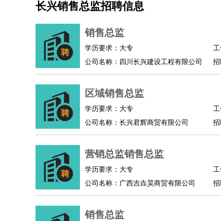
长兴销售总监招聘信息
机械/仪表
：
机械工程
仪器仪表
机电
版图设计
司机
：
商务司机
客车司机
货车司机
出租车司机
班车
销售总监
物流/仓储
：
快递员
仓库管理
搬运工
物流专员
物流经理
调
学历要求：大专
工
贸易/采购
：
外贸专员
外贸经理
采购员
采购经理
商务专员
公司名称：四川长兴建设工程有限公司
招
保险/理赔
：
保险推销
保险顾问
核保理赔
保险经纪人
保险
餐饮类
：
厨师
服务员
传菜员
面点师
洗碗工
后厨
杂工
区域销售总监
酒店/旅游
：
酒店前台
酒店服务员
行李员
大堂经理
酒店管
学历要求：大专
工
超市/销售
：
促销导购
营业员
收银员
理货员
食品加工
品类
公司名称：长兴君辉商贸有限公司
招
美容/美发
：
发型师
美容师
化妆师
美甲师
美发助理
洗头工
保健/按摩
：
按摩师
针灸推拿
足疗师
搓澡工
盲人按摩
营销总监销售总监
娱乐/影视
：
礼仪
调酒师
摄影师
主持人
配音员
后期制作
技术开发
：
程序员
网页设计
技术专员
软件工程师
测试工
学历要求：大专
工
产品管理
：
产品经理
公司名称：广西吉垚昊商贸有限公司
产品运营
产品助理
项目经理
高级产
招
电子/电气
：
无线电
电路工程
自动化
电子维修
产品工艺
家政/安保
：
保洁
保姆
保安
月嫂
钟点工
洗衣工
护工
育婴
销售总监