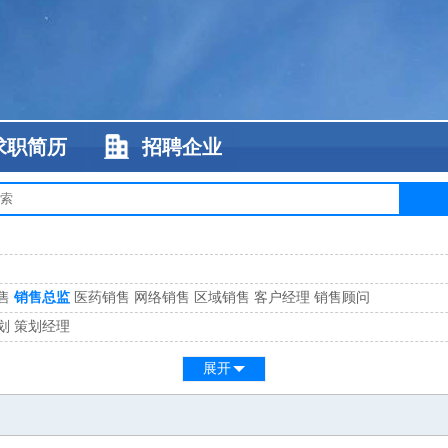
求职简历
招聘企业
售
销售总监
医药销售
网络销售
区域销售
客户经理
销售顾问
划
策划经理
系
客服总监
展开
工
缝纫工
维修工
水暖工
车工
叉车工
手机维修
电梯工
操作工
包装工
水
监
高级工程师