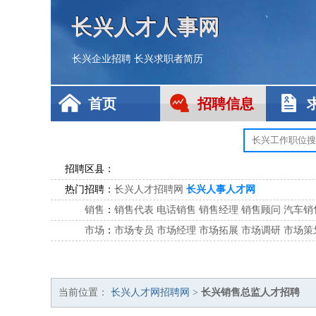
长兴人才人事网
长兴企业招聘
长兴求职者简历
首页
招聘信息
招聘区县：
热门招聘：
长兴人才招聘网
长兴人事人才网
销售
：
销售代表
电话销售
销售经理
销售顾问
汽车销
市场
：
市场专员
市场经理
市场拓展
市场调研
市场策
客服
：
客服专员
电话客服
客服经理
售后服务
客户关
公关
：
公关员
公关经理
媒介专员
媒介经理
会展专员
技工/工人
：
普工
电工
木工
钳工
焊工
钣金工
锅炉工
油漆
当前位置：
长兴人才网招聘网
>
长兴销售总监人才招聘
生产/研发
：
质量管理
生产组长
车间主任
工艺设计
生产总