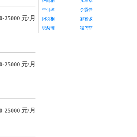
姬雨桐
亢章华
牛何璋
余霞佳
0-25000 元/月
阳羽桐
郝君诚
珑梨瑾
端筠菲
0-25000 元/月
0-25000 元/月