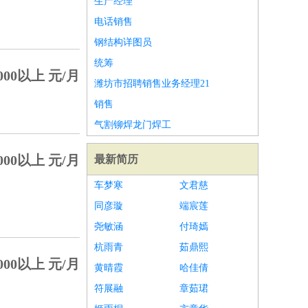
生产经理
电话销售
钢结构详图员
统筹
000以上 元/月
潍坊市招聘销售业务经理21
销售
气割铆焊龙门焊工
000以上 元/月
最新简历
车梦寒
文君慈
同彦璇
端宸莲
尧敏涵
付琦嫣
杭雨青
茹鼎熙
000以上 元/月
黄晴霞
哈佳倩
符展融
章茹珺