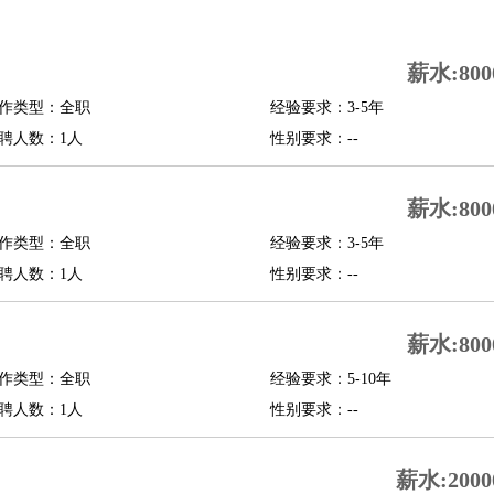
司机
驾校教练
带车司机
地铁司机
高铁司机
小车司机
快车司机
专车司机
薪水:800
度员
作类型：全职
经验要求：3-5年
报关员
买手
聘人数：1人
性别要求：--
精算师
契约管理
保险内勤
学徒
咖啡师
茶艺师
迎宾
薪水:800
理
酒店管家
导游
旅游顾问
签证专员
订票员
试睡师
作类型：全职
经验要求：3-5年
管理
店长
聘人数：1人
性别要求：--
美体师
美容顾问
美容助理
美容店长
宠物美容
薪水:800
场务
群众演员
音效师
灯光师
编剧
主播
程师
运维工程师
技术支持
硬件工程师
系统工程师
通信工程师
数据工程
作类型：全职
经验要求：5-10年
品经理
聘人数：1人
产品实习生
SEO
性别要求：--
师
送水工
家庭管家
薪水:2000