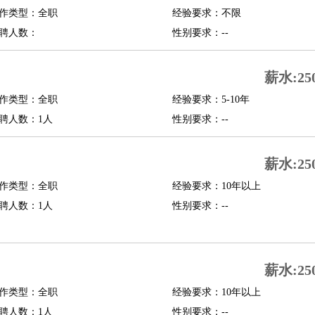
作类型：全职
经验要求：不限
修
淘宝策划
淘宝模特
聘人数：
性别要求：--
课程顾问
薪水:25
行经理
信贷管理
作类型：全职
经验要求：5-10年
聘人数：1人
性别要求：--
展策划
婚礼策划
媒介策划
咨询经理
客户主管
摄影师
内设计
包装设计
动画设计
珠宝设计
店面设计
UI设计
薪水:25
作类型：全职
经验要求：10年以上
译
德语翻译
小语种
聘人数：1人
性别要求：--
生
中医
练
高尔夫助理
体育解说员
体育记者
足球教练
测员
薪水:25
作类型：全职
经验要求：10年以上
员
房产中介
房产内勤
房产评估师
聘人数：1人
性别要求：--
园林设计
测绘员
建筑工
装修工