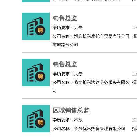
人事/行政
：
文员
前台
秘书
人事专员
人事经理
行政助理
高级管理
：
总监
销售总监
总裁助理
副总裁
总经理
合伙人
CEO
CT
农林牧渔
：
养殖人员
饲养业务
农艺师
畜牧师
饲料研发
学历要求：大专
工
好玩职业
：
酒店试睡员
美食品尝师
旅游体验师
职业拥抱
公司名称：滑县长兴摩托车贸易有限公司
招
道城路分公司
销售总监
学历要求：大专
工
公司名称：修文长兴洪达劳务服务有限公
招
司
区域销售总监
学历要求：不限
工
公司名称：长兴优米投资管理有限公司
招