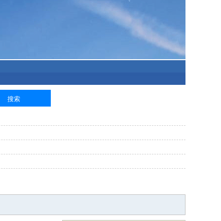
泥工
钢筋工
纺织工
管道工
样衣工
装卸工