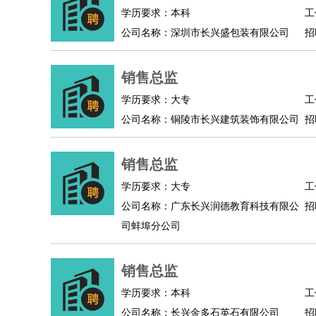
物业管理
：
物业维修
物业管理
物业招商
物业经理
学历要求：本科
工
淘宝/网店
：
淘宝客服
淘宝美工
淘宝店长
淘宝推广
淘宝装
公司名称：深圳市长兴盛包装有限公司
招
财务/会计
：
会计
财务
出纳
审计
税务
财务分析
成本管理
教育/培训
：
教师
家教
幼教
教学管理
学术研究
培训策划
销售总监
银行/证券
：
理财顾问
证券分析
银行柜员
拍卖师
操盘手
银
学历要求：大专
工
律师/法务
：
律师
律师助理
法务专员
专利顾问
合同管理
公司名称：铜陵市长兴建筑装饰有限公司
招
广告/咨询
：
文案
广告制作
咨询顾问
创意总监
广告策划
会
美术/设计
：
服装设计
平面设计
美编
家具设计
美术老师
室
销售总监
编辑/出版
：
编辑
记者
出版
发行
专栏作家
排版设计
学历要求：大专
工
翻译/语言
：
英语翻译
日语翻译
俄语翻译
韩语翻译
法语翻
公司名称：广东长兴润德教育科技有限公
招
医疗/药剂
：
医生
护士
药剂师
理疗师
导医
营养师
心理医
司蚌埠分公司
运动/健身
：
健身教练
瑜伽教练
舞蹈老师
游泳教练
台球教
环境保护
：
污水处理
环保检测
环境管理
环境绿化
水质检
销售总监
政府公务
：
学历要求：本科
工
房地产
：
房产销售
置业顾问
房产客服
房产策划
房产店
公司名称：长兴金多石英石有限公司
招
建筑/装修
：
土木工程
工程监理
造价师
安全专员
项目管理