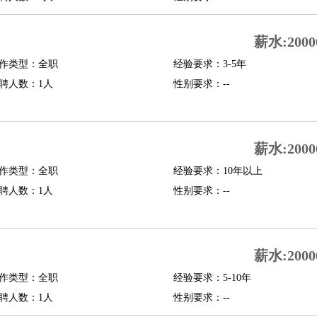
行政主管
招聘专员
招聘经理
猎头顾问
培训专员
O
CFO
CPO
薪水:2000
作类型：全职
经验要求：3-5年
师
酒店试睡员
狗粮试吃员
手模
陪跑族
网购砍价师
色彩搭配师
品酒师
聘人数：1人
性别要求：--
薪水:2000
作类型：全职
经验要求：10年以上
聘人数：1人
性别要求：--
薪水:2000
作类型：全职
经验要求：5-10年
聘人数：1人
性别要求：--