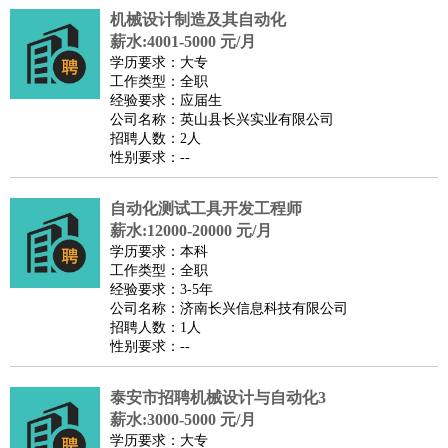
机械设计制造及其自动化
医疗/药剂
：
医生
护士
药剂师
理疗师
导医
营养师
心理医生
中医
薪水:4001-5000 元/月
运动/健身
：
健身教练
瑜伽教练
舞蹈老师
游泳教练
台球教练
高尔夫
学历要求：大专
工作类型：全职
助理
体育解说员
体育记者
足球教练
经验要求：应届生
环境保护
：
污水处理
环保检测
环境管理
环境绿化
水质检测员
公司名称：英山县长兴实业有限公司
招聘人数：2人
政府公务
：
性别要求：--
房地产
：
房产销售
置业顾问
房产客服
房产策划
房产店员
房产中
介
房产内勤
房产评估师
自动化测试工具开发工程师
建筑/装修
：
土木工程
薪水:12000-20000 元/月
工程监理
造价师
安全专员
项目管理
园林设计
学历要求：本科
测绘员
建筑工
装修工
工作类型：全职
人事/行政
：
文员
前台
秘书
人事专员
人事经理
行政助理
行政主管
经验要求：3-5年
公司名称：济南长兴信息科技有限公司
招聘专员
招聘经理
猎头顾问
培训专员
招聘人数：1人
高级管理
：
总监
总裁助理
副总裁
总经理
合伙人
CEO
CTO
CFO
性别要求：--
CPO
泰安市招聘机械设计与自动化3
农林牧渔
：
养殖人员
饲养业务
农艺师
畜牧师
饲料研发
薪水:3000-5000 元/月
好玩职业
：
酒店试睡员
美食品尝师
旅游体验师
职业拥抱师
酒店试
学历要求：大专