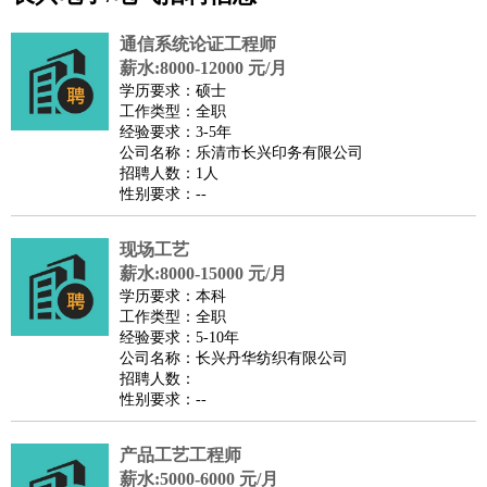
公关
：
公关员
公关经理
媒介专员
媒介经理
会展专员
技工/工人
：
普工
电工
木工
钳工
焊工
钣金工
锅炉工
油漆工
缝纫工
通信系统论证工程师
维修工
水暖工
车工
叉车工
手机维修
电梯工
操作工
包
薪水:8000-12000 元/月
学历要求：硕士
装工
水泥工
钢筋工
纺织工
管道工
样衣工
装卸工
工作类型：全职
生产/研发
：
质量管理
生产组长
车间主任
工艺设计
生产总监
高级工
经验要求：3-5年
公司名称：乐清市长兴印务有限公司
程师
招聘人数：1人
机械/仪表
：
机械工程
仪器仪表
机电
版图设计
性别要求：--
司机
：
商务司机
客车司机
货车司机
出租车司机
班车司机
驾校
教练
现场工艺
带车司机
地铁司机
高铁司机
小车司机
快车司机
专
薪水:8000-15000 元/月
车司机
学历要求：本科
物流/仓储
：
快递员
仓库管理
搬运工
物流专员
物流经理
调度员
工作类型：全职
经验要求：5-10年
贸易/采购
：
外贸专员
外贸经理
采购员
采购经理
商务专员
报关员
买
公司名称：长兴丹华纺织有限公司
手
招聘人数：
性别要求：--
保险/理赔
：
保险推销
保险顾问
核保理赔
保险经纪人
保险精算师
契
约管理
保险内勤
产品工艺工程师
餐饮类
：
厨师
服务员
传菜员
面点师
洗碗工
后厨
杂工
学徒
咖啡
薪水:5000-6000 元/月