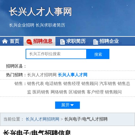
长兴人才人事网
长兴企业招聘
长兴求职者简历
首页
招聘信息
求职简历
招聘企业
招聘区县：
热门招聘：
长兴人才招聘网
长兴人事人才网
销售
：
销售代表
电话销售
销售经理
销售顾问
汽车销售
销售总
监
医药销售
网络销售
区域销售
客户经理
销售顾问
市场
：
市场专员
市场经理
市场拓展
市场调研
市场策划
策划经
展开
理
客服
：
客服专员
电话客服
客服经理
售后服务
客户关系
客服总
当前位置：
长兴人才网招聘网
>
长兴电子/电气人才招聘
监
长兴电子/电气招聘信息