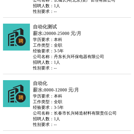
公司名称：长城长兴(北京)资产管理有限公司
家庭管家
招聘人数：1人
性别要求：--
物业管理
：
物业维修
物业管理
物业招商
物业经理
淘宝/网店
：
淘宝客服
淘宝美工
淘宝店长
淘宝推广
淘宝装修
淘宝策
自动化测试
划
淘宝模特
薪水:20000-25000 元/月
财务/会计
：
会计
学历要求：本科
财务
出纳
审计
税务
财务分析
成本管理
工作类型：全职
教育/培训
：
教师
家教
幼教
教学管理
学术研究
培训策划
课程顾问
经验要求：3-5年
公司名称：丹东长兴环保电器有限公司
银行/证券
：
理财顾问
证券分析
银行柜员
拍卖师
操盘手
银行经理
信
招聘人数：1人
贷管理
性别要求：--
律师/法务
：
律师
律师助理
法务专员
专利顾问
合同管理
广告/咨询
：
文案
广告制作
咨询顾问
创意总监
广告策划
会展策划
婚
自动化
薪水:8000-12000 元/月
礼策划
媒介策划
咨询经理
客户主管
摄影师
学历要求：本科
美术/设计
：
服装设计
平面设计
美编
家具设计
美术老师
室内设计
包
工作类型：全职
经验要求：3-5年
装设计
动画设计
珠宝设计
店面设计
UI设计
公司名称：长春市长兴铸造材料有限责任公司
编辑/出版
：
编辑
记者
出版
发行
专栏作家
排版设计
招聘人数：1人
性别要求：--
翻译/语言
：
英语翻译
日语翻译
俄语翻译
韩语翻译
法语翻译
德语翻
译
小语种