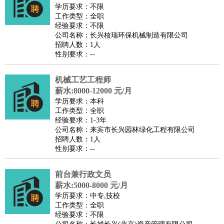
师
茶艺师
迎宾
学历要求：不限
工作类型：全职
酒店/旅游
：
酒店前台
酒店服务员
行李员
大堂经理
酒店管理
酒店管
经验要求：不限
家
导游
旅游顾问
签证专员
订票员
试睡师
公司名称：长兴核瑞环保机械制造有限公司
招聘人数：1人
超市/销售
：
促销导购
营业员
收银员
理货员
食品加工
品类管理
店长
性别要求：--
美容/美发
：
发型师
美容师
化妆师
美甲师
美发助理
洗头工
美体师
美容顾问
美容助理
美容店长
宠物美容
机械工艺工程师
保健/按摩
：
按摩师
薪水:8000-12000 元/月
针灸推拿
足疗师
搓澡工
盲人按摩
学历要求：本科
娱乐/影视
：
礼仪
调酒师
摄影师
主持人
配音员
后期制作
场务
群众
工作类型：全职
演员
音效师
灯光师
编剧
主播
经验要求：1-3年
公司名称：来宾市长兴园林绿化工程有限公司
技术开发
：
程序员
网页设计
技术专员
软件工程师
测试工程师
运维
招聘人数：1人
工程师
技术支持
硬件工程师
系统工程师
通信工程师
数
性别要求：--
据工程师
前端工程师
APP开发
算法工程师
前台兼行政文员
产品管理
：
产品经理
产品运营
产品助理
项目经理
高级产品经理
产
薪水:5000-8000 元/月
品实习生
SEO
学历要求：中专,技校
电子/电气
：
无线电
电路工程
自动化
电子维修
产品工艺
工作类型：全职
经验要求：不限
家政/安保
：
保洁
保姆
保安
月嫂
钟点工
洗衣工
护工
育婴师
送水工