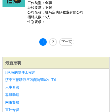
睡员
狗粮试吃员
手模
陪跑族
网购砍价师
色彩搭配师
品
工作类型：全职
经验要求：不限
酒师
公司名称：驻马店庚欣牧业有限公司
招聘人数：5人
性别要求：--
1
2
下一页
最新招聘
FPGA的硬件工程师
济宁市招聘液压装配与调试钳工6
人事专员
客服助理
网络客服
审计专员