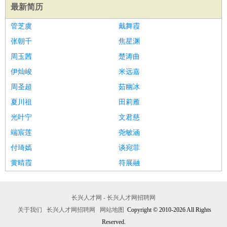
最新简历
管芝虞
戴舞霞
张朝千
焦星渊
周玉茜
楚涛曲
伊灿峻
米远嘉
周圣超
茹幽冰
夏川祖
田莉雁
光叶宁
文君慈
端宸莲
尧敏涵
付琦嫣
谈宛菲
黄晴霞
符展融
长兴人才网 - 长兴人才网招聘网
关于我们
长兴人才网招聘网
网站地图
Copyright © 2010-2026 All Rights
Reserved.