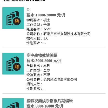
公关
：
公关员
公关经理
媒介专员
媒介经理
会展专员
技工/工人
：
普工
电工
木工
钳工
焊工
钣金工
锅炉工
油漆工
缝纫工
O
维修工
水暖工
车工
叉车工
手机维修
电梯工
操作工
包
薪水:12000-20000 元/月
学历要求：硕士
装工
水泥工
钢筋工
纺织工
管道工
样衣工
装卸工
工作类型：全职
生产/研发
：
质量管理
生产组长
车间主任
工艺设计
生产总监
高级工
经验要求：3-5年
公司名称：石家庄市长兴塑胶技术有限公司
程师
招聘人数：1人
机械/仪表
：
机械工程
仪器仪表
机电
版图设计
性别要求：--
司机
：
商务司机
客车司机
货车司机
出租车司机
班车司机
驾校
教练
高中生物教辅编辑
带车司机
地铁司机
高铁司机
小车司机
快车司机
专
薪水:5000-8000 元/月
车司机
学历要求：本科
物流/仓储
：
快递员
仓库管理
搬运工
物流专员
物流经理
调度员
工作类型：全职
经验要求：不限
贸易/采购
：
外贸专员
外贸经理
采购员
采购经理
商务专员
报关员
买
公司名称：长兴荣欣包装有限公司
手
招聘人数：
性别要求：--
保险/理赔
：
保险推销
保险顾问
核保理赔
保险经纪人
保险精算师
契
约管理
保险内勤
搜狐视频娱乐播报后期编辑
餐饮类
：
厨师
服务员
传菜员
面点师
洗碗工
后厨
杂工
学徒
咖啡
薪水:8000-16000 元/月