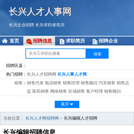
长兴人才人事网
长兴企业招聘
长兴求职者简历
首页
招聘信息
求职简历
招聘企业
招聘区县：
热门招聘：
长兴人才招聘网
长兴人事人才网
销售
：
销售代表
电话销售
销售经理
销售顾问
汽车销售
销售总
监
医药销售
网络销售
区域销售
客户经理
销售顾问
市场
：
市场专员
市场经理
市场拓展
市场调研
市场策划
策划经
展开
理
客服
：
客服专员
电话客服
客服经理
售后服务
客户关系
客服总
当前位置：
长兴人才网招聘网
>
长兴编辑人才招聘
监
长兴编辑招聘信息