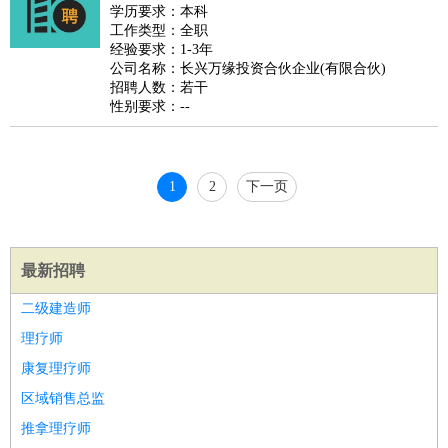
睡员
狗粮试吃员
手模
陪跑族
网购砍价师
色彩搭配师
品
学历要求：本科
工作类型：全职
酒师
经验要求：1-3年
公司名称：长兴万缘投资合伙企业(有限合伙)
招聘人数：若干
性别要求：--
1
2
下一页
最新招聘
二级建造师
理疗师
康复理疗师
区域销售总监
推拿理疗师