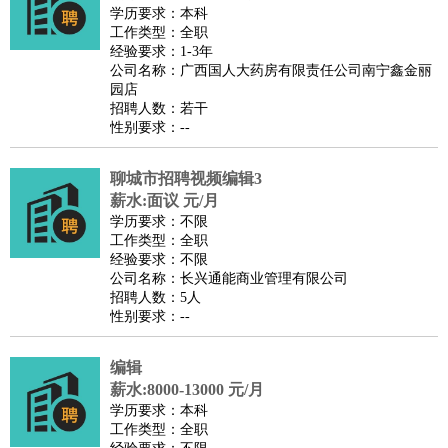
师
茶艺师
迎宾
学历要求：本科
工作类型：全职
酒店/旅游
：
酒店前台
酒店服务员
行李员
大堂经理
酒店管理
酒店管
经验要求：1-3年
家
导游
旅游顾问
签证专员
订票员
试睡师
公司名称：广西国人大药房有限责任公司南宁鑫金丽
园店
超市/销售
：
促销导购
营业员
收银员
理货员
食品加工
品类管理
店长
招聘人数：若干
美容/美发
：
发型师
美容师
化妆师
美甲师
美发助理
洗头工
美体师
性别要求：--
美容顾问
美容助理
美容店长
宠物美容
聊城市招聘视频编辑3
保健/按摩
：
按摩师
针灸推拿
足疗师
搓澡工
盲人按摩
薪水:面议 元/月
娱乐/影视
：
礼仪
调酒师
摄影师
主持人
配音员
后期制作
场务
群众
学历要求：不限
演员
音效师
灯光师
编剧
主播
工作类型：全职
经验要求：不限
技术开发
：
程序员
网页设计
技术专员
软件工程师
测试工程师
运维
公司名称：长兴通能商业管理有限公司
工程师
技术支持
硬件工程师
系统工程师
通信工程师
数
招聘人数：5人
性别要求：--
据工程师
前端工程师
APP开发
算法工程师
产品管理
：
产品经理
产品运营
产品助理
项目经理
高级产品经理
产
编辑
品实习生
SEO
薪水:8000-13000 元/月
电子/电气
：
无线电
电路工程
自动化
电子维修
产品工艺
学历要求：本科
工作类型：全职
家政/安保
：
保洁
保姆
保安
月嫂
钟点工
洗衣工
护工
育婴师
送水工