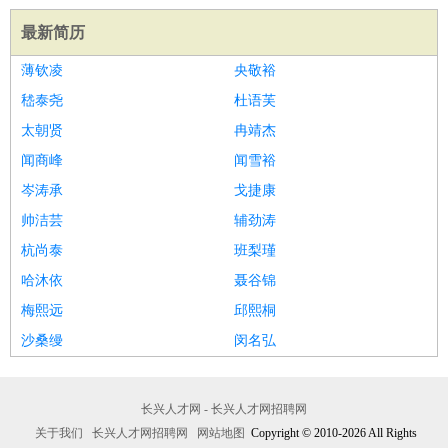
最新简历
薄钦凌
央敬裕
嵇泰尧
杜语芙
太朝贤
冉靖杰
闻商峰
闻雪裕
岑涛承
戈捷康
帅洁芸
辅劲涛
杭尚泰
班梨瑾
哈沐依
聂谷锦
梅熙远
邱熙桐
沙桑缦
闵名弘
长兴人才网 - 长兴人才网招聘网
关于我们
长兴人才网招聘网
网站地图
Copyright © 2010-2026 All Rights