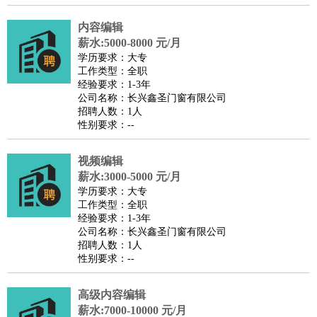
医疗/药剂
：
医生
护士
药剂师
理疗师
导医
营养师
心理医生
中医
内容编辑
运动/健身
：
健身教练
瑜伽教练
舞蹈老师
游泳教练
台球教练
高尔夫
薪水:5000-8000 元/月
学历要求：大专
助理
体育解说员
体育记者
足球教练
工作类型：全职
环境保护
：
污水处理
环保检测
环境管理
环境绿化
水质检测员
经验要求：1-3年
公司名称：长兴鑫圣门窗有限公司
政府公务
：
招聘人数：1人
房地产
：
房产销售
置业顾问
房产客服
房产策划
房产店员
房产中
性别要求：--
介
房产内勤
房产评估师
视频编辑
建筑/装修
：
土木工程
工程监理
造价师
安全专员
项目管理
园林设计
薪水:3000-5000 元/月
测绘员
建筑工
装修工
学历要求：大专
人事/行政
：
文员
前台
秘书
人事专员
人事经理
行政助理
行政主管
工作类型：全职
经验要求：1-3年
招聘专员
招聘经理
猎头顾问
培训专员
公司名称：长兴鑫圣门窗有限公司
高级管理
：
总监
总裁助理
副总裁
总经理
合伙人
CEO
CTO
CFO
招聘人数：1人
性别要求：--
CPO
农林牧渔
：
养殖人员
饲养业务
农艺师
畜牧师
饲料研发
高级内容编辑
好玩职业
：
酒店试睡员
美食品尝师
旅游体验师
职业拥抱师
酒店试
薪水:7000-10000 元/月