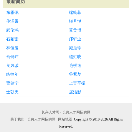
最新简历
医疗/药剂
：
医生
护士
药剂师
理疗师
导医
营养师
心理医生
中医
东霜佩
端筠菲
运动/健身
：
健身教练
瑜伽教练
舞蹈老师
游泳教练
台球教练
高尔夫
佟泽秉
锺月悦
助理
体育解说员
体育记者
足球教练
武伦鸿
莫贵博
环境保护
：
污水处理
环保检测
环境管理
环境绿化
水质检测员
石颖珊
邝轩业
政府公务
：
林佳漫
臧觅珍
房地产
：
房产销售
置业顾问
房产客服
房产策划
房产店员
房产中
吾健玮
嵇虹晓
介
房产内勤
房产评估师
良风诚
毛棋逸
建筑/装修
：
土木工程
工程监理
造价师
安全专员
项目管理
园林设计
练捷年
谷紫梦
测绘员
建筑工
装修工
曹健宁
上官平振
人事/行政
：
文员
前台
秘书
人事专员
人事经理
行政助理
行政主管
士朝天
居洁影
招聘专员
招聘经理
猎头顾问
培训专员
高级管理
：
总监
总裁助理
副总裁
总经理
合伙人
CEO
CTO
CFO
CPO
长兴人才网 - 长兴人才网招聘网
农林牧渔
：
养殖人员
饲养业务
农艺师
畜牧师
饲料研发
关于我们
长兴人才网招聘网
网站地图
Copyright © 2010-2026 All Rights
好玩职业
：
酒店试睡员
美食品尝师
Reserved.
旅游体验师
职业拥抱师
酒店试