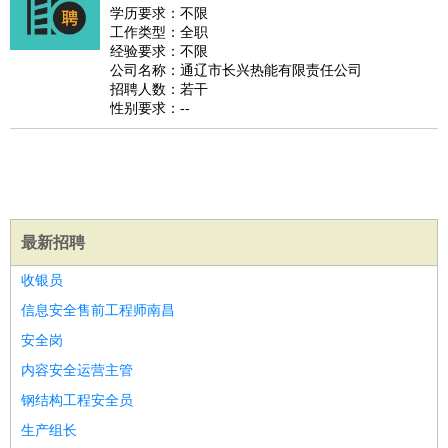
师
茶艺师
迎宾
学历要求：不限
工作类型：全职
酒店/旅游
：
酒店前台
酒店服务员
行李员
大堂经理
酒店管理
酒店管
经验要求：不限
家
导游
旅游顾问
签证专员
订票员
试睡师
公司名称：通辽市长兴热能有限责任公司
招聘人数：若干
超市/销售
：
促销导购
营业员
收银员
理货员
食品加工
品类管理
店长
性别要求：--
美容/美发
：
发型师
美容师
化妆师
美甲师
美发助理
洗头工
美体师
美容顾问
美容助理
美容店长
宠物美容
保健/按摩
：
按摩师
针灸推拿
足疗师
搓澡工
盲人按摩
娱乐/影视
：
礼仪
调酒师
摄影师
主持人
配音员
后期制作
场务
群众
演员
音效师
灯光师
编剧
主播
最新招聘
技术开发
：
程序员
网页设计
技术专员
软件工程师
测试工程师
运维
收银员
工程师
技术支持
硬件工程师
系统工程师
通信工程师
数
信息安全售前工程师南昌
据工程师
前端工程师
APP开发
算法工程师
安全岗
产品管理
：
产品经理
产品运营
产品助理
项目经理
高级产品经理
产
内容安全运营主管
品实习生
SEO
钢结构工程安全员
电子/电气
：
无线电
电路工程
自动化
电子维修
产品工艺
生产组长
家政/安保
：
保洁
保姆
保安
月嫂
钟点工
洗衣工
护工
育婴师
送水工