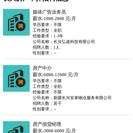
公关
：
公关员
公关经理
媒介专员
媒介经理
会展专员
技工/工人
：
普工
电工
木工
钳工
焊工
钣金工
锅炉工
油漆工
缝纫工
媒体广告业务员
维修工
水暖工
车工
叉车工
手机维修
电梯工
操作工
包
薪水:1000-2000 元/月
学历要求：不限
装工
水泥工
钢筋工
纺织工
管道工
样衣工
装卸工
工作类型：全职
生产/研发
：
质量管理
生产组长
车间主任
工艺设计
生产总监
高级工
经验要求：1-3年
公司名称：长兴弘途科技有限公司
程师
招聘人数：1人
机械/仪表
：
机械工程
仪器仪表
机电
版图设计
性别要求：--
司机
：
商务司机
客车司机
货车司机
出租车司机
班车司机
驾校
教练
房产中介
带车司机
地铁司机
高铁司机
小车司机
快车司机
专
薪水:6000-12000 元/月
车司机
学历要求：不限
物流/仓储
：
快递员
仓库管理
搬运工
物流专员
物流经理
调度员
工作类型：全职
经验要求：不限
贸易/采购
：
外贸专员
外贸经理
采购员
采购经理
商务专员
报关员
买
公司名称：新疆长兴安泰物业服务有限公司
手
招聘人数：若干
性别要求：--
保险/理赔
：
保险推销
保险顾问
核保理赔
保险经纪人
保险精算师
契
约管理
保险内勤
房产信贷经理
餐饮类
：
厨师
服务员
传菜员
面点师
洗碗工
后厨
杂工
学徒
咖啡
薪水:3000-6000 元/月