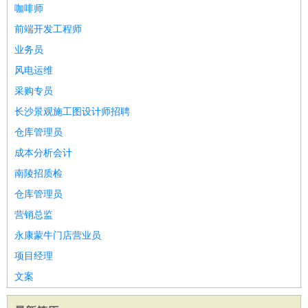
咖啡师
家庭管家
前端开发工程师
物业管理
：
物业维修
物业管理
物业招商
物业经理
业务员
淘宝/网店
：
淘宝客服
淘宝美工
淘宝店长
淘宝推广
淘宝装修
淘宝策
风电运维
划
淘宝模特
财务/会计
采购专员
：
会计
财务
出纳
审计
税务
财务分析
成本管理
教育/培训
：
教师
家教
幼教
教学管理
学术研究
培训策划
课程顾问
长沙景观施工图设计师招聘
银行/证券
：
理财顾问
证券分析
银行柜员
拍卖师
操盘手
银行经理
信
仓库管理员
贷管理
成本分析会计
律师/法务
：
律师
律师助理
法务专员
专利顾问
合同管理
南陵招质检
广告/咨询
：
文案
广告制作
咨询顾问
创意总监
广告策划
会展策划
婚
仓库管理员
礼策划
媒介策划
咨询经理
客户主管
摄影师
营销总监
美术/设计
：
服装设计
平面设计
美编
家具设计
美术老师
室内设计
包
永康蒙牛门店营业员
装设计
动画设计
珠宝设计
店面设计
UI设计
项目经理
编辑/出版
：
编辑
记者
出版
发行
专栏作家
排版设计
文案
翻译/语言
：
英语翻译
日语翻译
俄语翻译
韩语翻译
法语翻译
德语翻
译
小语种