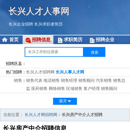
长兴人才人事网
长兴企业招聘
长兴求职者简历
首页
招聘信息
求职简历
招聘企业
招聘区县：
热门招聘：
长兴人才招聘网
长兴人事人才网
销售
：
销售代表
电话销售
销售经理
销售顾问
汽车销售
销售总
监
医药销售
网络销售
区域销售
客户经理
销售顾问
市场
：
市场专员
市场经理
市场拓展
市场调研
市场策划
策划经
展开
理
客服
：
客服专员
电话客服
客服经理
售后服务
客户关系
客服总
当前位置：
长兴人才网招聘网
>
长兴房产中介人才招聘
监
长兴房产中介招聘信息