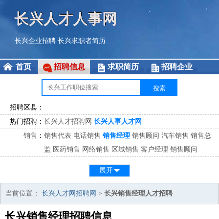
长兴人才人事网
长兴企业招聘
长兴求职者简历
首页
招聘信息
求职简历
招聘企业
招聘区县：
热门招聘：
长兴人才招聘网
长兴人事人才网
销售
：
销售代表
电话销售
销售经理
销售顾问
汽车销售
销售总
监
医药销售
网络销售
区域销售
客户经理
销售顾问
市场
：
市场专员
市场经理
市场拓展
市场调研
市场策划
策划经
展开
理
客服
：
客服专员
电话客服
客服经理
售后服务
客户关系
客服总
当前位置：
长兴人才网招聘网
>
长兴销售经理人才招聘
监
长兴销售经理招聘信息