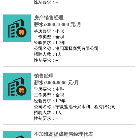
性别要求：--
医疗/药剂
：
医生
护士
药剂师
理疗师
导医
营养师
心理医生
中医
房产销售经理
运动/健身
：
健身教练
瑜伽教练
舞蹈老师
游泳教练
台球教练
高尔夫
薪水:8000-10000 元/月
助理
体育解说员
体育记者
足球教练
学历要求：不限
环境保护
：
污水处理
环保检测
环境管理
环境绿化
水质检测员
工作类型：全职
经验要求：1-3年
政府公务
：
公司名称：洛阳军择商贸有限公司
房地产
：
房产销售
置业顾问
房产客服
房产策划
房产店员
房产中
招聘人数：1人
性别要求：--
介
房产内勤
房产评估师
建筑/装修
：
土木工程
工程监理
造价师
安全专员
项目管理
园林设计
销售经理
测绘员
建筑工
装修工
薪水:5000-8000 元/月
人事/行政
：
文员
前台
秘书
人事专员
人事经理
行政助理
行政主管
学历要求：本科
工作类型：全职
招聘专员
招聘经理
猎头顾问
培训专员
经验要求：1-3年
高级管理
：
总监
总裁助理
副总裁
总经理
合伙人
CEO
CTO
CFO
公司名称：宁夏盐池长兴水利工程有限公司
招聘人数：1人
CPO
性别要求：--
农林牧渔
：
养殖人员
饲养业务
农艺师
畜牧师
饲料研发
好玩职业
：
酒店试睡员
美食品尝师
旅游体验师
职业拥抱师
酒店试
不加班高提成销售经理代表