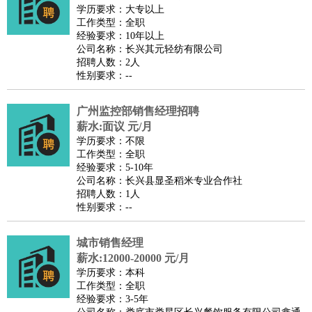
师
茶艺师
迎宾
学历要求：大专以上
工作类型：全职
酒店/旅游
：
酒店前台
酒店服务员
行李员
大堂经理
酒店管理
酒店管
经验要求：10年以上
家
导游
旅游顾问
签证专员
订票员
试睡师
公司名称：长兴其元轻纺有限公司
招聘人数：2人
超市/销售
：
促销导购
营业员
收银员
理货员
食品加工
品类管理
店长
性别要求：--
美容/美发
：
发型师
美容师
化妆师
美甲师
美发助理
洗头工
美体师
美容顾问
美容助理
美容店长
宠物美容
广州监控部销售经理招聘
保健/按摩
：
按摩师
薪水:面议 元/月
针灸推拿
足疗师
搓澡工
盲人按摩
学历要求：不限
娱乐/影视
：
礼仪
调酒师
摄影师
主持人
配音员
后期制作
场务
群众
工作类型：全职
演员
音效师
灯光师
编剧
主播
经验要求：5-10年
公司名称：长兴县显圣稻米专业合作社
技术开发
：
程序员
网页设计
技术专员
软件工程师
测试工程师
运维
招聘人数：1人
工程师
技术支持
硬件工程师
系统工程师
通信工程师
数
性别要求：--
据工程师
前端工程师
APP开发
算法工程师
城市销售经理
产品管理
：
产品经理
产品运营
产品助理
项目经理
高级产品经理
产
薪水:12000-20000 元/月
品实习生
SEO
学历要求：本科
电子/电气
：
无线电
电路工程
自动化
电子维修
产品工艺
工作类型：全职
经验要求：3-5年
家政/安保
：
保洁
保姆
保安
月嫂
钟点工
洗衣工
护工
育婴师
送水工