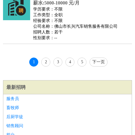
薪水:5000-10000 元/月
睡员
狗粮试吃员
手模
陪跑族
网购砍价师
色彩搭配师
品
学历要求：不限
酒师
工作类型：全职
经验要求：不限
公司名称：佛山市长兴汽车销售服务有限公司
招聘人数：若干
性别要求：--
1
2
3
4
5
下一页
最新招聘
服务员
畜牧师
后厨学徒
销售顾问
前台