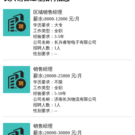
公关
：
公关员
公关经理
媒介专员
媒介经理
会展专员
技工/工人
：
普工
电工
木工
钳工
焊工
钣金工
锅炉工
油漆工
缝纫工
区域销售经理
维修工
水暖工
车工
叉车工
手机维修
电梯工
操作工
包
薪水:8000-12000 元/月
学历要求：大专
装工
水泥工
钢筋工
纺织工
管道工
样衣工
装卸工
工作类型：全职
生产/研发
：
质量管理
生产组长
车间主任
工艺设计
生产总监
高级工
经验要求：3-5年
公司名称：长兴睿智电子有限公司
程师
招聘人数：1人
机械/仪表
：
机械工程
仪器仪表
机电
版图设计
性别要求：--
司机
：
商务司机
客车司机
货车司机
出租车司机
班车司机
驾校
教练
销售经理
带车司机
地铁司机
高铁司机
小车司机
快车司机
专
薪水:20000-25000 元/月
车司机
学历要求：不限
物流/仓储
：
快递员
仓库管理
搬运工
物流专员
物流经理
调度员
工作类型：全职
经验要求：5-10年
贸易/采购
：
外贸专员
外贸经理
采购员
采购经理
商务专员
报关员
买
公司名称：济南长兴物流有限公司
手
招聘人数：1人
性别要求：--
保险/理赔
：
保险推销
保险顾问
核保理赔
保险经纪人
保险精算师
契
约管理
保险内勤
销售经理
餐饮类
：
厨师
服务员
传菜员
面点师
洗碗工
后厨
杂工
学徒
咖啡
薪水:20000-30000 元/月