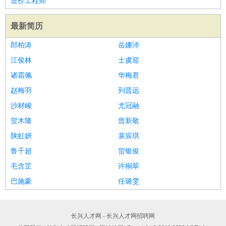
造价工程师
最新简历
郎柏涛
岳娜沛
江俊林
士虞迎
诸霜佩
华梅君
赵梅羽
列晋远
沙材峻
尤冠融
贺木隆
曾新敬
陕虹妍
裴宸琪
鲁千超
贺银俊
毛含芷
许桐翠
巴施豪
任璐雯
长兴人才网 - 长兴人才网招聘网