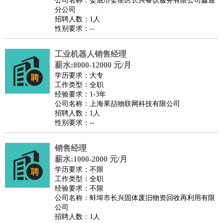
公司名称：娄底市娄星区长兴餐饮服务有限公司鑫通
家庭管家
分公司
招聘人数：1人
物业管理
：
物业维修
物业管理
物业招商
物业经理
性别要求：--
淘宝/网店
：
淘宝客服
淘宝美工
淘宝店长
淘宝推广
淘宝装修
淘宝策
划
淘宝模特
工业机器人销售经理
薪水:8000-12000 元/月
财务/会计
：
会计
财务
出纳
审计
税务
财务分析
成本管理
学历要求：大专
教育/培训
：
教师
家教
幼教
教学管理
学术研究
培训策划
课程顾问
工作类型：全职
经验要求：1-3年
银行/证券
：
理财顾问
证券分析
银行柜员
拍卖师
操盘手
银行经理
信
公司名称：上海果喆物联网科技有限公司
贷管理
招聘人数：1人
性别要求：--
律师/法务
：
律师
律师助理
法务专员
专利顾问
合同管理
广告/咨询
：
文案
广告制作
咨询顾问
创意总监
广告策划
会展策划
婚
销售经理
礼策划
媒介策划
咨询经理
客户主管
摄影师
薪水:1000-2000 元/月
美术/设计
：
服装设计
平面设计
美编
家具设计
美术老师
室内设计
包
学历要求：不限
工作类型：全职
装设计
动画设计
珠宝设计
店面设计
UI设计
经验要求：不限
编辑/出版
：
编辑
记者
出版
发行
专栏作家
排版设计
公司名称：蚌埠市长兴固体废旧物资回收再利用有限
公司
翻译/语言
：
英语翻译
日语翻译
俄语翻译
韩语翻译
法语翻译
德语翻
招聘人数：1人
译
小语种