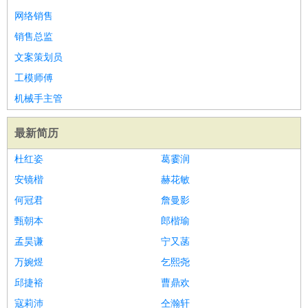
网络销售
医疗/药剂
：
医生
护士
药剂师
理疗师
导医
营养师
心理医生
中医
销售总监
运动/健身
：
健身教练
瑜伽教练
舞蹈老师
游泳教练
台球教练
高尔夫
文案策划员
助理
体育解说员
体育记者
足球教练
工模师傅
环境保护
：
污水处理
环保检测
环境管理
环境绿化
水质检测员
政府公务
机械手主管
：
房地产
：
房产销售
置业顾问
房产客服
房产策划
房产店员
房产中
最新简历
介
房产内勤
房产评估师
建筑/装修
：
土木工程
工程监理
造价师
安全专员
项目管理
园林设计
杜红姿
葛霎润
测绘员
建筑工
装修工
安镜楷
赫花敏
人事/行政
：
文员
前台
秘书
人事专员
人事经理
行政助理
行政主管
何冠君
詹曼影
招聘专员
招聘经理
猎头顾问
培训专员
甄朝本
郎楷瑜
高级管理
：
总监
总裁助理
副总裁
总经理
合伙人
CEO
CTO
CFO
孟昊谦
宁又菡
CPO
万婉煜
乞熙尧
农林牧渔
：
养殖人员
饲养业务
农艺师
畜牧师
饲料研发
邱捷裕
曹鼎欢
好玩职业
：
酒店试睡员
美食品尝师
旅游体验师
职业拥抱师
酒店试
寇莉沛
仝瀚轩