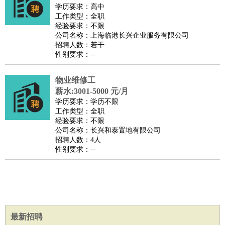
师
茶艺师
迎宾
学历要求：高中
工作类型：全职
酒店/旅游
：
酒店前台
酒店服务员
行李员
大堂经理
酒店管理
酒店管
经验要求：不限
家
导游
旅游顾问
签证专员
订票员
试睡师
公司名称：上海临港长兴企业服务有限公司
招聘人数：若干
超市/销售
：
促销导购
营业员
收银员
理货员
食品加工
品类管理
店长
性别要求：--
美容/美发
：
发型师
美容师
化妆师
美甲师
美发助理
洗头工
美体师
美容顾问
美容助理
美容店长
宠物美容
物业维修工
保健/按摩
：
按摩师
薪水:3001-5000 元/月
针灸推拿
足疗师
搓澡工
盲人按摩
学历要求：学历不限
娱乐/影视
：
礼仪
调酒师
摄影师
主持人
配音员
后期制作
场务
群众
工作类型：全职
演员
音效师
灯光师
编剧
主播
经验要求：不限
公司名称：长兴和泰置地有限公司
技术开发
：
程序员
网页设计
技术专员
软件工程师
测试工程师
运维
招聘人数：4人
工程师
技术支持
硬件工程师
系统工程师
通信工程师
数
性别要求：--
据工程师
前端工程师
APP开发
算法工程师
产品管理
：
产品经理
产品运营
产品助理
项目经理
高级产品经理
产
品实习生
SEO
电子/电气
：
无线电
电路工程
自动化
电子维修
产品工艺
最新招聘
家政/安保
：
保洁
保姆
保安
月嫂
钟点工
洗衣工
护工
育婴师
送水工