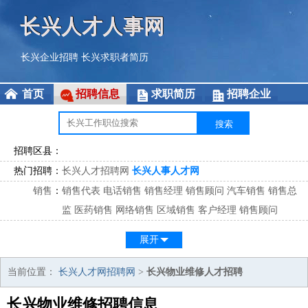
长兴人才人事网
长兴企业招聘
长兴求职者简历
首页
招聘信息
求职简历
招聘企业
招聘区县：
热门招聘：
长兴人才招聘网
长兴人事人才网
销售
：
销售代表
电话销售
销售经理
销售顾问
汽车销售
销售总
监
医药销售
网络销售
区域销售
客户经理
销售顾问
市场
：
市场专员
市场经理
市场拓展
市场调研
市场策划
策划经
展开
理
客服
：
客服专员
电话客服
客服经理
售后服务
客户关系
客服总
当前位置：
长兴人才网招聘网
>
长兴物业维修人才招聘
监
长兴物业维修招聘信息