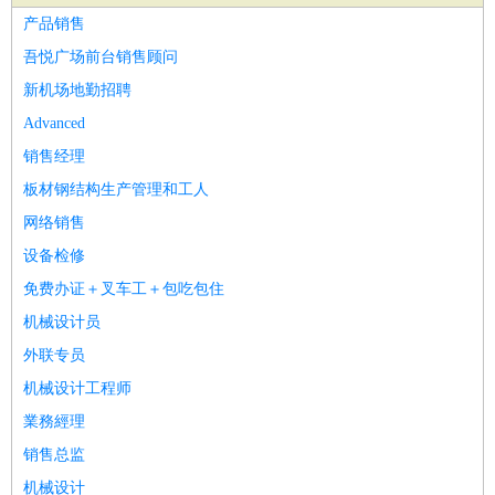
家庭管家
产品销售
物业管理
：
物业维修
物业管理
物业招商
物业经理
吾悦广场前台销售顾问
淘宝/网店
：
淘宝客服
淘宝美工
淘宝店长
淘宝推广
淘宝装修
淘宝策
新机场地勤招聘
划
淘宝模特
Advanced
财务/会计
：
会计
财务
出纳
审计
税务
财务分析
成本管理
销售经理
教育/培训
：
教师
家教
幼教
教学管理
学术研究
培训策划
课程顾问
板材钢结构生产管理和工人
银行/证券
：
理财顾问
证券分析
银行柜员
拍卖师
操盘手
银行经理
信
网络销售
贷管理
设备检修
律师/法务
：
律师
律师助理
法务专员
专利顾问
合同管理
免费办证＋叉车工＋包吃包住
广告/咨询
：
文案
广告制作
咨询顾问
创意总监
广告策划
会展策划
婚
机械设计员
礼策划
媒介策划
咨询经理
客户主管
摄影师
外联专员
美术/设计
：
服装设计
平面设计
美编
家具设计
美术老师
室内设计
包
机械设计工程师
装设计
动画设计
珠宝设计
店面设计
UI设计
業務經理
编辑/出版
：
编辑
记者
出版
发行
专栏作家
排版设计
销售总监
翻译/语言
：
英语翻译
日语翻译
俄语翻译
韩语翻译
法语翻译
德语翻
机械设计
译
小语种