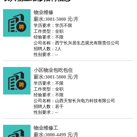
公关
：
公关员
公关经理
媒介专员
媒介经理
会展专员
技工/工人
：
普工
电工
木工
钳工
焊工
钣金工
锅炉工
油漆工
缝纫工
物业维修
维修工
水暖工
车工
叉车工
手机维修
电梯工
操作工
包
薪水:3001-5000 元/月
学历要求：学历不限
装工
水泥工
钢筋工
纺织工
管道工
样衣工
装卸工
工作类型：全职
生产/研发
：
质量管理
生产组长
车间主任
工艺设计
生产总监
高级工
经验要求：不限
公司名称：西宁长兴居生态观光有限责任公司
程师
招聘人数：2人
机械/仪表
：
机械工程
仪器仪表
机电
版图设计
性别要求：--
司机
：
商务司机
客车司机
货车司机
出租车司机
班车司机
驾校
教练
小区物业包吃包住
带车司机
地铁司机
高铁司机
小车司机
快车司机
专
薪水:3001-5000 元/月
车司机
学历要求：不限
物流/仓储
：
快递员
仓库管理
搬运工
物流专员
物流经理
调度员
工作类型：全职
经验要求：不限
贸易/采购
：
外贸专员
外贸经理
采购员
采购经理
商务专员
报关员
买
公司名称：山西天智长兴电力科技有限公司
手
招聘人数：若干
性别要求：--
保险/理赔
：
保险推销
保险顾问
核保理赔
保险经纪人
保险精算师
契
约管理
保险内勤
物业维修工
餐饮类
：
厨师
服务员
传菜员
面点师
洗碗工
后厨
杂工
学徒
咖啡
薪水:3000-4499 元/月