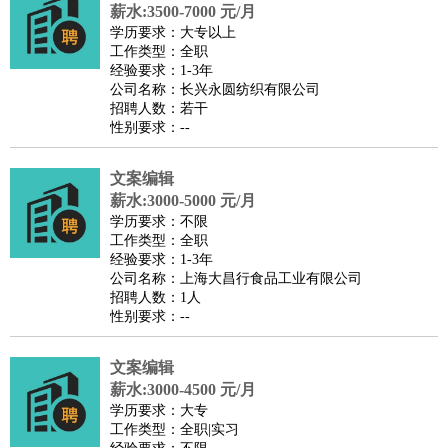
师
茶艺师
迎宾
薪水:3500-7000 元/月
学历要求：大专以上
酒店/旅游
：
酒店前台
酒店服务员
行李员
大堂经理
酒店管理
酒店管
工作类型：全职
家
导游
旅游顾问
签证专员
订票员
试睡师
经验要求：1-3年
公司名称：长兴永圆纺织有限公司
超市/销售
：
促销导购
营业员
收银员
理货员
食品加工
品类管理
店长
招聘人数：若干
美容/美发
：
发型师
美容师
化妆师
美甲师
美发助理
洗头工
美体师
性别要求：--
美容顾问
美容助理
美容店长
宠物美容
文案编辑
保健/按摩
：
按摩师
针灸推拿
足疗师
搓澡工
盲人按摩
薪水:3000-5000 元/月
娱乐/影视
：
礼仪
调酒师
摄影师
主持人
配音员
后期制作
场务
群众
学历要求：不限
演员
音效师
灯光师
编剧
主播
工作类型：全职
经验要求：1-3年
技术开发
：
程序员
网页设计
技术专员
软件工程师
测试工程师
运维
公司名称：上海大昌行食品工业有限公司
工程师
技术支持
硬件工程师
系统工程师
通信工程师
数
招聘人数：1人
性别要求：--
据工程师
前端工程师
APP开发
算法工程师
产品管理
：
产品经理
产品运营
产品助理
项目经理
高级产品经理
产
文案编辑
品实习生
SEO
薪水:3000-4500 元/月
电子/电气
：
无线电
电路工程
自动化
电子维修
产品工艺
学历要求：大专
工作类型：全职|实习
家政/安保
：
保洁
保姆
保安
月嫂
钟点工
洗衣工
护工
育婴师
送水工