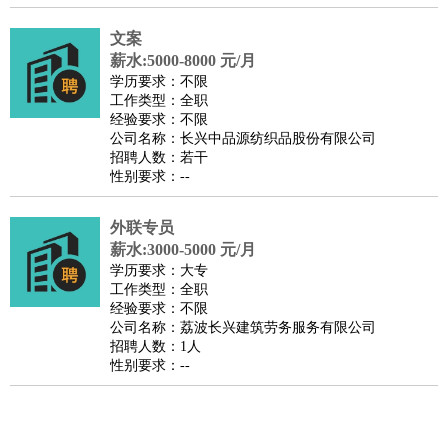
医疗/药剂
：
医生
护士
药剂师
理疗师
导医
营养师
心理医生
中医
文案
运动/健身
：
健身教练
瑜伽教练
舞蹈老师
游泳教练
台球教练
高尔夫
薪水:5000-8000 元/月
学历要求：不限
助理
体育解说员
体育记者
足球教练
工作类型：全职
环境保护
：
污水处理
环保检测
环境管理
环境绿化
水质检测员
经验要求：不限
公司名称：长兴中品源纺织品股份有限公司
政府公务
：
招聘人数：若干
房地产
：
房产销售
置业顾问
房产客服
房产策划
房产店员
房产中
性别要求：--
介
房产内勤
房产评估师
外联专员
建筑/装修
：
土木工程
工程监理
造价师
安全专员
项目管理
园林设计
薪水:3000-5000 元/月
测绘员
建筑工
装修工
学历要求：大专
人事/行政
：
文员
前台
秘书
人事专员
人事经理
行政助理
行政主管
工作类型：全职
经验要求：不限
招聘专员
招聘经理
猎头顾问
培训专员
公司名称：荔波长兴建筑劳务服务有限公司
高级管理
：
总监
总裁助理
副总裁
总经理
合伙人
CEO
CTO
CFO
招聘人数：1人
性别要求：--
CPO
农林牧渔
：
养殖人员
饲养业务
农艺师
畜牧师
饲料研发
好玩职业
：
酒店试睡员
美食品尝师
旅游体验师
职业拥抱师
酒店试