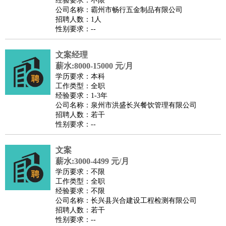
经验要求：不限
家庭管家
公司名称：霸州市畅行五金制品有限公司
招聘人数：1人
物业管理
：
物业维修
物业管理
物业招商
物业经理
性别要求：--
淘宝/网店
：
淘宝客服
淘宝美工
淘宝店长
淘宝推广
淘宝装修
淘宝策
划
淘宝模特
文案经理
薪水:8000-15000 元/月
财务/会计
：
会计
财务
出纳
审计
税务
财务分析
成本管理
学历要求：本科
教育/培训
：
教师
家教
幼教
教学管理
学术研究
培训策划
课程顾问
工作类型：全职
经验要求：1-3年
银行/证券
：
理财顾问
证券分析
银行柜员
拍卖师
操盘手
银行经理
信
公司名称：泉州市洪盛长兴餐饮管理有限公司
贷管理
招聘人数：若干
性别要求：--
律师/法务
：
律师
律师助理
法务专员
专利顾问
合同管理
广告/咨询
：
文案
广告制作
咨询顾问
创意总监
广告策划
会展策划
婚
文案
礼策划
媒介策划
咨询经理
客户主管
摄影师
薪水:3000-4499 元/月
美术/设计
：
服装设计
平面设计
美编
家具设计
美术老师
室内设计
包
学历要求：不限
工作类型：全职
装设计
动画设计
珠宝设计
店面设计
UI设计
经验要求：不限
编辑/出版
：
编辑
记者
出版
发行
专栏作家
排版设计
公司名称：长兴县兴合建设工程检测有限公司
招聘人数：若干
翻译/语言
：
英语翻译
日语翻译
俄语翻译
韩语翻译
法语翻译
德语翻
性别要求：--
译
小语种