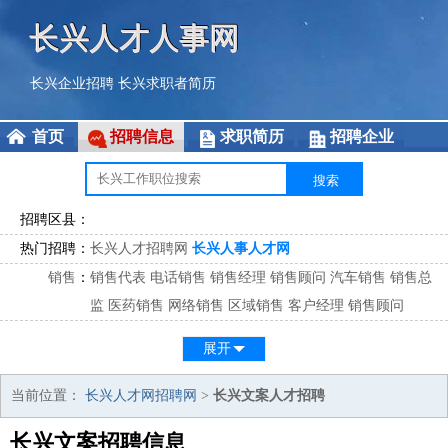
长兴人才人事网
长兴企业招聘
长兴求职者简历
首页
招聘信息
求职简历
招聘企业
招聘区县：
热门招聘：
长兴人才招聘网
长兴人事人才网
销售
：
销售代表
电话销售
销售经理
销售顾问
汽车销售
销售总
监
医药销售
网络销售
区域销售
客户经理
销售顾问
市场
：
市场专员
市场经理
市场拓展
市场调研
市场策划
策划经
展开
理
客服
：
客服专员
电话客服
客服经理
售后服务
客户关系
客服总
当前位置：
长兴人才网招聘网
>
长兴文案人才招聘
监
长兴文案招聘信息