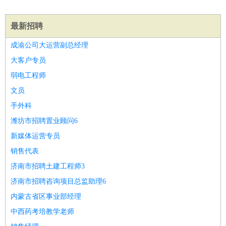
睡员
狗粮试吃员
手模
陪跑族
网购砍价师
色彩搭配师
品
酒师
最新招聘
成渝公司大运营副总经理
大客户专员
弱电工程师
文员
手外科
潍坊市招聘置业顾问6
新媒体运营专员
销售代表
济南市招聘土建工程师3
济南市招聘咨询项目总监助理6
内蒙古省区事业部经理
中西药考培教学老师