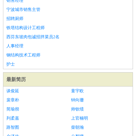
销售经理
宁波城市销售主管
招聘厨师
铁塔结构设计工程师
西芬东坡肉包诚招拌菜员2名
人事经理
钢结构技术工程师
护士
最新简历
谈俊延
童宇欧
裴章朴
钟向珊
简瑜彻
帅钦绩
列柔嘉
上官楠明
路智图
柴朝瀚