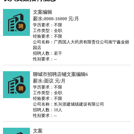
公关
：
公关员
公关经理
媒介专员
媒介经理
会展专员
技工/工人
：
普工
电工
木工
钳工
焊工
钣金工
锅炉工
油漆工
缝纫工
文案编辑
维修工
水暖工
车工
叉车工
手机维修
电梯工
操作工
包
薪水:8000-16000 元/月
学历要求：不限
装工
水泥工
钢筋工
纺织工
管道工
样衣工
装卸工
工作类型：全职
生产/研发
：
质量管理
生产组长
车间主任
工艺设计
生产总监
高级工
经验要求：不限
公司名称：广西国人大药房有限责任公司南宁鑫金丽
程师
园店
机械/仪表
：
机械工程
仪器仪表
机电
版图设计
招聘人数：若干
性别要求：--
司机
：
商务司机
客车司机
货车司机
出租车司机
班车司机
驾校
教练
带车司机
地铁司机
高铁司机
小车司机
快车司机
专
聊城市招聘店铺文案编辑6
车司机
薪水:面议 元/月
物流/仓储
：
快递员
仓库管理
搬运工
物流专员
物流经理
调度员
学历要求：不限
工作类型：全职
贸易/采购
：
外贸专员
外贸经理
采购员
采购经理
商务专员
报关员
买
经验要求：不限
手
公司名称：长兴浙建城镇建设有限公司
招聘人数：10人
保险/理赔
：
保险推销
保险顾问
核保理赔
保险经纪人
保险精算师
契
性别要求：--
约管理
保险内勤
餐饮类
：
厨师
服务员
传菜员
面点师
洗碗工
后厨
杂工
学徒
咖啡
文案