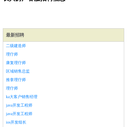
公关
：
公关员
公关经理
媒介专员
媒介经理
会展专员
技工/工人
：
普工
电工
木工
钳工
焊工
钣金工
锅炉工
油漆工
缝纫工
维修工
水暖工
车工
叉车工
手机维修
电梯工
操作工
包
装工
水泥工
钢筋工
纺织工
管道工
样衣工
装卸工
生产/研发
：
质量管理
生产组长
车间主任
工艺设计
生产总监
高级工
最新招聘
程师
二级建造师
机械/仪表
：
机械工程
仪器仪表
机电
版图设计
理疗师
司机
：
商务司机
客车司机
货车司机
出租车司机
班车司机
驾校
康复理疗师
教练
带车司机
地铁司机
高铁司机
小车司机
快车司机
专
区域销售总监
车司机
推拿理疗师
物流/仓储
：
快递员
仓库管理
搬运工
物流专员
物流经理
调度员
理疗师
贸易/采购
：
外贸专员
外贸经理
采购员
采购经理
商务专员
报关员
买
ka大客户销售经理
手
保险/理赔
java开发工程师
：
保险推销
保险顾问
核保理赔
保险经纪人
保险精算师
契
约管理
保险内勤
java开发工程师
餐饮类
：
厨师
服务员
传菜员
面点师
洗碗工
后厨
杂工
学徒
咖啡
ios开发组长