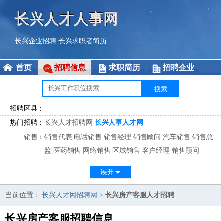
长兴人才人事网
长兴企业招聘
长兴求职者简历
首页
招聘信息
求职简历
招聘企业
招聘区县：
热门招聘：
长兴人才招聘网
长兴人事人才网
销售
：
销售代表
电话销售
销售经理
销售顾问
汽车销售
销售总
监
医药销售
网络销售
区域销售
客户经理
销售顾问
市场
：
市场专员
市场经理
市场拓展
市场调研
市场策划
策划经
展开
理
客服
：
客服专员
电话客服
客服经理
售后服务
客户关系
客服总
当前位置：
长兴人才网招聘网
>
长兴房产客服人才招聘
监
长兴房产客服招聘信息