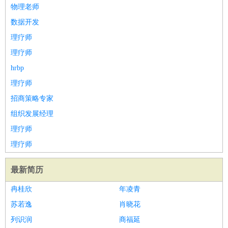
师
茶艺师
迎宾
物理老师
酒店/旅游
：
酒店前台
酒店服务员
行李员
大堂经理
酒店管理
酒店管
数据开发
家
导游
旅游顾问
签证专员
订票员
试睡师
理疗师
超市/销售
：
促销导购
营业员
收银员
理货员
食品加工
品类管理
店长
理疗师
美容/美发
：
发型师
美容师
化妆师
美甲师
美发助理
洗头工
美体师
hrbp
美容顾问
美容助理
美容店长
宠物美容
理疗师
保健/按摩
：
按摩师
针灸推拿
足疗师
搓澡工
盲人按摩
招商策略专家
娱乐/影视
：
礼仪
调酒师
摄影师
主持人
配音员
后期制作
场务
群众
组织发展经理
演员
音效师
灯光师
编剧
主播
理疗师
技术开发
：
程序员
网页设计
技术专员
软件工程师
测试工程师
运维
理疗师
工程师
技术支持
硬件工程师
系统工程师
通信工程师
数
据工程师
前端工程师
APP开发
算法工程师
最新简历
产品管理
：
产品经理
产品运营
产品助理
项目经理
高级产品经理
产
冉桂欣
年凌青
品实习生
SEO
苏若逸
肖晓花
电子/电气
：
无线电
电路工程
自动化
电子维修
产品工艺
列识润
商福延
家政/安保
：
保洁
保姆
保安
月嫂
钟点工
洗衣工
护工
育婴师
送水工