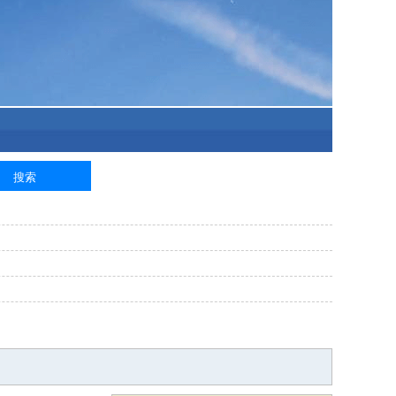
泥工
钢筋工
纺织工
管道工
样衣工
装卸工