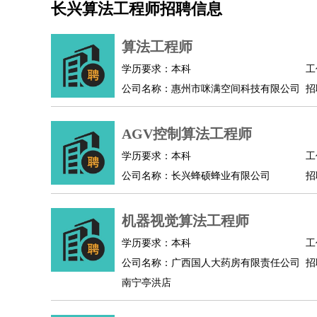
长兴算法工程师招聘信息
机械/仪表
：
机械工程
仪器仪表
机电
版图设计
司机
：
商务司机
客车司机
货车司机
出租车司机
班车
算法工程师
物流/仓储
：
快递员
仓库管理
搬运工
物流专员
物流经理
调
学历要求：本科
工
贸易/采购
：
外贸专员
外贸经理
采购员
采购经理
商务专员
公司名称：惠州市咪满空间科技有限公司
招
保险/理赔
：
保险推销
保险顾问
核保理赔
保险经纪人
保险
餐饮类
：
厨师
服务员
传菜员
面点师
洗碗工
后厨
杂工
AGV控制算法工程师
酒店/旅游
：
酒店前台
酒店服务员
行李员
大堂经理
酒店管
学历要求：本科
工
超市/销售
：
促销导购
营业员
收银员
理货员
食品加工
品类
公司名称：长兴蜂硕蜂业有限公司
招
美容/美发
：
发型师
美容师
化妆师
美甲师
美发助理
洗头工
保健/按摩
：
按摩师
针灸推拿
足疗师
搓澡工
盲人按摩
机器视觉算法工程师
娱乐/影视
：
礼仪
调酒师
摄影师
主持人
配音员
后期制作
技术开发
：
程序员
网页设计
技术专员
软件工程师
测试工
学历要求：本科
工
产品管理
：
产品经理
公司名称：广西国人大药房有限责任公司
产品运营
产品助理
项目经理
高级产
招
南宁亭洪店
电子/电气
：
无线电
电路工程
自动化
电子维修
产品工艺
家政/安保
：
保洁
保姆
保安
月嫂
钟点工
洗衣工
护工
育婴