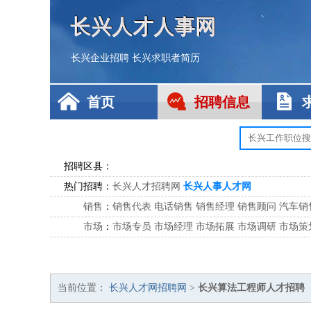
长兴人才人事网
长兴企业招聘
长兴求职者简历
首页
招聘信息
招聘区县：
热门招聘：
长兴人才招聘网
长兴人事人才网
销售
：
销售代表
电话销售
销售经理
销售顾问
汽车销
市场
：
市场专员
市场经理
市场拓展
市场调研
市场策
客服
：
客服专员
电话客服
客服经理
售后服务
客户关
公关
：
公关员
公关经理
媒介专员
媒介经理
会展专员
技工/工人
：
普工
电工
木工
钳工
焊工
钣金工
锅炉工
油漆
当前位置：
长兴人才网招聘网
>
长兴算法工程师人才招聘
生产/研发
：
质量管理
生产组长
车间主任
工艺设计
生产总