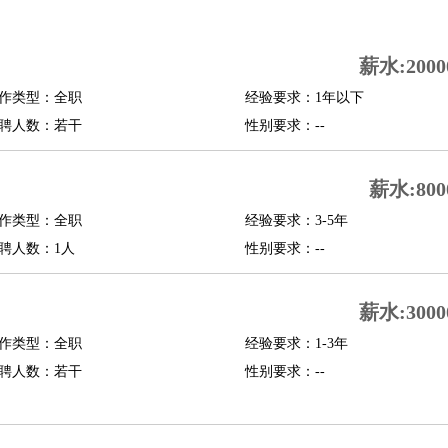
司机
驾校教练
带车司机
地铁司机
高铁司机
小车司机
快车司机
专车司机
薪水:2000
度员
作类型：全职
经验要求：1年以下
报关员
买手
聘人数：若干
性别要求：--
精算师
契约管理
保险内勤
学徒
咖啡师
茶艺师
迎宾
薪水:800
理
酒店管家
导游
旅游顾问
签证专员
订票员
试睡师
作类型：全职
经验要求：3-5年
管理
店长
聘人数：1人
性别要求：--
美体师
美容顾问
美容助理
美容店长
宠物美容
薪水:3000
场务
群众演员
音效师
灯光师
编剧
主播
程师
运维工程师
技术支持
硬件工程师
系统工程师
通信工程师
数据工程
作类型：全职
经验要求：1-3年
品经理
聘人数：若干
产品实习生
SEO
性别要求：--
师
送水工
家庭管家