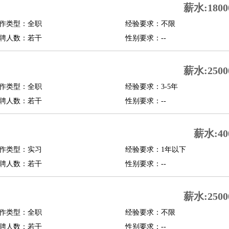
薪水:1800
修
淘宝策划
淘宝模特
作类型：全职
经验要求：不限
聘人数：若干
性别要求：--
课程顾问
行经理
信贷管理
薪水:2500
作类型：全职
经验要求：3-5年
展策划
婚礼策划
媒介策划
咨询经理
客户主管
摄影师
聘人数：若干
性别要求：--
内设计
包装设计
动画设计
珠宝设计
店面设计
UI设计
薪水:40
译
德语翻译
小语种
作类型：实习
经验要求：1年以下
生
中医
聘人数：若干
性别要求：--
练
高尔夫助理
体育解说员
体育记者
足球教练
测员
薪水:2500
作类型：全职
经验要求：不限
员
房产中介
房产内勤
房产评估师
聘人数：若干
性别要求：--
园林设计
测绘员
建筑工
装修工