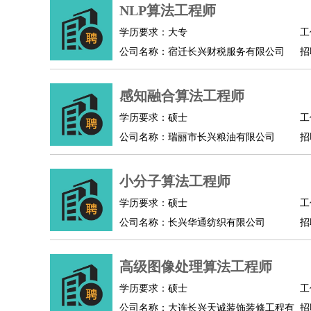
物业管理
：
物业维修
物业管理
物业招商
物业经理
NLP算法工程师
淘宝/网店
：
淘宝客服
淘宝美工
淘宝店长
淘宝推广
淘宝装
学历要求：大专
工
财务/会计
：
会计
财务
出纳
审计
税务
财务分析
成本管理
公司名称：宿迁长兴财税服务有限公司
招
教育/培训
：
教师
家教
幼教
教学管理
学术研究
培训策划
银行/证券
：
理财顾问
证券分析
银行柜员
拍卖师
操盘手
银
感知融合算法工程师
律师/法务
：
律师
律师助理
法务专员
专利顾问
合同管理
学历要求：硕士
工
广告/咨询
：
文案
广告制作
咨询顾问
创意总监
广告策划
会
公司名称：瑞丽市长兴粮油有限公司
招
美术/设计
：
服装设计
平面设计
美编
家具设计
美术老师
室
编辑/出版
：
编辑
记者
出版
发行
专栏作家
排版设计
小分子算法工程师
翻译/语言
：
英语翻译
日语翻译
俄语翻译
韩语翻译
法语翻
学历要求：硕士
工
医疗/药剂
：
医生
护士
药剂师
理疗师
导医
营养师
心理医
公司名称：长兴华通纺织有限公司
招
运动/健身
：
健身教练
瑜伽教练
舞蹈老师
游泳教练
台球教
环境保护
：
污水处理
环保检测
环境管理
环境绿化
水质检
高级图像处理算法工程师
政府公务
：
学历要求：硕士
工
房地产
：
房产销售
置业顾问
房产客服
房产策划
房产店
公司名称：大连长兴天诚装饰装修工程有
招
建筑/装修
：
土木工程
工程监理
造价师
安全专员
项目管理