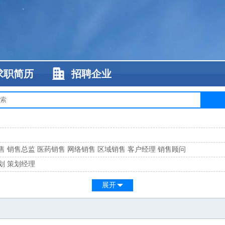
求职简历
招聘企业
售
销售总监
医药销售
网络销售
区域销售
客户经理
销售顾问
划
策划经理
系
客服总监
展开
工
缝纫工
维修工
水暖工
车工
叉车工
手机维修
电梯工
操作工
包装工
水
监
高级工程师