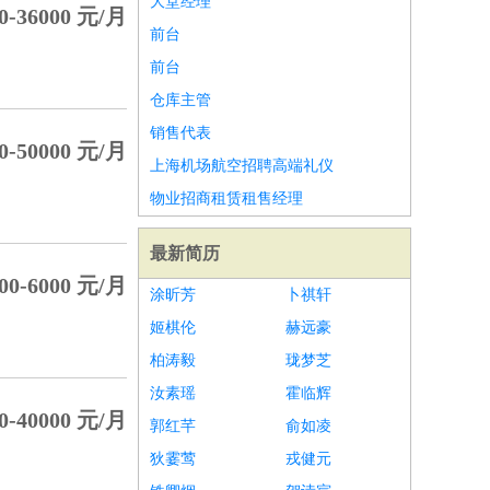
大堂经理
0-36000 元/月
前台
前台
仓库主管
销售代表
0-50000 元/月
上海机场航空招聘高端礼仪
物业招商租赁租售经理
最新简历
00-6000 元/月
涂昕芳
卜祺轩
姬棋伦
赫远豪
柏涛毅
珑梦芝
汝素瑶
霍临辉
0-40000 元/月
郭红芊
俞如凌
狄霎莺
戎健元