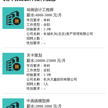
公关
：
公关员
公关经理
媒介专员
媒介经理
会展专员
技工/工人
：
普工
电工
木工
钳工
焊工
钣金工
锅炉工
油漆工
缝纫工
动画设计工程师
维修工
水暖工
车工
叉车工
手机维修
电梯工
操作工
包
薪水:4000-5000 元/月
学历要求：本科
装工
水泥工
钢筋工
纺织工
管道工
样衣工
装卸工
工作类型：全职
生产/研发
：
质量管理
生产组长
车间主任
工艺设计
生产总监
高级工
经验要求：1-3年
公司名称：长城长兴(北京)资产管理有限公司
程师
招聘人数：
机械/仪表
：
机械工程
仪器仪表
机电
版图设计
性别要求：--
司机
：
商务司机
客车司机
货车司机
出租车司机
班车司机
驾校
教练
关卡策划
带车司机
地铁司机
高铁司机
小车司机
快车司机
专
薪水:20000-25000 元/月
车司机
学历要求：本科
物流/仓储
：
快递员
仓库管理
搬运工
物流专员
物流经理
调度员
工作类型：全职
经验要求：1-3年
贸易/采购
：
外贸专员
外贸经理
采购员
采购经理
商务专员
报关员
买
公司名称：长兴大鑫纺织有限公司
手
招聘人数：1人
性别要求：--
保险/理赔
：
保险推销
保险顾问
核保理赔
保险经纪人
保险精算师
契
约管理
保险内勤
中高级模型师
餐饮类
：
厨师
服务员
传菜员
面点师
洗碗工
后厨
杂工
学徒
咖啡
薪水:3000-5000 元/月