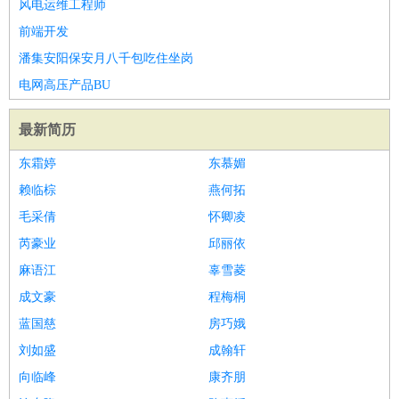
风电运维工程师
睡员
狗粮试吃员
手模
陪跑族
网购砍价师
色彩搭配师
品
前端开发
酒师
潘集安阳保安月八千包吃住坐岗
电网高压产品BU
最新简历
东霜婷
东慕媚
赖临棕
燕何拓
毛采倩
怀卿凌
芮豪业
邱丽依
麻语江
辜雪菱
成文豪
程梅桐
蓝国慈
房巧娥
刘如盛
成翰轩
向临峰
康齐朋