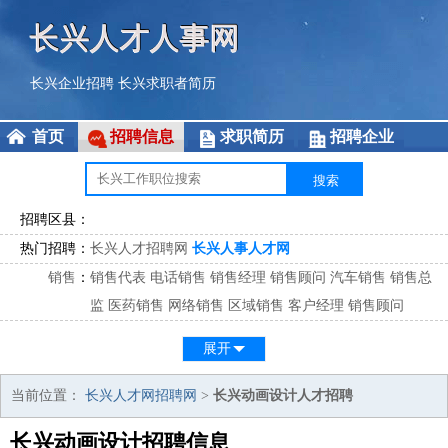
长兴人才人事网
长兴企业招聘
长兴求职者简历
首页
招聘信息
求职简历
招聘企业
招聘区县：
热门招聘：
长兴人才招聘网
长兴人事人才网
销售
：
销售代表
电话销售
销售经理
销售顾问
汽车销售
销售总
监
医药销售
网络销售
区域销售
客户经理
销售顾问
市场
：
市场专员
市场经理
市场拓展
市场调研
市场策划
策划经
展开
理
客服
：
客服专员
电话客服
客服经理
售后服务
客户关系
客服总
当前位置：
长兴人才网招聘网
>
长兴动画设计人才招聘
监
长兴动画设计招聘信息