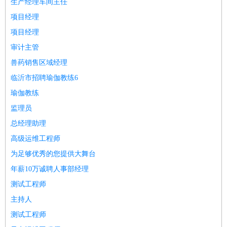
生产经理车间主任
医疗/药剂
：
医生
护士
药剂师
理疗师
导医
营养师
心理医生
中医
项目经理
运动/健身
：
健身教练
瑜伽教练
舞蹈老师
游泳教练
台球教练
高尔夫
项目经理
助理
体育解说员
体育记者
足球教练
审计主管
环境保护
：
污水处理
环保检测
环境管理
环境绿化
水质检测员
兽药销售区域经理
政府公务
：
临沂市招聘瑜伽教练6
房地产
：
房产销售
置业顾问
房产客服
房产策划
房产店员
房产中
瑜伽教练
介
房产内勤
房产评估师
监理员
建筑/装修
：
土木工程
工程监理
造价师
安全专员
项目管理
园林设计
总经理助理
测绘员
建筑工
装修工
高级运维工程师
人事/行政
：
文员
前台
秘书
人事专员
人事经理
行政助理
行政主管
为足够优秀的您提供大舞台
招聘专员
招聘经理
猎头顾问
培训专员
年薪10万诚聘人事部经理
高级管理
：
总监
总裁助理
副总裁
总经理
合伙人
CEO
CTO
CFO
测试工程师
CPO
主持人
农林牧渔
：
养殖人员
饲养业务
农艺师
畜牧师
饲料研发
测试工程师
好玩职业
：
酒店试睡员
美食品尝师
旅游体验师
职业拥抱师
酒店试