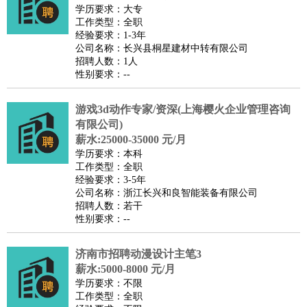
师
茶艺师
迎宾
学历要求：大专
工作类型：全职
酒店/旅游
：
酒店前台
酒店服务员
行李员
大堂经理
酒店管理
酒店管
经验要求：1-3年
家
导游
旅游顾问
签证专员
订票员
试睡师
公司名称：长兴县桐星建材中转有限公司
招聘人数：1人
超市/销售
：
促销导购
营业员
收银员
理货员
食品加工
品类管理
店长
性别要求：--
美容/美发
：
发型师
美容师
化妆师
美甲师
美发助理
洗头工
美体师
美容顾问
美容助理
美容店长
宠物美容
游戏3d动作专家/资深(上海樱火企业管理咨询
保健/按摩
：
按摩师
有限公司)
针灸推拿
足疗师
搓澡工
盲人按摩
薪水:25000-35000 元/月
娱乐/影视
：
礼仪
调酒师
摄影师
主持人
配音员
后期制作
场务
群众
学历要求：本科
演员
音效师
灯光师
编剧
主播
工作类型：全职
经验要求：3-5年
技术开发
：
程序员
网页设计
技术专员
软件工程师
测试工程师
运维
公司名称：浙江长兴和良智能装备有限公司
工程师
技术支持
硬件工程师
系统工程师
通信工程师
数
招聘人数：若干
性别要求：--
据工程师
前端工程师
APP开发
算法工程师
产品管理
：
产品经理
产品运营
产品助理
项目经理
高级产品经理
产
济南市招聘动漫设计主笔3
品实习生
SEO
薪水:5000-8000 元/月
电子/电气
：
无线电
电路工程
自动化
电子维修
产品工艺
学历要求：不限
工作类型：全职
家政/安保
：
保洁
保姆
保安
月嫂
钟点工
洗衣工
护工
育婴师
送水工