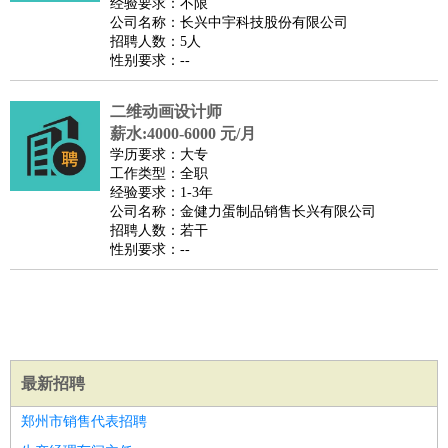
经验要求：不限
家庭管家
公司名称：长兴中宇科技股份有限公司
招聘人数：5人
物业管理
：
物业维修
物业管理
物业招商
物业经理
性别要求：--
淘宝/网店
：
淘宝客服
淘宝美工
淘宝店长
淘宝推广
淘宝装修
淘宝策
划
淘宝模特
二维动画设计师
财务/会计
：
会计
薪水:4000-6000 元/月
财务
出纳
审计
税务
财务分析
成本管理
学历要求：大专
教育/培训
：
教师
家教
幼教
教学管理
学术研究
培训策划
课程顾问
工作类型：全职
银行/证券
：
理财顾问
证券分析
银行柜员
拍卖师
操盘手
银行经理
信
经验要求：1-3年
公司名称：金健力蛋制品销售长兴有限公司
贷管理
招聘人数：若干
律师/法务
：
律师
律师助理
法务专员
专利顾问
合同管理
性别要求：--
广告/咨询
：
文案
广告制作
咨询顾问
创意总监
广告策划
会展策划
婚
礼策划
媒介策划
咨询经理
客户主管
摄影师
美术/设计
：
服装设计
平面设计
美编
家具设计
美术老师
室内设计
包
装设计
动画设计
珠宝设计
店面设计
UI设计
最新招聘
编辑/出版
：
编辑
记者
出版
发行
专栏作家
排版设计
翻译/语言
：
英语翻译
日语翻译
俄语翻译
韩语翻译
法语翻译
德语翻
郑州市销售代表招聘
译
小语种