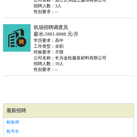
公司名称：浙江长兴品上服饰有限公司
家庭管家
招聘人数：3人
性别要求：--
物业管理
：
物业维修
物业管理
物业招商
物业经理
淘宝/网店
：
淘宝客服
淘宝美工
淘宝店长
淘宝推广
淘宝装修
淘宝策
机场招聘调度员
划
淘宝模特
薪水:5001-8000 元/月
财务/会计
：
会计
学历要求：高中
财务
出纳
审计
税务
财务分析
成本管理
工作类型：全职
教育/培训
：
教师
家教
幼教
教学管理
学术研究
培训策划
课程顾问
经验要求：不限
公司名称：长兴金纶服装材料有限公司
银行/证券
：
理财顾问
证券分析
银行柜员
拍卖师
操盘手
银行经理
信
招聘人数：10人
贷管理
性别要求：--
律师/法务
：
律师
律师助理
法务专员
专利顾问
合同管理
广告/咨询
：
文案
广告制作
咨询顾问
创意总监
广告策划
会展策划
婚
礼策划
媒介策划
咨询经理
客户主管
摄影师
美术/设计
：
服装设计
平面设计
美编
家具设计
美术老师
室内设计
包
最新招聘
装设计
动画设计
珠宝设计
店面设计
UI设计
编辑/出版
：
编辑
记者
出版
发行
专栏作家
排版设计
检验师
翻译/语言
：
英语翻译
日语翻译
俄语翻译
韩语翻译
法语翻译
德语翻
栋号长
译
小语种