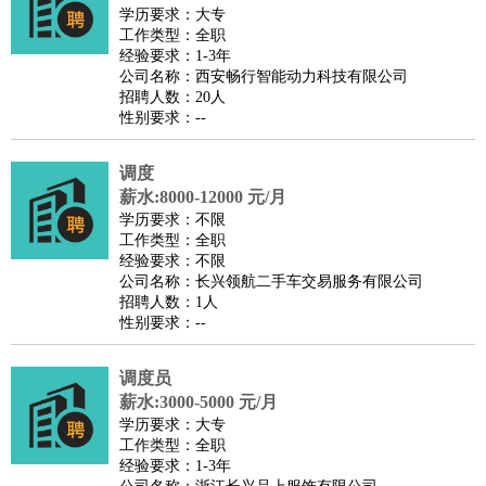
师
茶艺师
迎宾
学历要求：大专
工作类型：全职
酒店/旅游
：
酒店前台
酒店服务员
行李员
大堂经理
酒店管理
酒店管
经验要求：1-3年
家
导游
旅游顾问
签证专员
订票员
试睡师
公司名称：西安畅行智能动力科技有限公司
招聘人数：20人
超市/销售
：
促销导购
营业员
收银员
理货员
食品加工
品类管理
店长
性别要求：--
美容/美发
：
发型师
美容师
化妆师
美甲师
美发助理
洗头工
美体师
美容顾问
美容助理
美容店长
宠物美容
调度
保健/按摩
：
按摩师
薪水:8000-12000 元/月
针灸推拿
足疗师
搓澡工
盲人按摩
学历要求：不限
娱乐/影视
：
礼仪
调酒师
摄影师
主持人
配音员
后期制作
场务
群众
工作类型：全职
演员
音效师
灯光师
编剧
主播
经验要求：不限
公司名称：长兴领航二手车交易服务有限公司
技术开发
：
程序员
网页设计
技术专员
软件工程师
测试工程师
运维
招聘人数：1人
工程师
技术支持
硬件工程师
系统工程师
通信工程师
数
性别要求：--
据工程师
前端工程师
APP开发
算法工程师
调度员
产品管理
：
产品经理
产品运营
产品助理
项目经理
高级产品经理
产
薪水:3000-5000 元/月
品实习生
SEO
学历要求：大专
电子/电气
：
无线电
电路工程
自动化
电子维修
产品工艺
工作类型：全职
经验要求：1-3年
家政/安保
：
保洁
保姆
保安
月嫂
钟点工
洗衣工
护工
育婴师
送水工