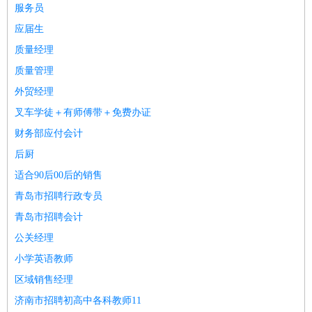
服务员
医疗/药剂
：
医生
护士
药剂师
理疗师
导医
营养师
心理医生
中医
应届生
运动/健身
：
健身教练
瑜伽教练
舞蹈老师
游泳教练
台球教练
高尔夫
质量经理
助理
体育解说员
体育记者
足球教练
质量管理
环境保护
：
污水处理
环保检测
环境管理
环境绿化
水质检测员
外贸经理
政府公务
：
叉车学徒＋有师傅带＋免费办证
房地产
：
房产销售
置业顾问
房产客服
房产策划
房产店员
房产中
财务部应付会计
介
房产内勤
房产评估师
后厨
建筑/装修
：
土木工程
工程监理
造价师
安全专员
项目管理
园林设计
适合90后00后的销售
测绘员
建筑工
装修工
青岛市招聘行政专员
人事/行政
：
文员
前台
秘书
人事专员
人事经理
行政助理
行政主管
青岛市招聘会计
招聘专员
招聘经理
猎头顾问
培训专员
公关经理
高级管理
：
总监
总裁助理
副总裁
总经理
合伙人
CEO
CTO
CFO
小学英语教师
CPO
农林牧渔
：
养殖人员
饲养业务
农艺师
畜牧师
饲料研发
区域销售经理
好玩职业
：
酒店试睡员
美食品尝师
旅游体验师
职业拥抱师
酒店试
济南市招聘初高中各科教师11