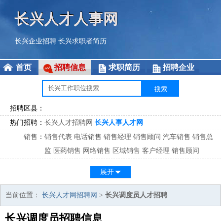
长兴人才人事网
长兴企业招聘
长兴求职者简历
首页
招聘信息
求职简历
招聘企业
招聘区县：
热门招聘：
长兴人才招聘网
长兴人事人才网
销售
：
销售代表
电话销售
销售经理
销售顾问
汽车销售
销售总
监
医药销售
网络销售
区域销售
客户经理
销售顾问
市场
：
市场专员
市场经理
市场拓展
市场调研
市场策划
策划经
展开
理
客服
：
客服专员
电话客服
客服经理
售后服务
客户关系
客服总
当前位置：
长兴人才网招聘网
>
长兴调度员人才招聘
监
长兴调度员招聘信息