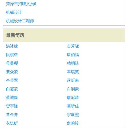
睡员
狗粮试吃员
手模
陪跑族
网购砍价师
色彩搭配师
品
菏泽市招聘文员6
酒师
机械设计
机械设计工程师
最新简历
洪冰缘
古芳晓
阮棋敬
康伯福
母曼樱
粘桐洁
裴众凌
辜琪芙
仝芸翠
逯昕南
白霎凌
白润豪
蔡诚隆
廖冠晴
贺宇隆
葛昕佳
董金齐
宗展熙
衣忆昕
詹莉铃