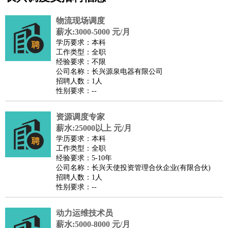
公关
：
公关员
公关经理
媒介专员
媒介经理
会展专员
技工/工人
：
普工
电工
木工
钳工
焊工
钣金工
锅炉工
油漆工
缝纫工
物流现场调度
维修工
水暖工
车工
叉车工
手机维修
电梯工
操作工
包
薪水:3000-5000 元/月
学历要求：本科
装工
水泥工
钢筋工
纺织工
管道工
样衣工
装卸工
工作类型：全职
生产/研发
：
质量管理
生产组长
车间主任
工艺设计
生产总监
高级工
经验要求：不限
公司名称：长兴源泉电器有限公司
程师
招聘人数：1人
机械/仪表
：
机械工程
仪器仪表
机电
版图设计
性别要求：--
司机
：
商务司机
客车司机
货车司机
出租车司机
班车司机
驾校
教练
资源调度专家
带车司机
地铁司机
高铁司机
小车司机
快车司机
专
薪水:25000以上 元/月
车司机
学历要求：本科
物流/仓储
：
快递员
仓库管理
搬运工
物流专员
物流经理
调度员
工作类型：全职
经验要求：5-10年
贸易/采购
：
外贸专员
外贸经理
采购员
采购经理
商务专员
报关员
买
公司名称：长兴天使投资管理合伙企业(有限合伙)
手
招聘人数：1人
性别要求：--
保险/理赔
：
保险推销
保险顾问
核保理赔
保险经纪人
保险精算师
契
约管理
保险内勤
动力运维技术员
餐饮类
：
厨师
服务员
传菜员
面点师
洗碗工
后厨
杂工
学徒
咖啡
薪水:5000-8000 元/月