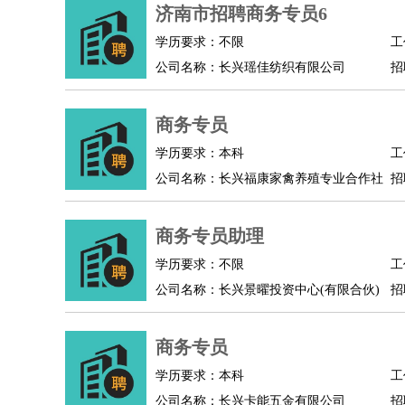
物业管理
：
物业维修
物业管理
物业招商
物业经理
济南市招聘商务专员6
淘宝/网店
：
淘宝客服
淘宝美工
淘宝店长
淘宝推广
淘宝装
学历要求：不限
工
财务/会计
：
会计
财务
出纳
审计
税务
财务分析
成本管理
公司名称：长兴瑶佳纺织有限公司
招
教育/培训
：
教师
家教
幼教
教学管理
学术研究
培训策划
银行/证券
：
理财顾问
证券分析
银行柜员
拍卖师
操盘手
银
商务专员
律师/法务
：
律师
律师助理
法务专员
专利顾问
合同管理
学历要求：本科
工
广告/咨询
：
文案
广告制作
咨询顾问
创意总监
广告策划
会
公司名称：长兴福康家禽养殖专业合作社
招
美术/设计
：
服装设计
平面设计
美编
家具设计
美术老师
室
编辑/出版
：
编辑
记者
出版
发行
专栏作家
排版设计
商务专员助理
翻译/语言
：
英语翻译
日语翻译
俄语翻译
韩语翻译
法语翻
学历要求：不限
工
医疗/药剂
：
医生
护士
药剂师
理疗师
导医
营养师
心理医
公司名称：长兴景曜投资中心(有限合伙)
招
运动/健身
：
健身教练
瑜伽教练
舞蹈老师
游泳教练
台球教
环境保护
：
污水处理
环保检测
环境管理
环境绿化
水质检
商务专员
政府公务
：
学历要求：本科
工
房地产
：
房产销售
置业顾问
房产客服
房产策划
房产店
公司名称：长兴卡能五金有限公司
招
建筑/装修
：
土木工程
工程监理
造价师
安全专员
项目管理