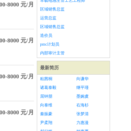
车载电感主管工艺工程师
00-8000 元/月
区域销售总监
运营总监
区域销售总监
造价员
00-8000 元/月
pmc计划员
内部审计主管
最新简历
00-8000 元/月
粘茜桐
向谦华
诸葛泰毅
继平瑾
屈钟朋
墨婉虞
向泰维
右海杉
00-8000 元/月
秦振豪
张梦清
尹柔翔
力惠漫