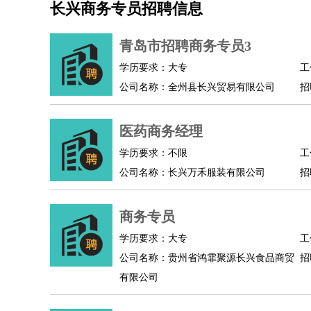
长兴商务专员招聘信息
机械/仪表
：
机械工程
仪器仪表
机电
版图设计
司机
：
商务司机
客车司机
货车司机
出租车司机
班车
青岛市招聘商务专员3
物流/仓储
：
快递员
仓库管理
搬运工
物流专员
物流经理
调
学历要求：大专
工
贸易/采购
：
外贸专员
外贸经理
采购员
采购经理
商务专员
公司名称：全州县长兴贸易有限公司
招
保险/理赔
：
保险推销
保险顾问
核保理赔
保险经纪人
保险
餐饮类
：
厨师
服务员
传菜员
面点师
洗碗工
后厨
杂工
医药商务经理
酒店/旅游
：
酒店前台
酒店服务员
行李员
大堂经理
酒店管
学历要求：不限
工
超市/销售
：
促销导购
营业员
收银员
理货员
食品加工
品类
公司名称：长兴万禾服装有限公司
招
美容/美发
：
发型师
美容师
化妆师
美甲师
美发助理
洗头工
保健/按摩
：
按摩师
针灸推拿
足疗师
搓澡工
盲人按摩
商务专员
娱乐/影视
：
礼仪
调酒师
摄影师
主持人
配音员
后期制作
技术开发
：
程序员
网页设计
技术专员
软件工程师
测试工
学历要求：大专
工
产品管理
：
产品经理
公司名称：贵州省鸿霏聚源长兴食品商贸
产品运营
产品助理
项目经理
高级产
招
有限公司
电子/电气
：
无线电
电路工程
自动化
电子维修
产品工艺
家政/安保
：
保洁
保姆
保安
月嫂
钟点工
洗衣工
护工
育婴