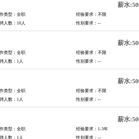
薪水:50
修
淘宝策划
淘宝模特
作类型：全职
经验要求：不限
聘人数：10人
性别要求：--
课程顾问
行经理
信贷管理
薪水:50
作类型：全职
经验要求：不限
展策划
婚礼策划
媒介策划
咨询经理
客户主管
摄影师
聘人数：1人
性别要求：--
内设计
包装设计
动画设计
珠宝设计
店面设计
UI设计
薪水:50
译
德语翻译
小语种
作类型：全职
经验要求：不限
生
中医
聘人数：1人
性别要求：--
练
高尔夫助理
体育解说员
体育记者
足球教练
测员
薪水:50
作类型：全职
经验要求：1-3年
员
房产中介
房产内勤
房产评估师
聘人数：1人
性别要求：--
园林设计
测绘员
建筑工
装修工