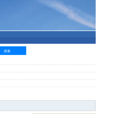
泥工
钢筋工
纺织工
管道工
样衣工
装卸工