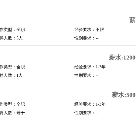
司机
驾校教练
带车司机
地铁司机
高铁司机
小车司机
快车司机
专车司机
薪
度员
作类型：全职
经验要求：不限
报关员
买手
聘人数：5人
性别要求：--
精算师
契约管理
保险内勤
学徒
咖啡师
茶艺师
迎宾
薪水:1200
理
酒店管家
导游
旅游顾问
签证专员
订票员
试睡师
作类型：全职
经验要求：1-3年
管理
店长
聘人数：1人
性别要求：--
美体师
美容顾问
美容助理
美容店长
宠物美容
薪水:500
场务
群众演员
音效师
灯光师
编剧
主播
程师
运维工程师
技术支持
硬件工程师
系统工程师
通信工程师
数据工程
作类型：全职
经验要求：1-3年
品经理
聘人数：若干
产品实习生
SEO
性别要求：--
师
送水工
家庭管家