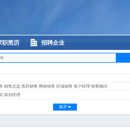
求职简历
招聘企业
售
销售总监
医药销售
网络销售
区域销售
客户经理
销售顾问
划
策划经理
系
客服总监
展开
工
缝纫工
维修工
水暖工
车工
叉车工
手机维修
电梯工
操作工
包装工
水
监
高级工程师