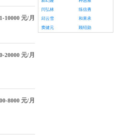
郝幻娅
种惠雁
闫弘林
练信勇
1-10000 元/月
邱云雪
和果承
窦健元
顾绍勋
0-20000 元/月
00-8000 元/月