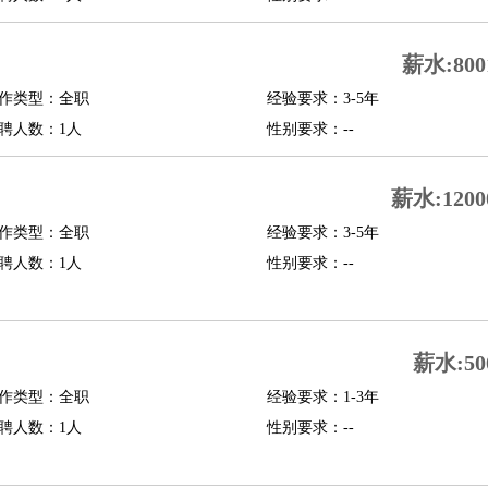
行政主管
招聘专员
招聘经理
猎头顾问
培训专员
O
CFO
CPO
薪水:800
作类型：全职
经验要求：3-5年
师
酒店试睡员
狗粮试吃员
手模
陪跑族
网购砍价师
色彩搭配师
品酒师
聘人数：1人
性别要求：--
薪水:1200
作类型：全职
经验要求：3-5年
聘人数：1人
性别要求：--
薪水:50
作类型：全职
经验要求：1-3年
聘人数：1人
性别要求：--