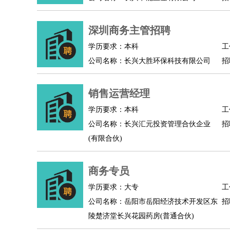
人事/行政
：
文员
前台
秘书
人事专员
人事经理
行政助理
高级管理
：
总监
深圳商务主管招聘
总裁助理
副总裁
总经理
合伙人
CEO
CT
农林牧渔
：
养殖人员
饲养业务
农艺师
畜牧师
饲料研发
学历要求：本科
工
好玩职业
：
酒店试睡员
美食品尝师
旅游体验师
职业拥抱
公司名称：长兴大胜环保科技有限公司
招
销售运营经理
学历要求：本科
工
公司名称：长兴汇元投资管理合伙企业
招
(有限合伙)
商务专员
学历要求：大专
工
公司名称：岳阳市岳阳经济技术开发区东
招
陵楚济堂长兴花园药房(普通合伙)