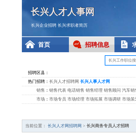
长兴人才人事网
长兴企业招聘
长兴求职者简历
首页
招聘信息
招聘区县：
热门招聘：
长兴人才招聘网
长兴人事人才网
销售
：
销售代表
电话销售
销售经理
销售顾问
汽车销
市场
：
市场专员
市场经理
市场拓展
市场调研
市场策
客服
：
客服专员
电话客服
客服经理
售后服务
客户关
公关
：
公关员
公关经理
媒介专员
媒介经理
会展专员
技工/工人
：
普工
电工
木工
钳工
焊工
钣金工
锅炉工
油漆
当前位置：
长兴人才网招聘网
>
长兴商务专员人才招聘
生产/研发
：
质量管理
生产组长
车间主任
工艺设计
生产总