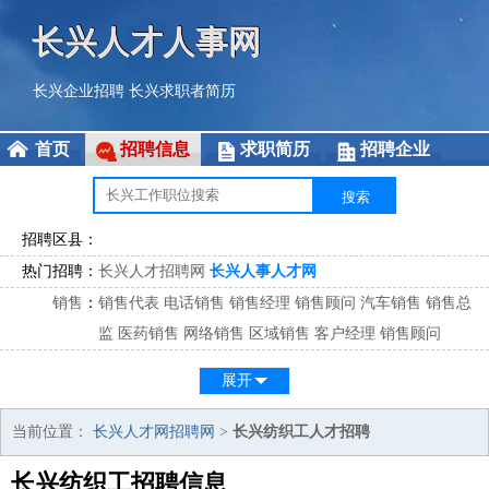
长兴人才人事网
长兴企业招聘
长兴求职者简历
首页
招聘信息
求职简历
招聘企业
招聘区县：
热门招聘：
长兴人才招聘网
长兴人事人才网
销售
：
销售代表
电话销售
销售经理
销售顾问
汽车销售
销售总
监
医药销售
网络销售
区域销售
客户经理
销售顾问
市场
：
市场专员
市场经理
市场拓展
市场调研
市场策划
策划经
展开
理
客服
：
客服专员
电话客服
客服经理
售后服务
客户关系
客服总
当前位置：
长兴人才网招聘网
>
长兴纺织工人才招聘
监
长兴纺织工招聘信息