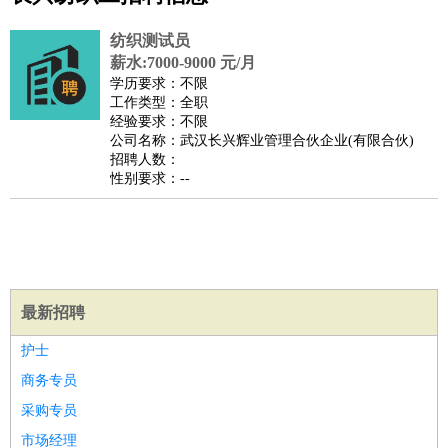
公关
：
公关员
公关经理
媒介专员
媒介经理
会展专员
技工/工人
：
普工
电工
木工
钳工
焊工
钣金工
锅炉工
油漆工
缝纫工
纺织测试员
维修工
水暖工
车工
叉车工
手机维修
电梯工
操作工
包
薪水:7000-9000 元/月
学历要求：不限
装工
水泥工
钢筋工
纺织工
管道工
样衣工
装卸工
工作类型：全职
生产/研发
：
质量管理
生产组长
车间主任
工艺设计
生产总监
高级工
经验要求：不限
公司名称：武汉长兴辉业管理合伙企业(有限合伙)
程师
招聘人数：
机械/仪表
：
机械工程
仪器仪表
机电
版图设计
性别要求：--
司机
：
商务司机
客车司机
货车司机
出租车司机
班车司机
驾校
教练
带车司机
地铁司机
高铁司机
小车司机
快车司机
专
车司机
物流/仓储
：
快递员
仓库管理
搬运工
物流专员
物流经理
调度员
最新招聘
贸易/采购
：
外贸专员
外贸经理
采购员
采购经理
商务专员
报关员
买
手
护士
保险/理赔
：
保险推销
保险顾问
核保理赔
保险经纪人
保险精算师
契
商务专员
约管理
保险内勤
采购专员
餐饮类
：
厨师
服务员
传菜员
面点师
洗碗工
后厨
杂工
学徒
咖啡
市场经理