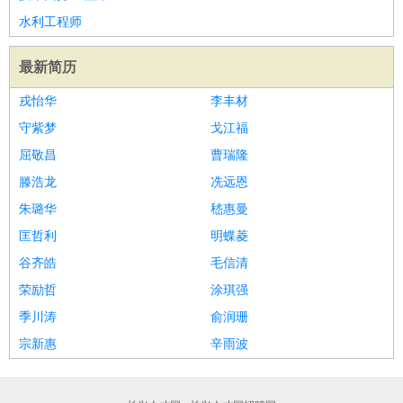
家庭管家
水利工程师
物业管理
：
物业维修
物业管理
物业招商
物业经理
最新简历
淘宝/网店
：
淘宝客服
淘宝美工
淘宝店长
淘宝推广
淘宝装修
淘宝策
划
淘宝模特
戎怡华
李丰材
财务/会计
：
会计
财务
出纳
审计
税务
财务分析
成本管理
守紫梦
戈江福
教育/培训
：
教师
家教
幼教
教学管理
学术研究
培训策划
课程顾问
屈敬昌
曹瑞隆
银行/证券
：
理财顾问
证券分析
银行柜员
拍卖师
操盘手
银行经理
信
滕浩龙
冼远恩
贷管理
朱璐华
嵇惠曼
律师/法务
：
律师
律师助理
法务专员
专利顾问
合同管理
匡哲利
明蝶菱
广告/咨询
：
文案
广告制作
咨询顾问
创意总监
广告策划
会展策划
婚
谷齐皓
毛信清
礼策划
媒介策划
咨询经理
客户主管
摄影师
荣励哲
涂琪强
美术/设计
：
服装设计
平面设计
美编
家具设计
美术老师
室内设计
包
季川涛
俞润珊
装设计
动画设计
珠宝设计
店面设计
UI设计
宗新惠
辛雨波
编辑/出版
：
编辑
记者
出版
发行
专栏作家
排版设计
翻译/语言
：
英语翻译
日语翻译
俄语翻译
韩语翻译
法语翻译
德语翻
译
小语种