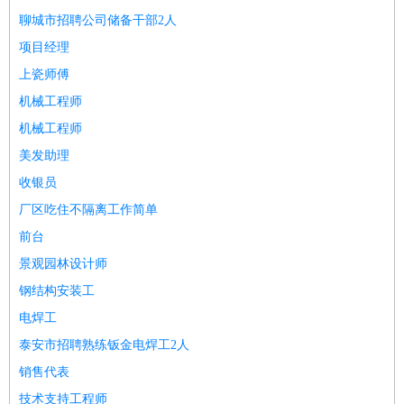
师
茶艺师
迎宾
聊城市招聘公司储备干部2人
酒店/旅游
：
酒店前台
酒店服务员
行李员
大堂经理
酒店管理
酒店管
项目经理
家
导游
旅游顾问
签证专员
订票员
试睡师
上瓷师傅
超市/销售
：
促销导购
营业员
收银员
理货员
食品加工
品类管理
店长
机械工程师
美容/美发
：
发型师
美容师
化妆师
美甲师
美发助理
洗头工
美体师
机械工程师
美容顾问
美容助理
美容店长
宠物美容
美发助理
保健/按摩
：
按摩师
针灸推拿
足疗师
搓澡工
盲人按摩
收银员
娱乐/影视
：
礼仪
调酒师
摄影师
主持人
配音员
后期制作
场务
群众
厂区吃住不隔离工作简单
演员
音效师
灯光师
编剧
主播
前台
技术开发
：
程序员
网页设计
技术专员
软件工程师
测试工程师
运维
景观园林设计师
工程师
技术支持
硬件工程师
系统工程师
通信工程师
数
钢结构安装工
据工程师
前端工程师
APP开发
算法工程师
产品管理
：
产品经理
产品运营
产品助理
项目经理
高级产品经理
产
电焊工
品实习生
SEO
泰安市招聘熟练钣金电焊工2人
电子/电气
：
无线电
电路工程
自动化
电子维修
产品工艺
销售代表
家政/安保
：
保洁
保姆
保安
月嫂
钟点工
洗衣工
护工
育婴师
送水工
技术支持工程师