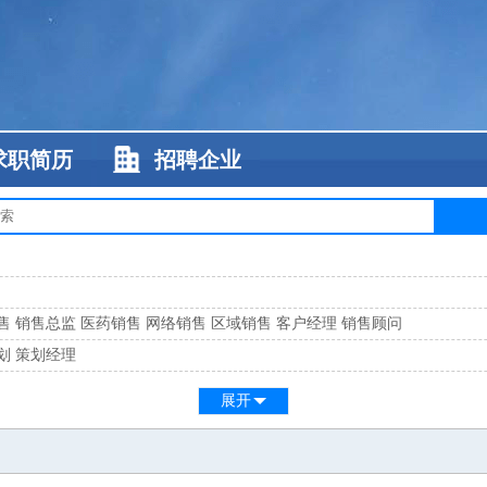
求职简历
招聘企业
售
销售总监
医药销售
网络销售
区域销售
客户经理
销售顾问
划
策划经理
系
客服总监
展开
工
缝纫工
维修工
水暖工
车工
叉车工
手机维修
电梯工
操作工
包装工
水
监
高级工程师