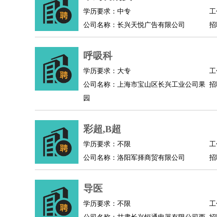
学历要求：中专
工
人事/行政
：
文员
前台
秘书
人事专员
人事经理
行政助理
公司名称：长兴天悦广告有限公司
招
高级管理
：
总监
总裁助理
副总裁
总经理
合伙人
CEO
CT
农林牧渔
：
养殖人员
饲养业务
农艺师
畜牧师
饲料研发
呼吸科
好玩职业
：
酒店试睡员
美食品尝师
旅游体验师
职业拥抱
学历要求：大专
工
公司名称：上海市宝山区长兴工业公司果
招
园
彩超,B超
学历要求：不限
工
公司名称：洛阳军择商贸有限公司
招
导医
学历要求：不限
工