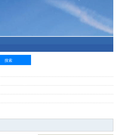
泥工
钢筋工
纺织工
管道工
样衣工
装卸工