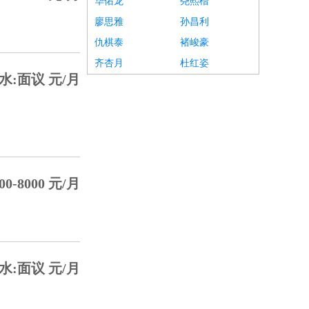
华佑龙
尧熙楷
廖思雅
孙昌利
仇棋泰
褚峻豪
齐杏月
杜红姿
水:面议 元/月
00-8000 元/月
水:面议 元/月