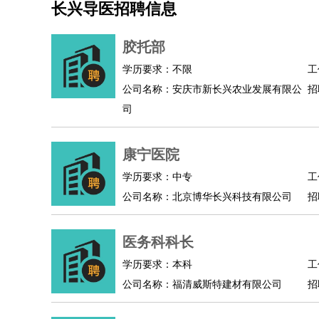
长兴导医招聘信息
机械/仪表
：
机械工程
仪器仪表
机电
版图设计
司机
：
商务司机
客车司机
货车司机
出租车司机
班车
胶托部
物流/仓储
：
快递员
仓库管理
搬运工
物流专员
物流经理
调
学历要求：不限
工
贸易/采购
：
外贸专员
外贸经理
采购员
采购经理
商务专员
公司名称：安庆市新长兴农业发展有限公
招
保险/理赔
：
保险推销
保险顾问
核保理赔
保险经纪人
保险
司
餐饮类
：
厨师
服务员
传菜员
面点师
洗碗工
后厨
杂工
酒店/旅游
：
酒店前台
酒店服务员
行李员
大堂经理
酒店管
康宁医院
超市/销售
：
促销导购
营业员
收银员
理货员
食品加工
品类
学历要求：中专
工
美容/美发
：
发型师
美容师
化妆师
美甲师
美发助理
洗头工
公司名称：北京博华长兴科技有限公司
招
保健/按摩
：
按摩师
针灸推拿
足疗师
搓澡工
盲人按摩
娱乐/影视
：
礼仪
调酒师
摄影师
主持人
配音员
后期制作
医务科科长
技术开发
：
程序员
网页设计
技术专员
软件工程师
测试工
产品管理
：
产品经理
学历要求：本科
产品运营
产品助理
项目经理
高级产
工
公司名称：福清威斯特建材有限公司
招
电子/电气
：
无线电
电路工程
自动化
电子维修
产品工艺
家政/安保
：
保洁
保姆
保安
月嫂
钟点工
洗衣工
护工
育婴