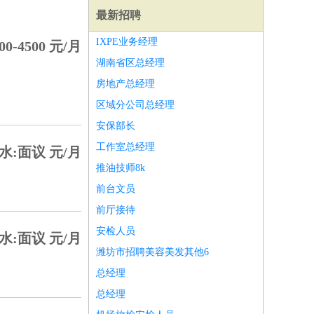
最新招聘
IXPE业务经理
00-4500 元/月
湖南省区总经理
房地产总经理
区域分公司总经理
安保部长
工作室总经理
水:面议 元/月
推油技师8k
前台文员
前厅接待
安检人员
水:面议 元/月
师
前端工程师
APP开发
算法工程师
潍坊市招聘美容美发其他6
总经理
总经理