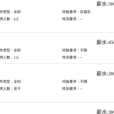
薪水:50
修
淘宝策划
淘宝模特
作类型：全职
经验要求：应届生
聘人数：6人
性别要求：--
课程顾问
行经理
信贷管理
薪水:45
展策划
婚礼策划
媒介策划
咨询经理
客户主管
摄影师
作类型：全职
经验要求：不限
内设计
包装设计
动画设计
珠宝设计
店面设计
UI设计
聘人数：1人
性别要求：--
译
德语翻译
小语种
薪水:20
生
中医
作类型：全职
经验要求：不限
练
高尔夫助理
体育解说员
体育记者
足球教练
聘人数：若干
性别要求：--
测员
员
房产中介
房产内勤
房产评估师
薪水:30
园林设计
测绘员
建筑工
装修工