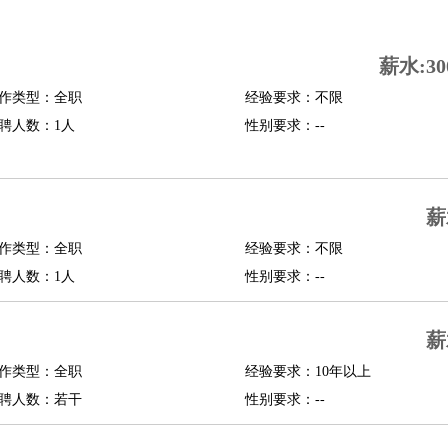
司机
驾校教练
带车司机
地铁司机
高铁司机
小车司机
快车司机
专车司机
薪水:30
度员
作类型：全职
经验要求：不限
报关员
买手
聘人数：1人
性别要求：--
精算师
契约管理
保险内勤
学徒
咖啡师
茶艺师
迎宾
理
酒店管家
导游
旅游顾问
签证专员
订票员
试睡师
薪
管理
店长
作类型：全职
经验要求：不限
美体师
美容顾问
美容助理
美容店长
宠物美容
聘人数：1人
性别要求：--
场务
群众演员
音效师
灯光师
编剧
主播
薪
程师
运维工程师
技术支持
硬件工程师
系统工程师
通信工程师
数据工程
品经理
作类型：全职
产品实习生
SEO
经验要求：10年以上
聘人数：若干
性别要求：--
师
送水工
家庭管家