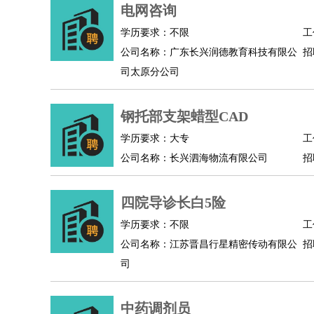
物业管理
：
物业维修
物业管理
物业招商
物业经理
电网咨询
淘宝/网店
：
淘宝客服
淘宝美工
淘宝店长
淘宝推广
淘宝装
学历要求：不限
工
财务/会计
：
会计
财务
出纳
审计
税务
财务分析
成本管理
公司名称：广东长兴润德教育科技有限公
招
教育/培训
：
教师
家教
幼教
教学管理
学术研究
培训策划
司太原分公司
银行/证券
：
理财顾问
证券分析
银行柜员
拍卖师
操盘手
银
律师/法务
：
律师
律师助理
法务专员
专利顾问
合同管理
钢托部支架蜡型CAD
广告/咨询
：
文案
广告制作
咨询顾问
创意总监
广告策划
会
学历要求：大专
工
美术/设计
：
服装设计
平面设计
美编
家具设计
美术老师
室
公司名称：长兴泗海物流有限公司
招
编辑/出版
：
编辑
记者
出版
发行
专栏作家
排版设计
翻译/语言
：
英语翻译
日语翻译
俄语翻译
韩语翻译
法语翻
四院导诊长白5险
医疗/药剂
：
医生
护士
药剂师
理疗师
导医
营养师
心理医
学历要求：不限
工
运动/健身
：
健身教练
瑜伽教练
舞蹈老师
游泳教练
台球教
公司名称：江苏晋昌行星精密传动有限公
招
环境保护
：
污水处理
环保检测
环境管理
环境绿化
水质检
司
政府公务
：
房地产
：
房产销售
置业顾问
房产客服
房产策划
房产店
中药调剂员
建筑/装修
：
土木工程
工程监理
造价师
安全专员
项目管理