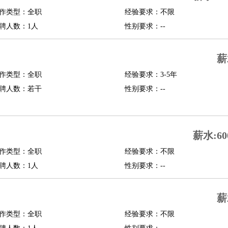
作类型：全职
经验要求：不限
行政主管
招聘专员
招聘经理
猎头顾问
培训专员
聘人数：1人
性别要求：--
O
CFO
CPO
薪
师
酒店试睡员
狗粮试吃员
手模
陪跑族
网购砍价师
色彩搭配师
品酒师
作类型：全职
经验要求：3-5年
聘人数：若干
性别要求：--
薪水:60
作类型：全职
经验要求：不限
聘人数：1人
性别要求：--
薪
作类型：全职
经验要求：不限