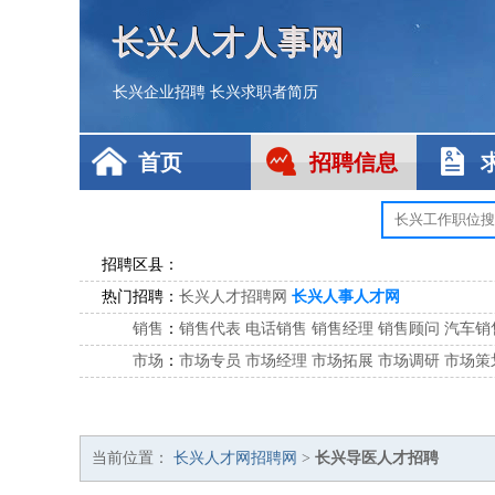
长兴人才人事网
长兴企业招聘
长兴求职者简历
首页
招聘信息
招聘区县：
热门招聘：
长兴人才招聘网
长兴人事人才网
销售
：
销售代表
电话销售
销售经理
销售顾问
汽车销
市场
：
市场专员
市场经理
市场拓展
市场调研
市场策
客服
：
客服专员
电话客服
客服经理
售后服务
客户关
公关
：
公关员
公关经理
媒介专员
媒介经理
会展专员
技工/工人
：
普工
电工
木工
钳工
焊工
钣金工
锅炉工
油漆
当前位置：
长兴人才网招聘网
>
长兴导医人才招聘
生产/研发
：
质量管理
生产组长
车间主任
工艺设计
生产总