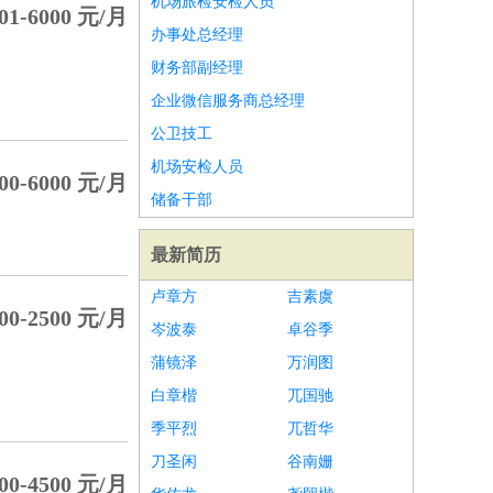
机场旅检安检人员
01-6000 元/月
办事处总经理
财务部副经理
企业微信服务商总经理
公卫技工
机场安检人员
00-6000 元/月
储备干部
最新简历
卢章方
吉素虞
00-2500 元/月
岑波泰
卓谷季
蒲镜泽
万润图
白章楷
兀国驰
季平烈
兀哲华
刀圣闲
谷南姗
00-4500 元/月