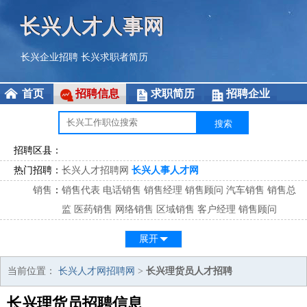
长兴人才人事网
长兴企业招聘
长兴求职者简历
首页
招聘信息
求职简历
招聘企业
招聘区县：
热门招聘：
长兴人才招聘网
长兴人事人才网
销售
：
销售代表
电话销售
销售经理
销售顾问
汽车销售
销售总
监
医药销售
网络销售
区域销售
客户经理
销售顾问
市场
：
市场专员
市场经理
市场拓展
市场调研
市场策划
策划经
展开
理
客服
：
客服专员
电话客服
客服经理
售后服务
客户关系
客服总
当前位置：
长兴人才网招聘网
>
长兴理货员人才招聘
监
长兴理货员招聘信息