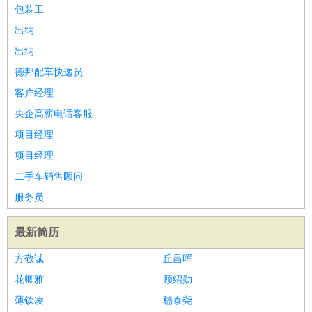
师
茶艺师
迎宾
包装工
酒店/旅游
：
酒店前台
酒店服务员
行李员
大堂经理
酒店管理
酒店管
出纳
家
导游
旅游顾问
签证专员
订票员
试睡师
出纳
超市/销售
：
促销导购
营业员
收银员
理货员
食品加工
品类管理
店长
德邦配车快递员
美容/美发
：
发型师
美容师
化妆师
美甲师
美发助理
洗头工
美体师
客户经理
美容顾问
美容助理
美容店长
宠物美容
央企高薪电话客服
保健/按摩
：
按摩师
针灸推拿
足疗师
搓澡工
盲人按摩
项目经理
娱乐/影视
：
礼仪
调酒师
摄影师
主持人
配音员
后期制作
场务
群众
项目经理
演员
音效师
灯光师
编剧
主播
二手车销售顾问
技术开发
：
程序员
网页设计
技术专员
软件工程师
测试工程师
运维
服务员
工程师
技术支持
硬件工程师
系统工程师
通信工程师
数
据工程师
前端工程师
APP开发
算法工程师
最新简历
产品管理
：
产品经理
产品运营
产品助理
项目经理
高级产品经理
产
方敬诚
丘昌晖
品实习生
SEO
花卿雅
顾绍勋
电子/电气
：
无线电
电路工程
自动化
电子维修
产品工艺
薄钦凌
嵇泰尧
家政/安保
：
保洁
保姆
保安
月嫂
钟点工
洗衣工
护工
育婴师
送水工