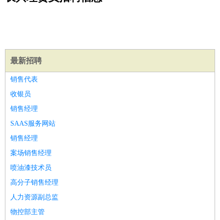
公关
：
公关员
公关经理
媒介专员
媒介经理
会展专员
技工/工人
：
普工
电工
木工
钳工
焊工
钣金工
锅炉工
油漆工
缝纫工
维修工
水暖工
车工
叉车工
手机维修
电梯工
操作工
包
装工
水泥工
钢筋工
纺织工
管道工
样衣工
装卸工
生产/研发
：
质量管理
生产组长
车间主任
工艺设计
生产总监
高级工
最新招聘
程师
销售代表
机械/仪表
：
机械工程
仪器仪表
机电
版图设计
收银员
司机
：
商务司机
客车司机
货车司机
出租车司机
班车司机
驾校
销售经理
教练
带车司机
地铁司机
高铁司机
小车司机
快车司机
专
SAAS服务网站
车司机
销售经理
物流/仓储
：
快递员
仓库管理
搬运工
物流专员
物流经理
调度员
案场销售经理
贸易/采购
：
外贸专员
外贸经理
采购员
采购经理
商务专员
报关员
买
喷油漆技术员
手
保险/理赔
高分子销售经理
：
保险推销
保险顾问
核保理赔
保险经纪人
保险精算师
契
约管理
保险内勤
人力资源副总监
餐饮类
：
厨师
服务员
传菜员
面点师
洗碗工
后厨
杂工
学徒
咖啡
物控部主管