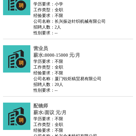
师
茶艺师
迎宾
学历要求：小学
工作类型：全职
酒店/旅游
：
酒店前台
酒店服务员
行李员
大堂经理
酒店管理
酒店管
经验要求：不限
家
导游
旅游顾问
签证专员
订票员
试睡师
公司名称：长兴振达针织机械有限公司
招聘人数：2人
超市/销售
：
促销导购
营业员
收银员
理货员
食品加工
品类管理
店长
性别要求：--
美容/美发
：
发型师
美容师
化妆师
美甲师
美发助理
洗头工
美体师
美容顾问
美容助理
美容店长
宠物美容
营业员
保健/按摩
：
按摩师
薪水:8000-15000 元/月
针灸推拿
足疗师
搓澡工
盲人按摩
学历要求：不限
娱乐/影视
：
礼仪
调酒师
摄影师
主持人
配音员
后期制作
场务
群众
工作类型：全职
演员
音效师
灯光师
编剧
主播
经验要求：不限
公司名称：厦门钰炬稿贸易有限公司
技术开发
：
程序员
网页设计
技术专员
软件工程师
测试工程师
运维
招聘人数：20人
工程师
技术支持
硬件工程师
系统工程师
通信工程师
数
性别要求：--
据工程师
前端工程师
APP开发
算法工程师
配镜师
产品管理
：
产品经理
产品运营
产品助理
项目经理
高级产品经理
产
薪水:面议 元/月
品实习生
SEO
学历要求：不限
电子/电气
：
无线电
电路工程
自动化
电子维修
产品工艺
工作类型：全职
经验要求：不限
家政/安保
：
保洁
保姆
保安
月嫂
钟点工
洗衣工
护工
育婴师
送水工