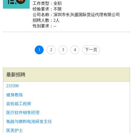
睡员
狗粮试吃员
手模
陪跑族
网购砍价师
色彩搭配师
品
工作类型：全职
经验要求：不限
酒师
公司名称：深圳市长兴盛国际货运代理有限公司
招聘人数：2人
性别要求：--
1
2
3
4
下一页
最新招聘
233390
健身教练
齿轮箱工程师
医疗软件销售经理
氢能与燃料电池研发主任
医美护士