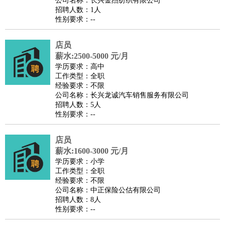
公司名称：长兴金杰纺织有限公司
家庭管家
招聘人数：1人
性别要求：--
物业管理
：
物业维修
物业管理
物业招商
物业经理
淘宝/网店
：
淘宝客服
淘宝美工
淘宝店长
淘宝推广
淘宝装修
淘宝策
店员
划
淘宝模特
薪水:2500-5000 元/月
财务/会计
：
会计
学历要求：高中
财务
出纳
审计
税务
财务分析
成本管理
工作类型：全职
教育/培训
：
教师
家教
幼教
教学管理
学术研究
培训策划
课程顾问
经验要求：不限
公司名称：长兴龙诚汽车销售服务有限公司
银行/证券
：
理财顾问
证券分析
银行柜员
拍卖师
操盘手
银行经理
信
招聘人数：5人
贷管理
性别要求：--
律师/法务
：
律师
律师助理
法务专员
专利顾问
合同管理
广告/咨询
：
文案
广告制作
咨询顾问
创意总监
广告策划
会展策划
婚
店员
薪水:1600-3000 元/月
礼策划
媒介策划
咨询经理
客户主管
摄影师
学历要求：小学
美术/设计
：
服装设计
平面设计
美编
家具设计
美术老师
室内设计
包
工作类型：全职
经验要求：不限
装设计
动画设计
珠宝设计
店面设计
UI设计
公司名称：中正保险公估有限公司
编辑/出版
：
编辑
记者
出版
发行
专栏作家
排版设计
招聘人数：8人
性别要求：--
翻译/语言
：
英语翻译
日语翻译
俄语翻译
韩语翻译
法语翻译
德语翻
译
小语种