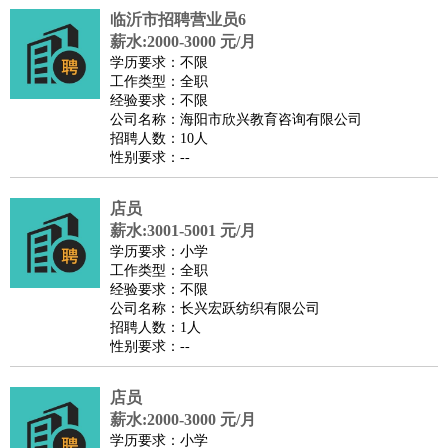
临沂市招聘营业员6
医疗/药剂
：
医生
护士
药剂师
理疗师
导医
营养师
心理医生
中医
薪水:2000-3000 元/月
运动/健身
：
健身教练
瑜伽教练
舞蹈老师
游泳教练
台球教练
高尔夫
学历要求：不限
工作类型：全职
助理
体育解说员
体育记者
足球教练
经验要求：不限
环境保护
：
污水处理
环保检测
环境管理
环境绿化
水质检测员
公司名称：海阳市欣兴教育咨询有限公司
招聘人数：10人
政府公务
：
性别要求：--
房地产
：
房产销售
置业顾问
房产客服
房产策划
房产店员
房产中
介
房产内勤
房产评估师
店员
建筑/装修
：
土木工程
薪水:3001-5001 元/月
工程监理
造价师
安全专员
项目管理
园林设计
学历要求：小学
测绘员
建筑工
装修工
工作类型：全职
人事/行政
：
文员
前台
秘书
人事专员
人事经理
行政助理
行政主管
经验要求：不限
公司名称：长兴宏跃纺织有限公司
招聘专员
招聘经理
猎头顾问
培训专员
招聘人数：1人
高级管理
：
总监
总裁助理
副总裁
总经理
合伙人
CEO
CTO
CFO
性别要求：--
CPO
店员
农林牧渔
：
养殖人员
饲养业务
农艺师
畜牧师
饲料研发
薪水:2000-3000 元/月
好玩职业
：
酒店试睡员
美食品尝师
旅游体验师
职业拥抱师
酒店试
学历要求：小学