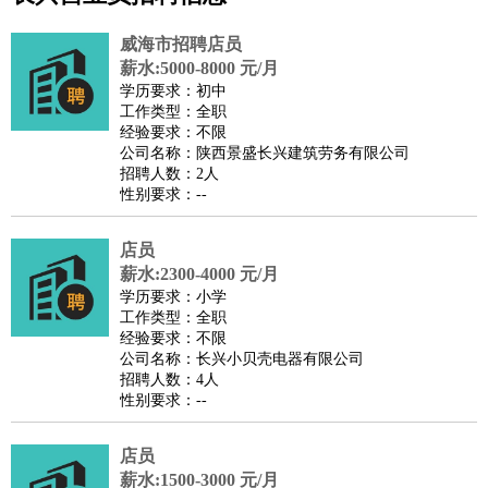
公关
：
公关员
公关经理
媒介专员
媒介经理
会展专员
技工/工人
：
普工
电工
木工
钳工
焊工
钣金工
锅炉工
油漆工
缝纫工
威海市招聘店员
维修工
水暖工
车工
叉车工
手机维修
电梯工
操作工
包
薪水:5000-8000 元/月
学历要求：初中
装工
水泥工
钢筋工
纺织工
管道工
样衣工
装卸工
工作类型：全职
生产/研发
：
质量管理
生产组长
车间主任
工艺设计
生产总监
高级工
经验要求：不限
公司名称：陕西景盛长兴建筑劳务有限公司
程师
招聘人数：2人
机械/仪表
：
机械工程
仪器仪表
机电
版图设计
性别要求：--
司机
：
商务司机
客车司机
货车司机
出租车司机
班车司机
驾校
教练
店员
带车司机
地铁司机
高铁司机
小车司机
快车司机
专
薪水:2300-4000 元/月
车司机
学历要求：小学
物流/仓储
：
快递员
仓库管理
搬运工
物流专员
物流经理
调度员
工作类型：全职
经验要求：不限
贸易/采购
：
外贸专员
外贸经理
采购员
采购经理
商务专员
报关员
买
公司名称：长兴小贝壳电器有限公司
手
招聘人数：4人
性别要求：--
保险/理赔
：
保险推销
保险顾问
核保理赔
保险经纪人
保险精算师
契
约管理
保险内勤
店员
餐饮类
：
厨师
服务员
传菜员
面点师
洗碗工
后厨
杂工
学徒
咖啡
薪水:1500-3000 元/月