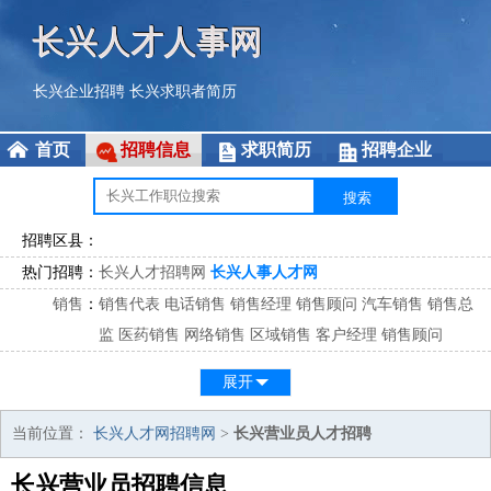
长兴人才人事网
长兴企业招聘
长兴求职者简历
首页
招聘信息
求职简历
招聘企业
招聘区县：
热门招聘：
长兴人才招聘网
长兴人事人才网
销售
：
销售代表
电话销售
销售经理
销售顾问
汽车销售
销售总
监
医药销售
网络销售
区域销售
客户经理
销售顾问
市场
：
市场专员
市场经理
市场拓展
市场调研
市场策划
策划经
展开
理
客服
：
客服专员
电话客服
客服经理
售后服务
客户关系
客服总
当前位置：
长兴人才网招聘网
>
长兴营业员人才招聘
监
长兴营业员招聘信息