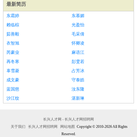
最新简历
东霜婷
东慕媚
赖临棕
光盈怡
茹善毅
毛采倩
衣智旭
怀卿凌
芮豪业
麻语江
再冬寒
彭雯若
辜雪菱
占芳冰
成文豪
守泰皓
蓝国慈
汝东隆
沙江纹
湛新琳
长兴人才网 - 长兴人才网招聘网
关于我们
长兴人才网招聘网
网站地图
Copyright © 2010-2026 All Rights
Reserved.