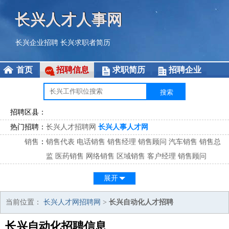
长兴人才人事网
长兴企业招聘
长兴求职者简历
首页
招聘信息
求职简历
招聘企业
招聘区县：
热门招聘：
长兴人才招聘网
长兴人事人才网
销售
：
销售代表
电话销售
销售经理
销售顾问
汽车销售
销售总
监
医药销售
网络销售
区域销售
客户经理
销售顾问
市场
：
市场专员
市场经理
市场拓展
市场调研
市场策划
策划经
展开
理
客服
：
客服专员
电话客服
客服经理
售后服务
客户关系
客服总
当前位置：
长兴人才网招聘网
>
长兴自动化人才招聘
监
长兴自动化招聘信息