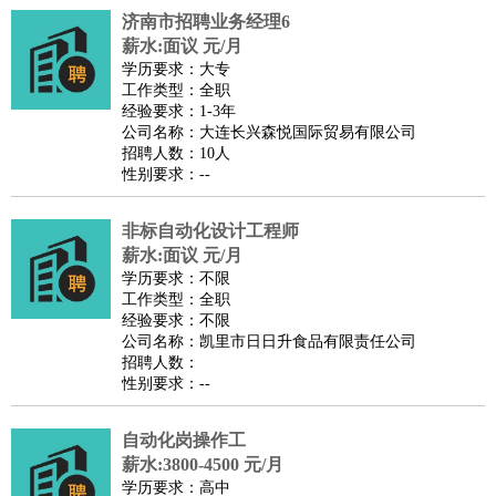
济南市招聘业务经理6
医疗/药剂
：
医生
护士
药剂师
理疗师
导医
营养师
心理医生
中医
薪水:面议 元/月
运动/健身
：
健身教练
瑜伽教练
舞蹈老师
游泳教练
台球教练
高尔夫
学历要求：大专
工作类型：全职
助理
体育解说员
体育记者
足球教练
经验要求：1-3年
环境保护
：
污水处理
环保检测
环境管理
环境绿化
水质检测员
公司名称：大连长兴森悦国际贸易有限公司
招聘人数：10人
政府公务
：
性别要求：--
房地产
：
房产销售
置业顾问
房产客服
房产策划
房产店员
房产中
介
房产内勤
房产评估师
非标自动化设计工程师
建筑/装修
：
土木工程
薪水:面议 元/月
工程监理
造价师
安全专员
项目管理
园林设计
学历要求：不限
测绘员
建筑工
装修工
工作类型：全职
人事/行政
：
文员
前台
秘书
人事专员
人事经理
行政助理
行政主管
经验要求：不限
公司名称：凯里市日日升食品有限责任公司
招聘专员
招聘经理
猎头顾问
培训专员
招聘人数：
高级管理
：
总监
总裁助理
副总裁
总经理
合伙人
CEO
CTO
CFO
性别要求：--
CPO
自动化岗操作工
农林牧渔
：
养殖人员
饲养业务
农艺师
畜牧师
饲料研发
薪水:3800-4500 元/月
好玩职业
：
酒店试睡员
美食品尝师
旅游体验师
职业拥抱师
酒店试
学历要求：高中