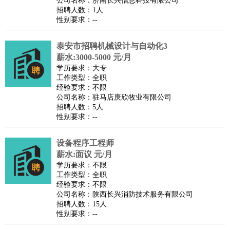
公司名称：济南长兴信息科技有限公司
家庭管家
招聘人数：1人
性别要求：--
物业管理
：
物业维修
物业管理
物业招商
物业经理
淘宝/网店
：
淘宝客服
淘宝美工
淘宝店长
淘宝推广
淘宝装修
淘宝策
泰安市招聘机械设计与自动化3
划
淘宝模特
薪水:3000-5000 元/月
财务/会计
：
会计
学历要求：大专
财务
出纳
审计
税务
财务分析
成本管理
工作类型：全职
教育/培训
：
教师
家教
幼教
教学管理
学术研究
培训策划
课程顾问
经验要求：不限
公司名称：驻马店庚欣牧业有限公司
银行/证券
：
理财顾问
证券分析
银行柜员
拍卖师
操盘手
银行经理
信
招聘人数：5人
贷管理
性别要求：--
律师/法务
：
律师
律师助理
法务专员
专利顾问
合同管理
广告/咨询
：
文案
广告制作
咨询顾问
创意总监
广告策划
会展策划
婚
设备程序工程师
薪水:面议 元/月
礼策划
媒介策划
咨询经理
客户主管
摄影师
学历要求：不限
美术/设计
：
服装设计
平面设计
美编
家具设计
美术老师
室内设计
包
工作类型：全职
经验要求：不限
装设计
动画设计
珠宝设计
店面设计
UI设计
公司名称：陕西长兴消防技术服务有限公司
编辑/出版
：
编辑
记者
出版
发行
专栏作家
排版设计
招聘人数：15人
性别要求：--
翻译/语言
：
英语翻译
日语翻译
俄语翻译
韩语翻译
法语翻译
德语翻
译
小语种