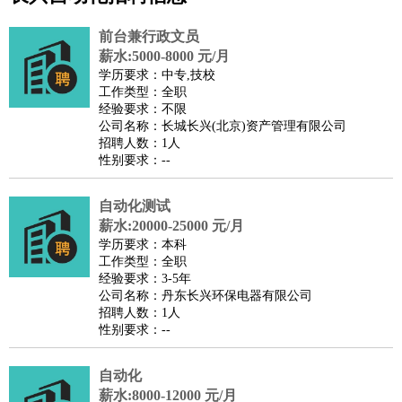
公关
：
公关员
公关经理
媒介专员
媒介经理
会展专员
技工/工人
：
普工
电工
木工
钳工
焊工
钣金工
锅炉工
油漆工
缝纫工
前台兼行政文员
维修工
水暖工
车工
叉车工
手机维修
电梯工
操作工
包
薪水:5000-8000 元/月
学历要求：中专,技校
装工
水泥工
钢筋工
纺织工
管道工
样衣工
装卸工
工作类型：全职
生产/研发
：
质量管理
生产组长
车间主任
工艺设计
生产总监
高级工
经验要求：不限
公司名称：长城长兴(北京)资产管理有限公司
程师
招聘人数：1人
机械/仪表
：
机械工程
仪器仪表
机电
版图设计
性别要求：--
司机
：
商务司机
客车司机
货车司机
出租车司机
班车司机
驾校
教练
自动化测试
带车司机
地铁司机
高铁司机
小车司机
快车司机
专
薪水:20000-25000 元/月
车司机
学历要求：本科
物流/仓储
：
快递员
仓库管理
搬运工
物流专员
物流经理
调度员
工作类型：全职
经验要求：3-5年
贸易/采购
：
外贸专员
外贸经理
采购员
采购经理
商务专员
报关员
买
公司名称：丹东长兴环保电器有限公司
手
招聘人数：1人
性别要求：--
保险/理赔
：
保险推销
保险顾问
核保理赔
保险经纪人
保险精算师
契
约管理
保险内勤
自动化
餐饮类
：
厨师
服务员
传菜员
面点师
洗碗工
后厨
杂工
学徒
咖啡
薪水:8000-12000 元/月