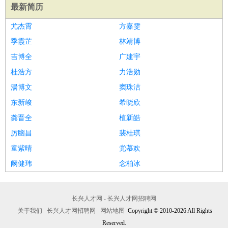
最新简历
尤杰霄
方嘉雯
季霞芷
林靖博
吉博全
广建宇
桂浩方
力浩勋
湯博文
窦珠洁
东新峻
希晓欣
龚晋全
植新皓
厉幽昌
裴桂琪
童紫晴
党慕欢
阚健玮
念柏冰
长兴人才网 - 长兴人才网招聘网
关于我们
长兴人才网招聘网
网站地图
Copyright © 2010-2026 All Rights
Reserved.