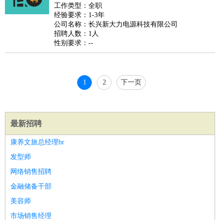
睡员
狗粮试吃员
手模
陪跑族
网购砍价师
色彩搭配师
品
工作类型：全职
经验要求：1-3年
酒师
公司名称：长兴新大力电源科技有限公司
招聘人数：1人
性别要求：--
1
2
下一页
最新招聘
康养文旅总经理br
发型师
网络销售招聘
金融储备干部
美容师
市场销售经理