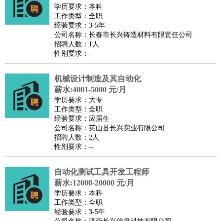
师
茶艺师
迎宾
学历要求：本科
工作类型：全职
酒店/旅游
：
酒店前台
酒店服务员
行李员
大堂经理
酒店管理
酒店管
经验要求：3-5年
家
导游
旅游顾问
签证专员
订票员
试睡师
公司名称：长春市长兴铸造材料有限责任公司
招聘人数：1人
超市/销售
：
促销导购
营业员
收银员
理货员
食品加工
品类管理
店长
性别要求：--
美容/美发
：
发型师
美容师
化妆师
美甲师
美发助理
洗头工
美体师
美容顾问
美容助理
美容店长
宠物美容
机械设计制造及其自动化
保健/按摩
：
按摩师
薪水:4001-5000 元/月
针灸推拿
足疗师
搓澡工
盲人按摩
学历要求：大专
娱乐/影视
：
礼仪
调酒师
摄影师
主持人
配音员
后期制作
场务
群众
工作类型：全职
演员
音效师
灯光师
编剧
主播
经验要求：应届生
公司名称：英山县长兴实业有限公司
技术开发
：
程序员
网页设计
技术专员
软件工程师
测试工程师
运维
招聘人数：2人
工程师
技术支持
硬件工程师
系统工程师
通信工程师
数
性别要求：--
据工程师
前端工程师
APP开发
算法工程师
自动化测试工具开发工程师
产品管理
：
产品经理
产品运营
产品助理
项目经理
高级产品经理
产
薪水:12000-20000 元/月
品实习生
SEO
学历要求：本科
电子/电气
：
无线电
电路工程
自动化
电子维修
产品工艺
工作类型：全职
经验要求：3-5年
家政/安保
：
保洁
保姆
保安
月嫂
钟点工
洗衣工
护工
育婴师
送水工