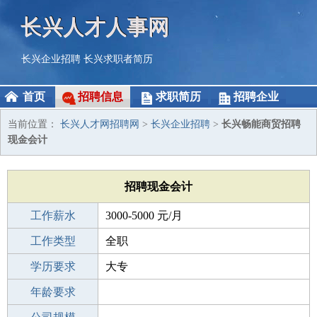
长兴人才人事网
长兴企业招聘
长兴求职者简历
首页
招聘信息
求职简历
招聘企业
当前位置：
长兴人才网招聘网
>
长兴企业招聘
>
长兴畅能商贸招聘
现金会计
招聘现金会计
工作薪水
3000-5000 元/月
招聘人数
工作类型
1人
全职
性别要求
学历要求
-
大专
工作经验
年龄要求
1-3年