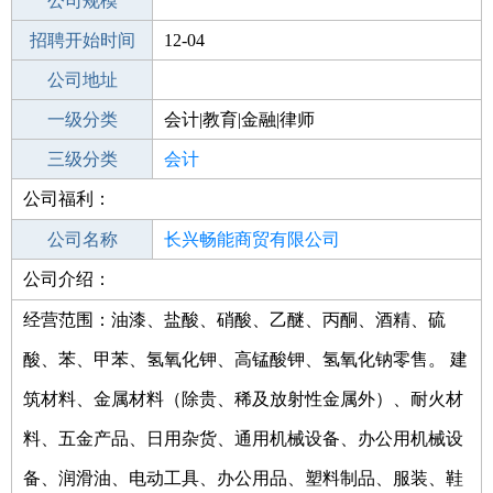
工作地点
公司规模
招聘开始时间
公司电话
12-04
招聘结束时间
公司地址
2022-01-11
一级分类
会计|教育|金融|律师
二级分类
三级分类
财务/会计
会计
公司福利：
其他行业
公司名称
长兴畅能商贸有限公司
公司介绍：
公司类型
有限责任公司(自然人投资或控股)
经营范围：油漆、盐酸、硝酸、乙醚、丙酮、酒精、硫
酸、苯、甲苯、氢氧化钾、高锰酸钾、氢氧化钠零售。 建
筑材料、金属材料（除贵、稀及放射性金属外）、耐火材
料、五金产品、日用杂货、通用机械设备、办公用机械设
备、润滑油、电动工具、办公用品、塑料制品、服装、鞋