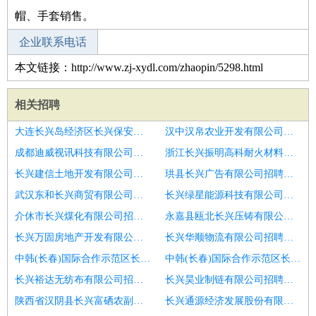
帽、手套销售。
企业联系电话
本文链接：http://www.zj-xydl.com/zhaopin/5298.html
相关招聘
大连长兴岛经济区长兴保安服务有限公司招聘注册会计师
汉中汉帛农业开发有限公司招聘Accountant
成都迪威视讯科技有限公司招聘会计主管
浙江长兴振明高科耐火材料有限公司招聘会计
长兴建信土地开发有限公司招聘潍坊市融资会计招聘
珙县长兴广告有限公司招聘会计助理
武汉东和长兴商贸有限公司招聘企业会计
长兴绿星能源科技有限公司招聘中级会计师
介休市长兴煤化有限公司招聘会计会计师
永嘉县瓯北长兴压铸有限公司招聘诚聘会计助理
长兴万固房地产开发有限公司招聘潍坊市会计助理招聘
长兴华顺物流有限公司招聘潍坊市招聘会计2人
中韩(长春)国际合作示范区长兴投资控股(集团)有限公司招聘项目主办会计
中韩(长春)国际合作示范区长兴投资控股(集团)有限公司招聘会计主管主办会计
长兴裕达无纺布有限公司招聘成本会计
长兴昊业制链有限公司招聘总账会计
陕西省汉阴县长兴富硒农副产品开发有限公司招聘建筑会计
长兴通源经济发展股份有限公司招聘主办会计