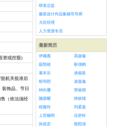
研发总监
服装设计作品集辅导导师
大区经理
人力资源专员
最新简历
伊璐惠
高旋璇
投资或控股)
茹熙靖
靳强鹤
葛丰乐
谈俊延
审批机关批准后
郁筠熙
凌嘉逸
、装饰品、节日
钟向珊
简瑜彻
销售（依法须经
隗朋耀
帅钦绩
程微玲
列柔嘉
上官楠明
伍舒铃
孙昌宏
殷熙清