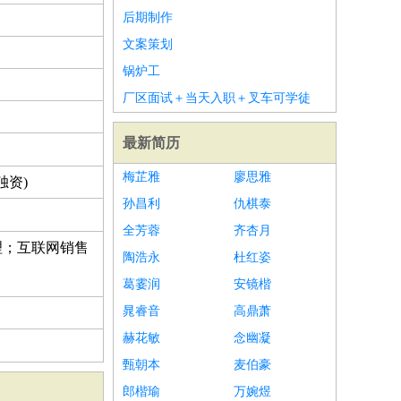
后期制作
文案策划
锅炉工
厂区面试＋当天入职＋叉车可学徒
最新简历
梅芷雅
廖思雅
独资)
孙昌利
仇棋泰
全芳蓉
齐杏月
理；互联网销售
陶浩永
杜红姿
葛霎润
安镜楷
晁睿音
高鼎萧
赫花敏
念幽凝
甄朝本
麦伯豪
郎楷瑜
万婉煜