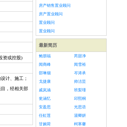
房产销售置业顾问
房产置业顾问
置业顾问
置业顾问
最新简历
鲍朋福
芮甜净
投资或控股)
闻商峰
闻雪裕
邵琳烟
岑涛承
的设计、施工；
戈捷康
帅洁芸
项目，经相关部
戚岚涵
班梨瑾
瓮涵忆
邱熙桐
安盈思
光思语
任虹莲
湯卿妍
甘婉荷
柯寒馨