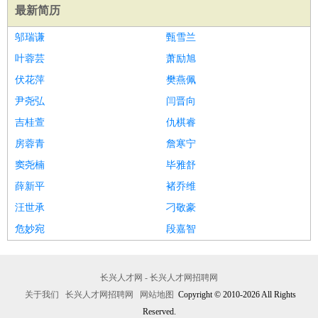
最新简历
邬瑞谦
甄雪兰
叶蓉芸
萧励旭
伏花萍
樊燕佩
尹尧弘
闫晋向
吉桂萱
仇棋睿
房蓉青
詹寒宁
窦尧楠
毕雅舒
薛新平
褚乔维
汪世承
刁敬豪
危妙宛
段嘉智
长兴人才网 - 长兴人才网招聘网
关于我们
长兴人才网招聘网
网站地图
Copyright © 2010-2026 All Rights
Reserved.