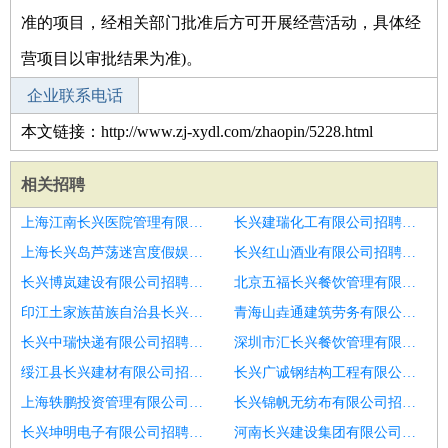
准的项目，经相关部门批准后方可开展经营活动，具体经
营项目以审批结果为准)。
企业联系电话
本文链接：http://www.zj-xydl.com/zhaopin/5228.html
相关招聘
上海江南长兴医院管理有限公司招聘软件技术支持工程师
长兴建瑞化工有限公司招聘通信技术支持工程师
上海长兴岛芦荡迷宫度假娱乐有限公司招聘售前技术支持工程师
长兴红山酒业有限公司招聘大客户服务经理售后技术支持
长兴博岚建设有限公司招聘技术支持工程师
北京五福长兴餐饮管理有限责任公司招聘售前售后技术支持
印江土家族苗族自治县长兴小额贷款有限责任公司招聘售前技术支持工程师
青海山垚通建筑劳务有限公司招聘运维经理
长兴中瑞快递有限公司招聘软件售后技术支持
深圳市汇长兴餐饮管理有限公司招聘断桥门窗大工
绥江县长兴建材有限公司招聘钢结构工程师
长兴广诚钢结构工程有限公司招聘驻点）系统集成技术员
上海轶鹏投资管理有限公司招聘售后技术支持主管
长兴锦帆无纺布有限公司招聘技术支持
长兴坤明电子有限公司招聘苏州技术支持工程师
河南长兴建设集团有限公司晋中防腐保温公司招聘暖通技术支持