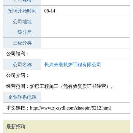
工作地点
公司规模
招聘开始时间
公司电话
08-14
招聘结束时间
公司地址
2021-09-13
一级分类
二级分类
三级分类
公司福利：
其他行业
会计/金融/银行/保险
公司名称
长兴来殷筑炉工程有限公司
公司介绍：
公司类型
有限责任公司(自然人投资或控股)
经营范围：炉窑工程施工（凭有效资质证书经营）。
企业联系电话
本文链接：http://www.zj-xydl.com/zhaopin/5212.html
最新招聘