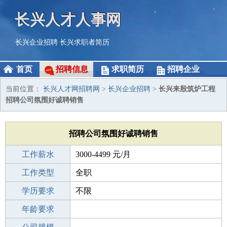
长兴人才人事网
长兴企业招聘
长兴求职者简历
首页
招聘信息
求职简历
招聘企业
当前位置：
长兴人才网招聘网
>
长兴企业招聘
>
长兴来殷筑炉工程
招聘公司氛围好诚聘销售
招聘公司氛围好诚聘销售
工作薪水
3000-4499 元/月
招聘人数
工作类型
若干
全职
性别要求
学历要求
-
不限
工作经验
年龄要求
不限