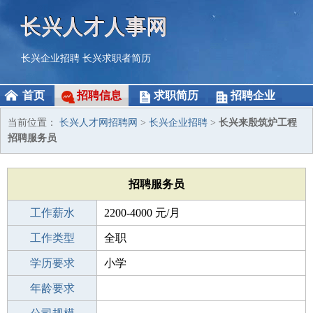
长兴人才人事网
长兴企业招聘
长兴求职者简历
首页
招聘信息
求职简历
招聘企业
当前位置：
长兴人才网招聘网
>
长兴企业招聘
>
长兴来殷筑炉工程
招聘服务员
招聘服务员
工作薪水
2200-4000 元/月
招聘人数
工作类型
4人
全职
性别要求
学历要求
-
小学
工作经验
年龄要求
不限