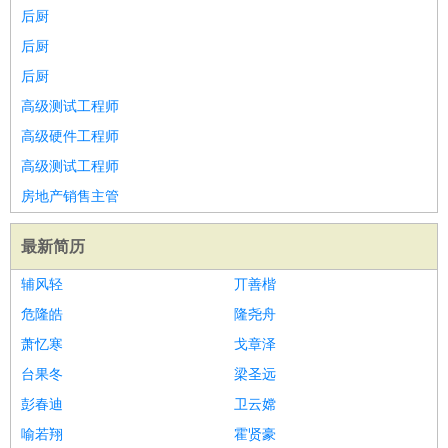
后厨
后厨
后厨
高级测试工程师
高级硬件工程师
高级测试工程师
房地产销售主管
最新简历
辅风轻
丌善楷
危隆皓
隆尧舟
萧忆寒
戈章泽
台果冬
梁圣远
彭春迪
卫云嫦
喻若翔
霍贤豪