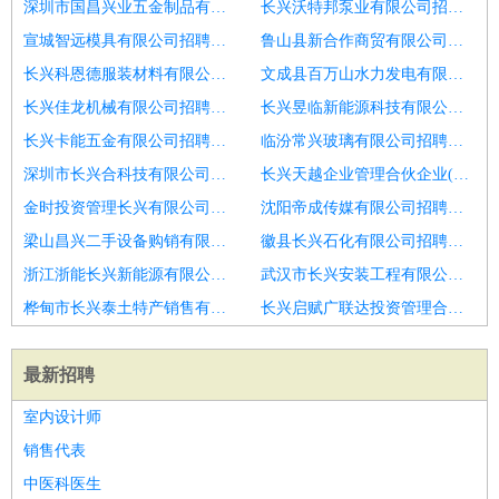
深圳市国昌兴业五金制品有限公司招聘服务员
长兴沃特邦泵业有限公司招聘张士附近烤肉招聘服务员2
宣城智远模具有限公司招聘服务员
鲁山县新合作商贸有限公司招聘服务员
长兴科恩德服装材料有限公司招聘服务员
文成县百万山水力发电有限公司招聘服务员
长兴佳龙机械有限公司招聘诚聘服务员2K
长兴昱临新能源科技有限公司招聘免税店服务员
长兴卡能五金有限公司招聘南通支云足球俱乐部
临汾常兴玻璃有限公司招聘辽源烧烤店服务员
深圳市长兴合科技有限公司招聘日结直聘酒水促销员服务员包吃住
长兴天越企业管理合伙企业(有限合伙)招聘服务员
金时投资管理长兴有限公司招聘烟台市招聘服务员6
沈阳帝成传媒有限公司招聘服务员
梁山昌兴二手设备购销有限公司招聘青岛市招聘服务员3
徽县长兴石化有限公司招聘服务员
浙江浙能长兴新能源有限公司招聘江南区招聘服务员
武汉市长兴安装工程有限公司柳州分公司招聘空港新城招服务员
桦甸市长兴泰土特产销售有限公司招聘餐饮服务员
长兴启赋广联达投资管理合伙企业(有限合伙)招聘服务员
最新招聘
室内设计师
销售代表
中医科医生