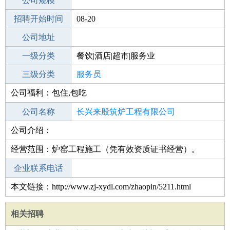
工作地点
公司规模
招聘开始时间
公司电话
08-20
招聘结束时间
公司地址
2022-02-20
一级分类
餐饮|酒店|超市|服务业
二级分类
三级分类
餐饮
服务员
公司福利：包住,包吃
其他行业
火锅
公司名称
长兴来殷筑炉工程有限公司
公司介绍：
公司类型
有限责任公司(自然人投资或控股)
经营范围：炉窑工程施工（凭有效资质证书经营）。
企业联系电话
本文链接：http://www.zj-xydl.com/zhaopin/5211.html
相关招聘