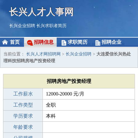
长兴人才人事网
长兴企业招聘
长兴求职者简历
首页
招聘信息
求职简历
招聘企业
当前位置：
长兴人才网招聘网
>
长兴企业招聘
>
大连爱信长兴热处
理科技招聘房地产投资经理
招聘房地产投资经理
工作薪水
12000-20000 元/月
招聘人数
工作类型
1人
全职
性别要求
学历要求
-
本科
工作经验
年龄要求
5-10年