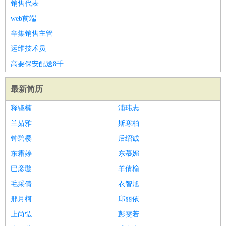
销售代表
web前端
辛集销售主管
运维技术员
高要保安配送8千
最新简历
释镜楠
浦玮志
兰茹雅
斯寒柏
钟碧樱
后绍诚
东霜婷
东慕媚
巴彦璇
羊倩榆
毛采倩
衣智旭
邢月柯
邱丽依
上尚弘
彭雯若