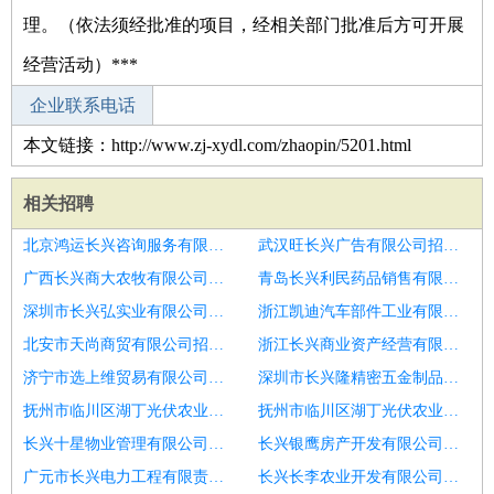
理。（依法须经批准的项目，经相关部门批准后方可开展
经营活动）***
企业联系电话
本文链接：http://www.zj-xydl.com/zhaopin/5201.html
相关招聘
北京鸿运长兴咨询服务有限公司招聘发型师
武汉旺长兴广告有限公司招聘发型师
广西长兴商大农牧有限公司招聘发型师
青岛长兴利民药品销售有限公司十店招聘发型师
深圳市长兴弘实业有限公司招聘发型师
浙江凯迪汽车部件工业有限公司招聘发型师
北安市天尚商贸有限公司招聘发型师
浙江长兴商业资产经营有限公司招聘发型师
济宁市选上维贸易有限公司招聘济宁市招聘发型师11
深圳市长兴隆精密五金制品有限公司招聘发型师
抚州市临川区湖丁光伏农业专业合作社招聘发型师
抚州市临川区湖丁光伏农业专业合作社招聘发型师
长兴十星物业管理有限公司招聘发型师
长兴银鹰房产开发有限公司招聘发型师
广元市长兴电力工程有限责任公司招聘潍坊市招聘发型师6
长兴长李农业开发有限公司招聘发型师