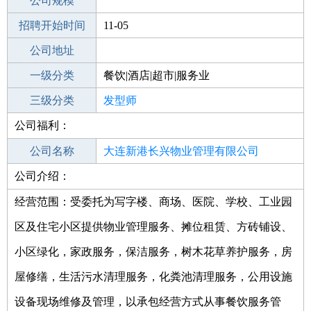
工作地点
公司规模
招聘开始时间
公司电话
11-05
招聘结束时间
公司地址
2022-01-03
一级分类
餐饮|酒店|超市|服务业
二级分类
三级分类
美容/美发
发型师
公司福利：
其他行业
计算机/互联网
公司名称
大连新港长兴物业管理有限公司
公司介绍：
公司类型
有限责任公司(自然人投资或控股)
经营范围：受委托为写字楼、商场、医院、学校、工业园
区及住宅小区提供物业管理服务、摊位租赁、方砖铺设、
小区绿化，家政服务，保洁服务，树木花草养护服务，房
屋修缮，生活污水清理服务，化粪池清理服务，公用设施
设备现场维修及管理，以承包经营方式从事餐饮服务管