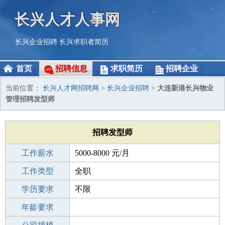
长兴人才人事网
长兴企业招聘
长兴求职者简历
首页
招聘信息
求职简历
招聘企业
当前位置：
长兴人才网招聘网
>
长兴企业招聘
>
大连新港长兴物业
管理招聘发型师
招聘发型师
工作薪水
5000-8000 元/月
招聘人数
工作类型
6人
全职
性别要求
学历要求
-
不限
工作经验
年龄要求
不限