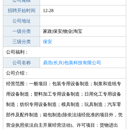
工作地点
公司规模
招聘开始时间
公司电话
12-28
招聘结束时间
公司地址
2022-02-06
一级分类
家政|保安|物业|淘宝
二级分类
三级分类
家政/安保
保安
公司福利：
其他行业
公司名称
鼎浩(长兴)包装科技有限公司
公司介绍：
公司类型
有限责任公司(自然人投资或控股)
经营范围：一般项目：包装专用设备制造；制浆和造纸专
用设备制造；塑料加工专用设备制造；日用化工专用设备
制造；纺织专用设备制造；模具制造；玩具制造；汽车零
部件及配件制造；箱包制造(除依法须经批准的项目外，凭
营业执照依法自主开展经营活动)。许可项目：货物进出