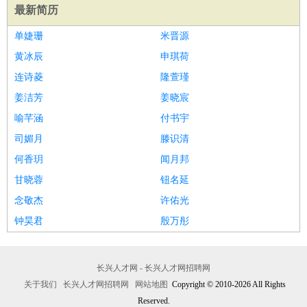
最新简历
单婕珊
米晋源
黄冰辰
申琪荷
连诗菱
隆萱瑾
姜洁芳
姜晓宸
喻芊涵
付书宇
司媚月
滕识清
何香玥
闻月邦
甘晓蓉
钮名延
念敬杰
许佑光
钟昊君
殷万彤
长兴人才网 - 长兴人才网招聘网
关于我们
长兴人才网招聘网
网站地图
Copyright © 2010-2026 All Rights
Reserved.