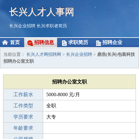
长兴人才人事网
长兴企业招聘
长兴求职者简历
首页
招聘信息
求职简历
招聘企业
当前位置：
长兴人才网招聘网
>
长兴企业招聘
>
鼎浩(长兴)包装科技
招聘办公室文职
招聘办公室文职
工作薪水
5000-8000 元/月
招聘人数
工作类型
1人
全职
性别要求
学历要求
-
大专
工作经验
年龄要求
不限