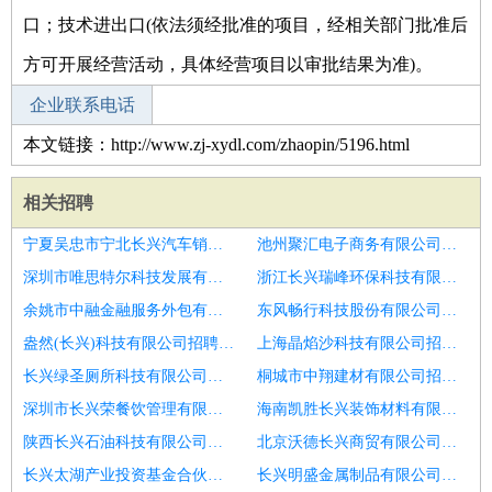
口；技术进出口(依法须经批准的项目，经相关部门批准后
方可开展经营活动，具体经营项目以审批结果为准)。
企业联系电话
本文链接：http://www.zj-xydl.com/zhaopin/5196.html
相关招聘
宁夏吴忠市宁北长兴汽车销售有限公司招聘保安
池州聚汇电子商务有限公司招聘厂区保安＋报销路费＋无需站岗
深圳市唯思特尔科技发展有限公司招聘吴起安阳保安月八千包吃住坐岗
浙江长兴瑞峰环保科技有限公司招聘巡逻保安＋无需站岗＋工作轻松
余姚市中融金融服务外包有限公司招聘保安员
东风畅行科技股份有限公司招聘保安员
盎然(长兴)科技有限公司招聘海宁厂区保安
上海晶焰沙科技有限公司招聘船山厂区保安
长兴绿圣厕所科技有限公司招聘蓬溪保安配送8千
桐城市中翔建材有限公司招聘货船保安
深圳市长兴荣餐饮管理有限公司招聘保安主管
海南凯胜长兴装饰材料有限公司招聘滨海厂区保安
陕西长兴石油科技有限公司定边分公司招聘巡逻保安＋无须经验＋坐着上班
北京沃德长兴商贸有限公司招聘门卫
长兴太湖产业投资基金合伙企业(有限合伙)招聘巡逻保安＋无须经验＋坐着上班
长兴明盛金属制品有限公司招聘保安