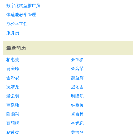
数字化转型推广员
体适能教学管理
办公室主任
服务员
最新简历
柏惠芸
聂旭影
蔚金峰
佘宛芊
金泽易
赫益辉
况靖龙
戚佑吉
逯柔明
明隆凯
蒲浩玮
钟幽俊
隆幽兴
卓泰桦
蔚羽桐
仝妮宛
粘茵纹
荣捷冬