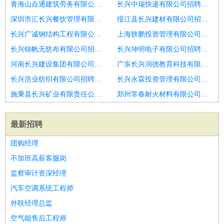
青海山垚通建筑劳务有限公司招聘运维经理
长兴中瑞快递有限公司招聘软件售后技术支持
深圳市汇长兴餐饮管理有限公司招聘断桥门窗大工
绥江县长兴建材有限公司招聘钢结构工程师
长兴广诚钢结构工程有限公司招聘驻点）系统集成技术员
上海轶鹏投资管理有限公司招聘售后技术支持主管
长兴锦帆无纺布有限公司招聘技术支持
长兴坤明电子有限公司招聘苏州技术支持工程师
河南长兴建设集团有限公司晋中防腐保温公司招聘暖通技术支持
广东长兴润德教育科技有限公司南通分公司招聘澳门）IT技术员
长兴浩业纺织有限公司招聘技术支持工程师
长兴永霖投资管理有限公司招聘高级技术支持工程师
施秉县长兴矿业有限责任公司招聘技术支持工程师
郑州常春耐火材料有限公司招聘幕墙设计师
最新招聘
团购经理
不加班高薪客服岗
监察审计资深经理
汽车空调系统工程师
外联经理总监
空气能售后工程师