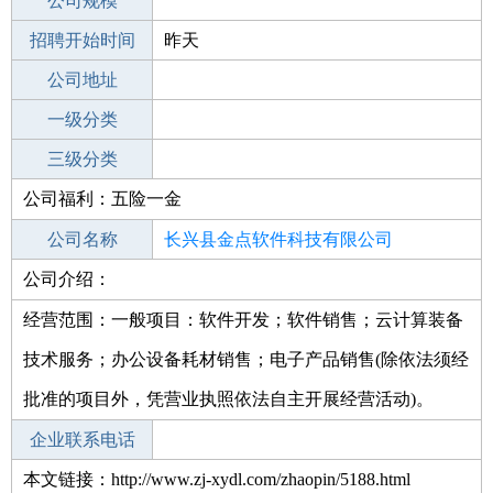
工作地点
公司规模
招聘开始时间
公司电话
昨天
招聘结束时间
公司地址
2022-01-08
一级分类
二级分类
三级分类
公司福利：五险一金
其他行业
公司名称
长兴县金点软件科技有限公司
公司介绍：
公司类型
有限责任公司(自然人投资或控股)
经营范围：一般项目：软件开发；软件销售；云计算装备
技术服务；办公设备耗材销售；电子产品销售(除依法须经
批准的项目外，凭营业执照依法自主开展经营活动)。
企业联系电话
本文链接：http://www.zj-xydl.com/zhaopin/5188.html