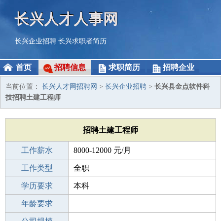
长兴人才人事网
长兴企业招聘
长兴求职者简历
首页
招聘信息
求职简历
招聘企业
当前位置：
长兴人才网招聘网
>
长兴企业招聘
>
长兴县金点软件科
技招聘土建工程师
招聘土建工程师
工作薪水
8000-12000 元/月
招聘人数
工作类型
1人
全职
性别要求
学历要求
-
本科
工作经验
年龄要求
3-5年