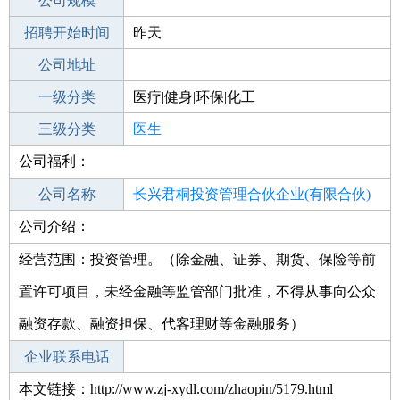
工作地点
公司规模
招聘开始时间
公司电话
昨天
招聘结束时间
公司地址
2021-10-08
一级分类
医疗|健身|环保|化工
二级分类
三级分类
医疗/护理
医生
公司福利：
其他行业
制药/生物工程/医护
公司名称
长兴君桐投资管理合伙企业(有限合伙)
公司介绍：
公司类型
有限合伙企业
经营范围：投资管理。（除金融、证券、期货、保险等前
置许可项目，未经金融等监管部门批准，不得从事向公众
融资存款、融资担保、代客理财等金融服务）
企业联系电话
本文链接：http://www.zj-xydl.com/zhaopin/5179.html