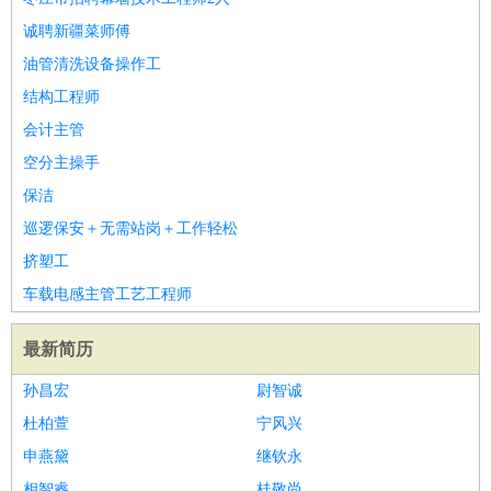
诚聘新疆菜师傅
油管清洗设备操作工
结构工程师
会计主管
空分主操手
保洁
巡逻保安＋无需站岗＋工作轻松
挤塑工
车载电感主管工艺工程师
最新简历
孙昌宏
尉智诚
杜柏萱
宁风兴
申燕黛
继钦永
相智睿
桂敬尚