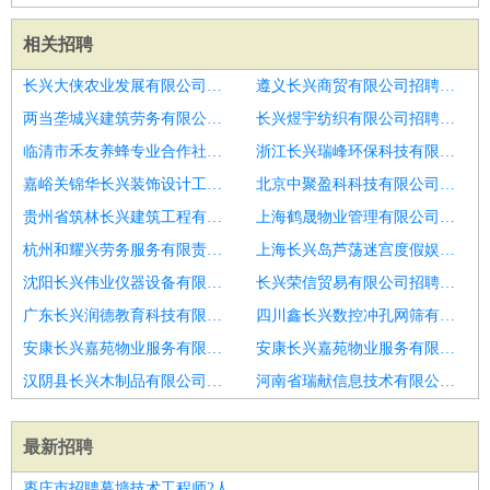
相关招聘
长兴大侠农业发展有限公司招聘内科全科医生
遵义长兴商贸有限公司招聘口腔助理医生
两当垄城兴建筑劳务有限公司招聘网电咨询主管
长兴煜宇纺织有限公司招聘内科医生
临清市禾友养蜂专业合作社招聘执业医生
浙江长兴瑞峰环保科技有限公司招聘骨伤科医师
嘉峪关锦华长兴装饰设计工程有限责任公司招聘普通外科,肛肠外科
北京中聚盈科科技有限公司招聘儿科执业医生
贵州省筑林长兴建筑工程有限公司招聘临床医生
上海鹤晟物业管理有限公司招聘内科执业医生
杭州和耀兴劳务服务有限责任公司招聘海淀万柳二级口腔医院招聘医生
上海长兴岛芦荡迷宫度假娱乐有限公司招聘应届毕业生
沈阳长兴伟业仪器设备有限公司招聘实习
长兴荣信贸易有限公司招聘口腔执业医生
广东长兴润德教育科技有限公司大同分公司招聘口腔医生
四川鑫长兴数控冲孔网筛有限公司量力分公司招聘内科全科医生
安康长兴嘉苑物业服务有限公司招聘外科医师
安康长兴嘉苑物业服务有限公司招聘B超医生
汉阴县长兴木制品有限公司招聘住院部主任
河南省瑞献信息技术有限公司招聘儿童眼科医生
最新招聘
枣庄市招聘幕墙技术工程师2人