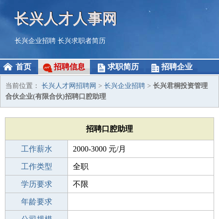
长兴人才人事网
长兴企业招聘
长兴求职者简历
首页
招聘信息
求职简历
招聘企业
当前位置：
长兴人才网招聘网
>
长兴企业招聘
>
长兴君桐投资管理
合伙企业(有限合伙)招聘口腔助理
招聘口腔助理
工作薪水
2000-3000 元/月
招聘人数
工作类型
1人
全职
性别要求
学历要求
-
不限
工作经验
年龄要求
不限